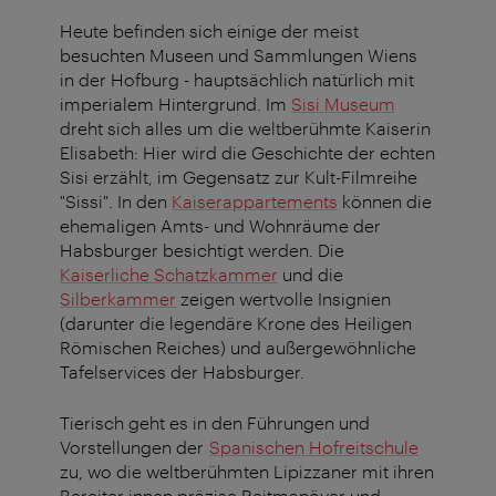
Heute befinden sich einige der meist
besuchten Museen und Sammlungen Wiens
in der Hofburg - hauptsächlich natürlich mit
imperialem Hintergrund. Im
Sisi Museum
dreht sich alles um die weltberühmte Kaiserin
Elisabeth: Hier wird die Geschichte der echten
Sisi erzählt, im Gegensatz zur Kult-Filmreihe
"Sissi". In den
Kaiserappartements
können die
ehemaligen Amts- und Wohnräume der
Habsburger besichtigt werden. Die
Kaiserliche Schatzkammer
und die
Silberkammer
zeigen wertvolle Insignien
(darunter die legendäre Krone des Heiligen
Römischen Reiches) und außergewöhnliche
Tafelservices der Habsburger.
Tierisch geht es in den Führungen und
Vorstellungen der
Spanischen Hofreitschule
zu, wo die weltberühmten Lipizzaner mit ihren
Bereiter:innen präzise Reitmanöver und