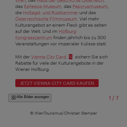
das
Ephesos-Museum
, das
Papyrusmuseum
,
die
Hofjagd- und Rüstkammer
und das
Österreichische Filmmuseum
. Viel mehr
Kulturangebot an einem Fleck gibt es selten
auf der Welt. Und im
Hofburg
Kongresszentrum
finden jährlich bis zu 300
Veranstaltungen vor imperialer Kulisse statt.
Mit der
Vienna City Card
sichern Sie sich
Rabatte für viele der Kulturangebote in der
Wiener Hofburg:
JETZT VIENNA CITY CARD KAUFEN
von
Alle Bilder anzeigen
1
/
7
© WienTourismus/Christian Stemper