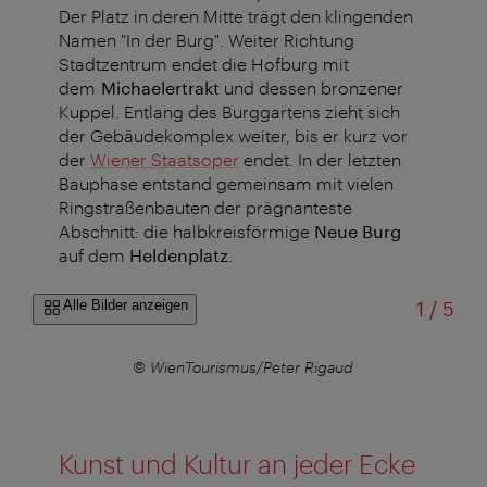
Der Platz in deren Mitte trägt den klingenden
Namen "In der Burg". Weiter Richtung
Stadtzentrum endet die Hofburg mit
dem
Michaelertrakt
und dessen bronzener
Kuppel. Entlang des Burggartens zieht sich
der Gebäudekomplex weiter, bis er kurz vor
der
Wiener Staatsoper
endet. In der letzten
Bauphase entstand gemeinsam mit vielen
Ringstraßenbauten der prägnanteste
Abschnitt: die halbkreisförmige
Neue Burg
auf dem
Heldenplatz
.
von
Alle Bilder anzeigen
1
/
5
r
© WienTourismus/Peter Rigaud
Kunst und Kultur an jeder Ecke