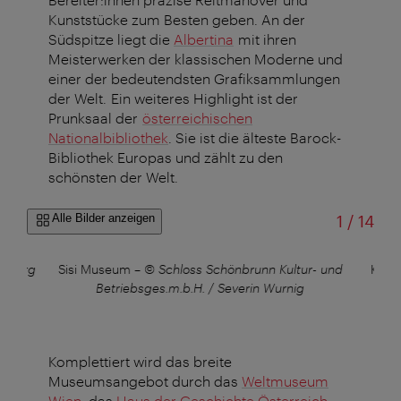
Kunststücke zum Besten geben. An der
Südspitze liegt die
Albertina
mit ihren
Meisterwerken der klassischen Moderne und
einer der bedeutendsten Grafiksammlungen
der Welt. Ein weiteres Highlight ist der
Prunksaal der
österreichischen
Nationalbibliothek
. Sie ist die älteste Barock-
Bibliothek Europas und zählt zu den
schönsten der Welt.
von
Alle Bilder anzeigen
1
/
14
ofburg
Sisi Museum
–
© Schloss Schönbrunn Kultur- und
Kais
Betriebsges.m.b.H. / Severin Wurnig
Kult
Komplettiert wird das breite
Museumsangebot durch das
Weltmuseum
Wien
, das
Haus der Geschichte Österreich
,