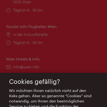
1010 Wien
Öffnungszeiten:
Täglich 9 - 18 Uhr
Tourist-Info Flughafen Wien
Ort:
in der Ankunftshalle
Öffnungszeiten:
Täglich 9 - 18 Uhr
Wien Hotels & Info
Email:
info@wien.info
Telefon:
+43-1-24 555
Cookies gefällig?
Öffnungszeiten:
Montag - Freitag 9 – 17 Uhr
Feiertags geschlossen
Wir möchten Ihnen natürlich nicht auf den
Keks gehen. Aber so genannte “Cookies” sind
notwendig, um Ihnen den bestmöglichen
AI Concierge Wien
Service zu bieten und die Funktion der