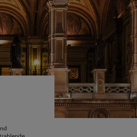
und
trahlende