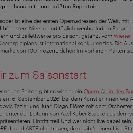
pernhaus mit dem größten Repertoire.
soper ist eine der ersten Opernadressen der Welt, mit 
f höchstem Niveau und täglich wechselndem Progra
ern und Ballettwerke pro Saison, getanzt vom
Wiener S
pernspielplans ist international konkurrenzlos. Die Aus
marke von 100 Prozent, daher: Im Vorhinein Karten si
r zum Saisonstart
r neuen Saison gibt es wieder ein
Opern Air in den Bu
le am 6. September 2026, bei dem Künstler:innen wie A
udovic Tézier und Juan Diego Flórez mit dem Orcheste
r unter der Leitung von Axel Kober Stücke aus dem vie
räsentieren. Eintritt frei! Und wer nicht live dabei sein
F III und ARTE übertragen, dazu gibt's einen Live-St