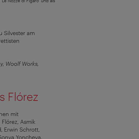
"Le Nozze di Figaro" und als
Opernstar Elīna Garanča singt in F
zu Silvester am
ettisten
ky, Woolf Works,
s Flórez
hen mit
o Flórez, Asmik
, Erwin Schrott,
 Sonya Yoncheva.