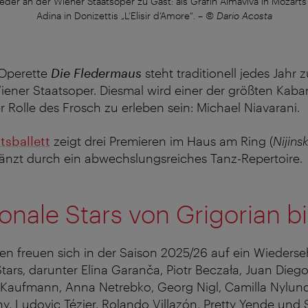
eder an der Wiener Staatsoper zu Gast: als Gräfin Almaviva in Mozarts 
Adina in Donizettis „L’Elisir d’Amore“.
–
© Dario Acosta
 Operette
Die Fledermaus
steht traditionell jedes Jahr 
ner Staatsoper. Diesmal wird einer der größten Kabar
r Rolle des Frosch zu erleben sein: Michael Niavarani.
tsballett
zeigt drei Premieren im Haus am Ring (
Nijins
änzt durch ein abwechslungsreiches Tanz-Repertoire.
ionale Stars von Grigorian bi
en freuen sich
in der Saison 2025/26 auf ein Wiederse
Stars, darunter Elīna Garanča, Piotr Beczała, Juan Dieg
 Kaufmann, Anna Netrebko, Georg Nigl, Camilla Nylund
y, Ludovic Tézier,
Rolando Villazón,
Pretty Yende und