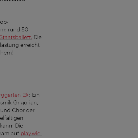
Top-
mm: rund 50
taatsballett.
Die
lastung erreicht
chern!
rggarten
:
Ein
smik Grigorian,
r und Chor der
lfältigen
 kann: Die
ream auf
play.wie­