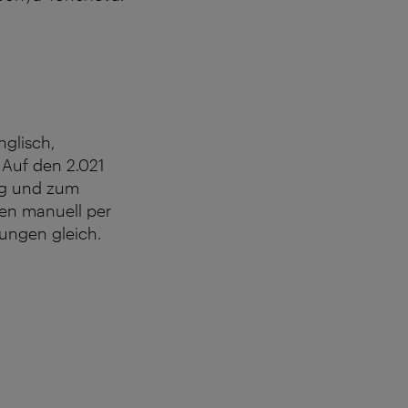
nglisch,
 Auf den 2.021
ng und zum
den manuell per
lungen gleich.