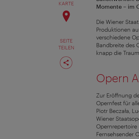
KARTE
Momente – im O
Die Wiener Staat
Produktionen au
verschiedene Op
SEITE
Bandbreite des O
TEILEN
knapp die Traum
Seite
teilen
Opern Ai
Zur Eröffnung de
Opernfest für al
Piotr Beczała, L
Wiener Staatsope
Opernrepertoire p
Fernsehsender OR