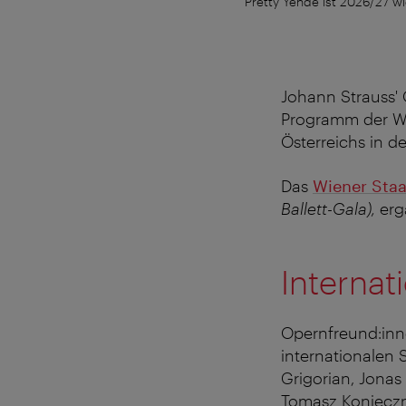
Pretty Yende ist 2026/27 wi
Johann Strauss'
Programm der Wie
Österreichs in de
Das
Wiener Staa
Ballett-Gala),
erg
Internat
Opernfreund:inn
internationalen 
Grigorian, Jonas
Tomasz Konieczn