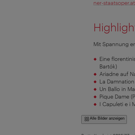
ner-staats­oper.at
Highligh
Mit Spannung er
Eine florentin
Bartók)
Ariadne auf Na
La Damnation 
Un Ballo in M
Pique Dame (Pi
I Capuleti e i
Alle Bilder anzeigen