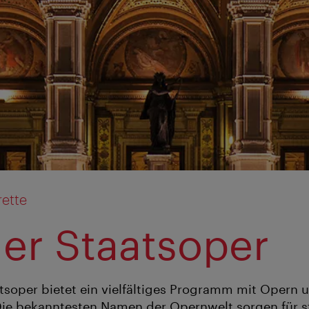
ette
er Staatsoper
tsoper bietet ein vielfältiges Programm mit Opern 
Die bekanntesten Namen der Opernwelt sorgen für s