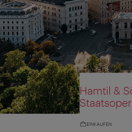
Hamtil & S
Staatsoper
EINKAUFEN