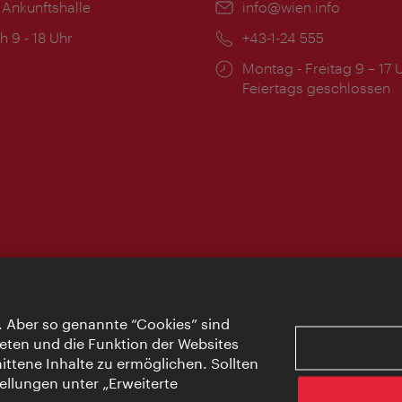
 Ankunftshalle
Email:
info@wien.info
ngszeiten:
h 9 - 18 Uhr
Telefon:
+43-1-24 555
Öffnungszeiten:
Montag - Freitag 9 – 17 
Feiertags geschlossen
. Aber so genannte “Cookies” sind
eten und die Funktion der Websites
ttene Inhalte zu ermöglichen. Sollten
ellungen unter „Erweiterte