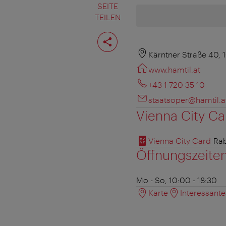
SEITE
TEILEN
Seite
teilen
Kärntner Straße 40, 
www.hamtil.at
+43 1 720 35 10
staatsoper@hamtil.a
Vienna City Ca
Vienna City Card
Rab
Öffnungszeite
Mo - So, 10:00 - 18:30
Karte
Interessant