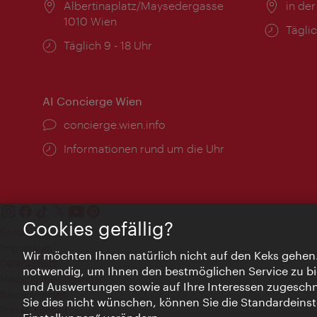
Ort:
Albertinaplatz/Maysedergasse
Ort:
in der
1010 Wien
Öffnu
Täglic
Öffnungszeiten:
Täglich 9 - 18 Uhr
AI Concierge Wien
Ort:
concierge.wien.info
Öffnungszeiten:
Informationen rund um die Uhr
Cookies gefällig?
Kontakt
Impressum
Wir möchten Ihnen natürlich nicht auf den Keks gehen
Datenschutz
notwendig, um Ihnen den bestmöglichen Service zu bi
Nutzungsbedingungen
und Auswertungen sowie auf Ihre Interessen zugeschni
Barrierefreiheit
Sie dies nicht wünschen, können Sie die Standardeinst
Presse-Kontakt