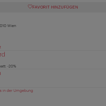
FAVORIT HINZUFÜGEN
1010 Wien
t
rd
att
: -20%
n
es in der Umgebung