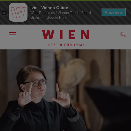
ivie - Vienna Guide
Ansehen
WienTourismus / Vienna Tourist Board
Gratis - In Google Play
Navigation
Such
anzeigen/
ausblenden
Zur
Zum
Navigation
Inhalt