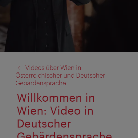
Zurück
Videos über Wien in
zu:
Österreichischer und Deutscher
Gebärdensprache
Willkommen in
Wien: Video in
Deutscher
Gebärdensprache