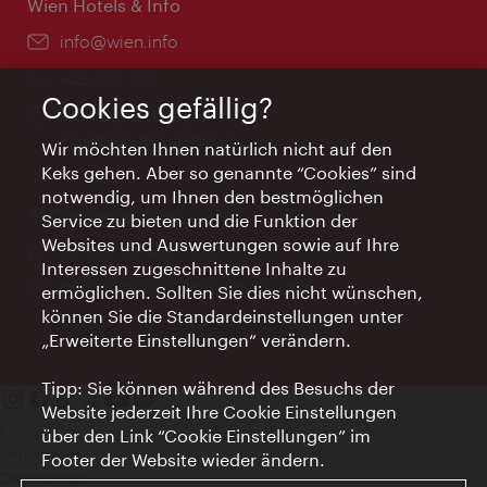
Wien Hotels & Info
Email:
info@wien.info
Telefon:
+43-1-24 555
Cookies gefällig?
Öffnungszeiten:
Montag - Freitag 9 – 17 Uhr
Feiertags geschlossen
Wir möchten Ihnen natürlich nicht auf den
Keks gehen. Aber so genannte “Cookies” sind
notwendig, um Ihnen den bestmöglichen
AI Concierge Wien
Service zu bieten und die Funktion der
Websites und Auswertungen sowie auf Ihre
Ort:
concierge.wien.info
Interessen zugeschnittene Inhalte zu
Öffnungszeiten:
Informationen rund um die Uhr
ermöglichen. Sollten Sie dies nicht wünschen,
können Sie die Standardeinstellungen unter
„Erweiterte Einstellungen“ verändern.
Tipp: Sie können während des Besuchs der
Website jederzeit Ihre Cookie Einstellungen
Kontakt
über den Link “Cookie Einstellungen” im
Impressum
Footer der Website wieder ändern.
Datenschutz