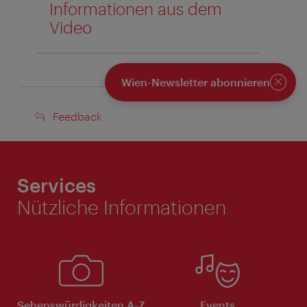
Informationen aus dem
Video
Wien-Newsletter abonnieren
Schlie
Feedback
Feedback
Services
Nützliche Informationen
Sehenswürdigkeiten A-Z
Events