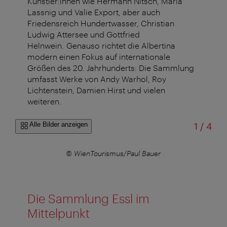
Künstler:innen wie Hermann Nitsch, Maria
Lassnig und Valie Export, aber auch
Friedensreich Hundertwasser, Christian
Ludwig Attersee und Gottfried
Helnwein. Genauso richtet die Albertina
modern einen Fokus auf internationale
Größen des 20. Jahrhunderts: Die Sammlung
umfasst Werke von Andy Warhol, Roy
Lichtenstein, Damien Hirst und vielen
weiteren.
von
Alle Bilder anzeigen
1
/
4
© WienTourismus/Paul Bauer
Die Sammlung Essl im
Mittelpunkt