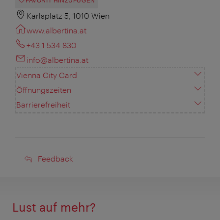
FAVORIT HINZUFÜGEN
Karlsplatz 5, 1010 Wien
www.albertina.at
+43 1 534 830
info@albertina.at
Vienna City Card
Öffnungszeiten
Barrierefreiheit
Feedback
Feedback
Lust auf mehr?