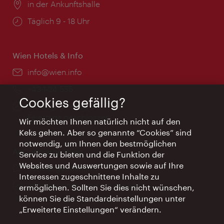
Ort:
in der Ankunftshalle
Öffnungszeiten:
Täglich 9 - 18 Uhr
Wien Hotels & Info
Email:
info@wien.info
Telefon:
+43-1-24 555
Cookies gefällig?
Öffnungszeiten:
Montag - Freitag 9 – 17 Uhr
Feiertags geschlossen
Wir möchten Ihnen natürlich nicht auf den
Keks gehen. Aber so genannte “Cookies” sind
notwendig, um Ihnen den bestmöglichen
AI Concierge Wien
Service zu bieten und die Funktion der
Websites und Auswertungen sowie auf Ihre
Ort:
concierge.wien.info
Interessen zugeschnittene Inhalte zu
Öffnungszeiten:
Informationen rund um die Uhr
ermöglichen. Sollten Sie dies nicht wünschen,
können Sie die Standardeinstellungen unter
„Erweiterte Einstellungen“ verändern.