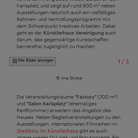
Karlsplatz und zeigt auf rund 900 m² neben
Ausstellungen natürlich auch ein vielfältiges
Rahmen- und Vermittlungsprogramm mit
dem Schwerpunkt kreatives Arbeiten. Dabei
geht es der
Künstlerhaus Vereinigung
auch
darum, das gegenwärtige Kunstschaffen
barrierefrei zugänglich zu machen.
von
Alle Bilder anzeigen
1
/
3
© Ana Skobe
Die Veranstaltungsräume
"Factory"
(200 m²)
und
"Salon Karlsplatz"
(ehemaliges
Ranftlzimmer) erweitern das Angebot des
Hauses. Neben Begleitveranstaltungen zu den
Ausstellungen, internationalen Filmreihen im
Stadtkino im Künstlerhaus
gibt es auch
immer wieder DJ-Lines und Pop-Konzerte. Bei