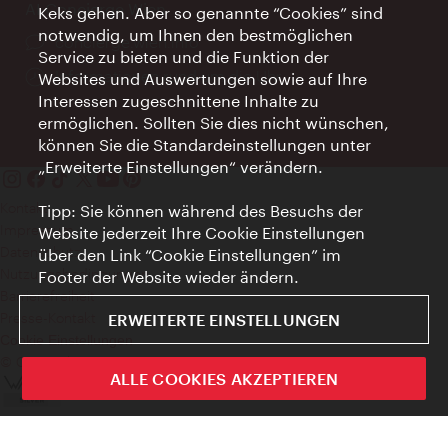
AI Concierge Wien
Keks gehen. Aber so genannte “Cookies” sind
notwendig, um Ihnen den bestmöglichen
Ort:
concierge.wien.info
Service zu bieten und die Funktion der
Öffnungszeiten:
Informationen rund um die Uhr
Websites und Auswertungen sowie auf Ihre
Interessen zugeschnittene Inhalte zu
ermöglichen. Sollten Sie dies nicht wünschen,
können Sie die Standardeinstellungen unter
„Erweiterte Einstellungen“ verändern.
Kontakt
Tipp: Sie können während des Besuchs der
Impressum
Website jederzeit Ihre Cookie Einstellungen
Datenschutz
über den Link “Cookie Einstellungen” im
Nutzungsbedingungen
Footer der Website wieder ändern.
Barrierefreiheit
Presse-Kontakt
ERWEITERTE EINSTELLUNGEN
Cookie Einstellungen
© Copyright WienTourismus
ALLE COOKIES AKZEPTIEREN