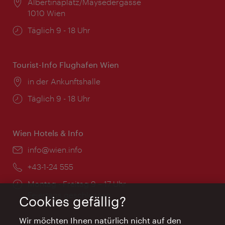
Ort:
Albertinaplatz/Maysedergasse
1010 Wien
Öffnungszeiten:
Täglich 9 - 18 Uhr
Tourist-Info Flughafen Wien
Ort:
in der Ankunftshalle
Öffnungszeiten:
Täglich 9 - 18 Uhr
Wien Hotels & Info
Email:
info@wien.info
Telefon:
+43-1-24 555
Öffnungszeiten:
Montag - Freitag 9 – 17 Uhr
Feiertags geschlossen
Cookies gefällig?
Wir möchten Ihnen natürlich nicht auf den