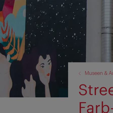
Zurück
Museen & A
zu:
Stree
Farb