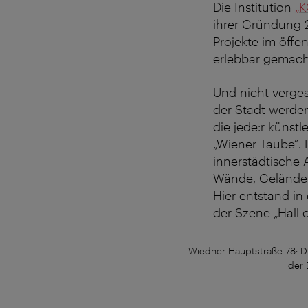
Die Institution
„K
ihrer Gründung 
Projekte im öffen
erlebbar gemacht
Und nicht verge
der Stadt werde
die jede:r künst
„Wiener Taube“. 
innerstädtische 
Wände, Geländer
Hier entstand in
der Szene „Hall 
Wiedner Hauptstraße 78: Di
der 