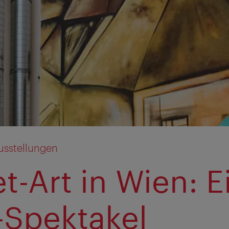
usstellungen
t-Art in Wien: E
-Spektakel