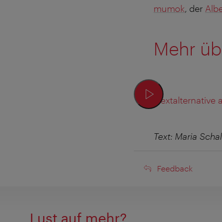
mumok
, der
Albe
Mehr übe
Textalternative
Text: Maria Schal
Feedback
Feedback
Lust auf mehr?