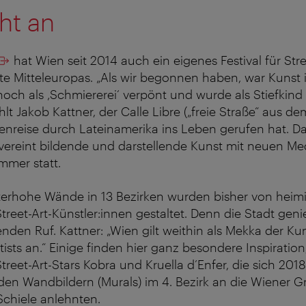
ht an
hat Wien seit 2014 auch ein eigenes Festival für Stre
ßte Mitteleuropas. „Als wir begonnen haben, war Kunst 
noch als ‚Schmiererei‘ verpönt und wurde als Stiefkind
hlt Jakob Kattner, der Calle Libre („freie Straße“ aus 
enreise durch Lateinamerika ins Leben gerufen hat. Das
vereint bildende und darstellende Kunst mit neuen Me
mmer statt.
eterhohe Wände in 13 Bezirken wurden bisher von hei
treet-Art-Künstler:innen gestaltet. Denn die Stadt geni
nden Ruf. Kattner: „Wien gilt weithin als Mekka der Kun
rtists an.“ Einige finden hier ganz besondere Inspiratio
treet-Art-Stars Kobra und Kruella d’Enfer, die sich 201
en Wandbildern (Murals) im 4. Bezirk an die Wiener 
Schiele anlehnten.