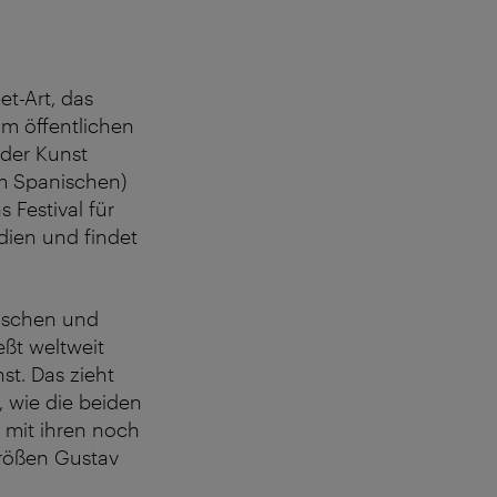
et-Art, das
im öffentlichen
 der Kunst
dem Spanischen)
 Festival für
dien und findet
mischen und
eßt weltweit
st. Das zieht
n, wie die beiden
8 mit ihren noch
Größen Gustav