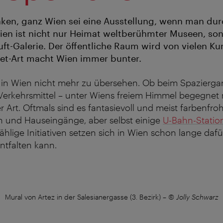
en, ganz Wien sei eine Ausstellung, wenn man dur
Wien ist nicht nur Heimat weltberühmter Museen, so
uft-Galerie. Der öffentliche Raum wird von vielen K
reet-Art macht Wien immer bunter.
t in Wien nicht mehr zu übersehen. Ob beim Spazierg
 Verkehrsmittel – unter Wiens freiem Himmel begegnet
r Art. Oftmals sind es fantasievoll und meist farbenfroh
 und Hauseingänge, aber selbst einige
U-Bahn-Statio
hlige Initiativen setzen sich in Wien schon lange dafür
ntfalten kann.
Mural von Artez in der Salesianergasse (3. Bezirk)
–
© Jolly Schwarz