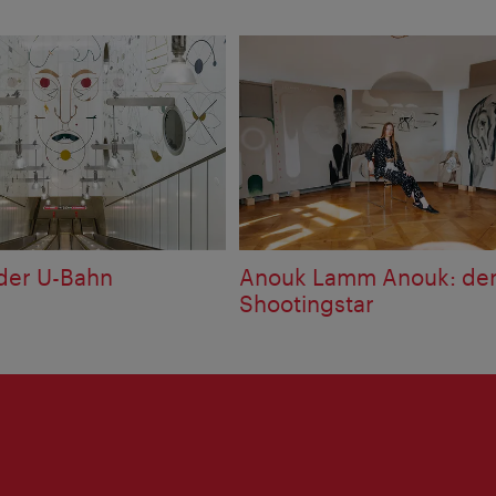
 der U-Bahn
Anouk Lamm Anouk: der 
Shootingstar