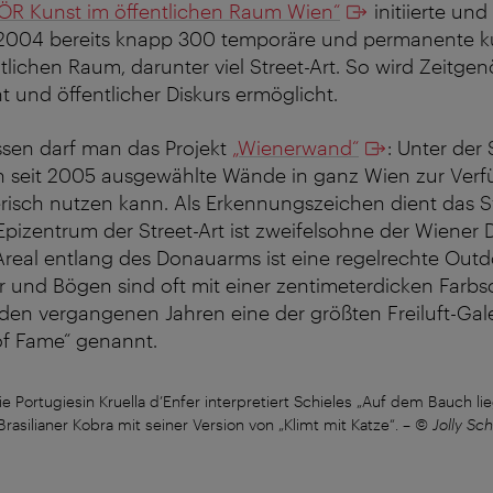
ÖR Kunst im öffentlichen Raum Wien“
initiierte und
2004 bereits knapp 300 temporäre und permanente kü
tlichen Raum, darunter viel Street-Art. So wird Zeitgenö
 und öffentlicher Diskurs ermöglicht.
ssen darf man das Projekt
„Wienerwand“
: Unter der
n seit 2005 ausgewählte Wände in ganz Wien zur Verfü
lerisch nutzen kann. Als Erkennungszeichen dient das 
Epizentrum der Street-Art ist zweifelsohne der Wiener
Areal entlang des Donauarms ist eine regelrechte Outd
 und Bögen sind oft mit einer zentimeterdicken Farbs
 den vergangenen Jahren eine der größten Freiluft-Gale
of Fame“ genannt.
e Portugiesin Kruella d’Enfer interpretiert Schieles „Auf dem Bauch li
Brasilianer Kobra mit seiner Version von „Klimt mit Katze“.
–
© Jolly Sc