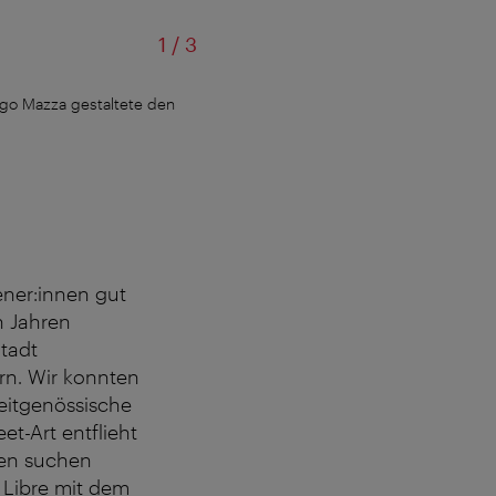
von
1
/
3
iago Mazza gestaltete den
Calle Libre 2022: Bordalo II ent
ner:innen gut
n Jahren
Stadt
ern. Wir konnten
zeitgenössische
et-Art entflieht
nen suchen
 Libre mit dem