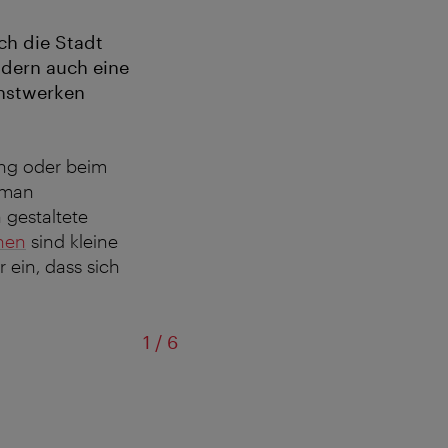
ch die Stadt
ndern auch eine
unstwerken
ang oder beim
 man
 gestaltete
nen
sind kleine
 ein, dass sich
von
1
/
6
Mural von Crazy Miste