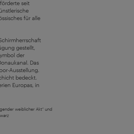
 förderte seit
nstlerische
ssisches für alle
 Schirmherrschaft
gung gestellt,
Symbol der
 Donaukanal. Das
oor-Ausstellung.
chicht bedeckt.
rien Europas, in
egender weiblicher Akt“ und
Wiedner Hauptstraße 78: Die Portugiesin
hwarz
der Brasilianer K