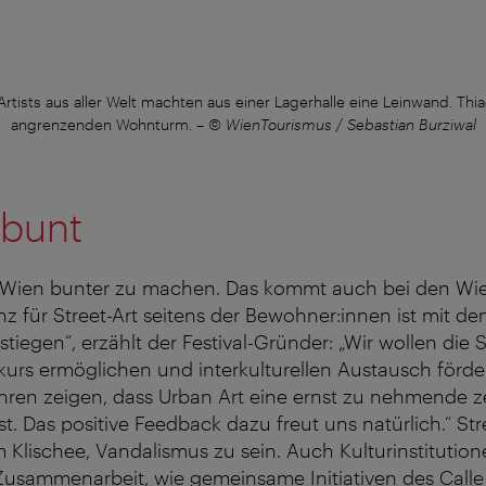
-Artists aus aller Welt machten aus einer Lagerhalle eine Leinwand. Th
angrenzenden Wohnturm.
–
© WienTourismus / Sebastian Burziwal
 bunt
? Wien bunter zu machen. Das kommt auch bei den Wie
nz für Street-Art seitens der Bewohner:innen ist mit de
stiegen“, erzählt der Festival-Gründer: „Wir wollen die 
skurs ermöglichen und interkulturellen Austausch förd
ahren zeigen, dass Urban Art eine ernst zu nehmende 
. Das positive Feedback dazu freut uns natürlich.“ Stre
Klischee, Vandalismus zu sein. Auch Kulturinstitutio
Zusammenarbeit, wie gemeinsame Initiativen des Calle