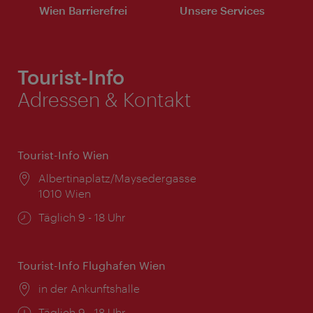
Wien Barrierefrei
Unsere Services
Tourist-Info
Adressen & Kontakt
Tourist-Info Wien
Ort:
Albertinaplatz/Maysedergasse
1010 Wien
Öffnungszeiten:
Täglich 9 - 18 Uhr
Tourist-Info Flughafen Wien
Ort:
in der Ankunftshalle
Öffnungszeiten:
Täglich 9 - 18 Uhr