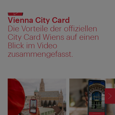
Vienna City Card
Texta
anze
Die Vorteile der offiziellen
City Card Wiens auf einen
Blick im Video
zusammengefasst.
V