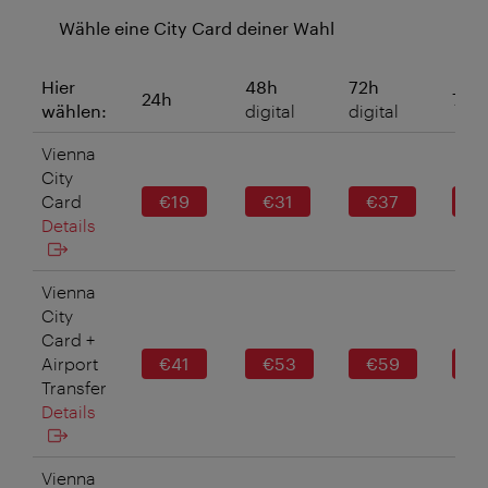
Wähle eine City Card deiner Wahl
Hier
48h
72h
24h
7 Ta
wählen:
digital
digital
Vienna
City
Card
€19
€31
€37
€
Details
Vienna
City
Card +
Airport
€41
€53
€59
€
Transfer
Details
Vienna