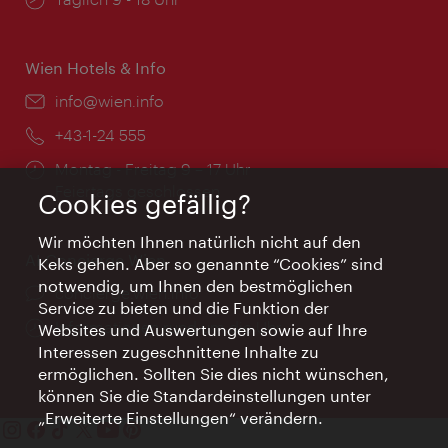
Wien Hotels & Info
Email:
info@wien.info
Telefon:
+43-1-24 555
Öffnungszeiten:
Montag - Freitag 9 – 17 Uhr
Feiertags geschlossen
Cookies gefällig?
Wir möchten Ihnen natürlich nicht auf den
AI Concierge Wien
Keks gehen. Aber so genannte “Cookies” sind
notwendig, um Ihnen den bestmöglichen
Ort:
concierge.wien.info
Service zu bieten und die Funktion der
Öffnungszeiten:
Informationen rund um die Uhr
Websites und Auswertungen sowie auf Ihre
Interessen zugeschnittene Inhalte zu
ermöglichen. Sollten Sie dies nicht wünschen,
können Sie die Standardeinstellungen unter
„Erweiterte Einstellungen“ verändern.