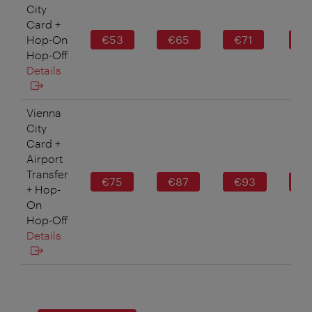
City
Card +
Hop-On
€53
€65
€71
€
Hop-Off
Details
Vienna
City
Card +
Airport
Transfer
€75
€87
€93
€
+ Hop-
On
Hop-Off
Details