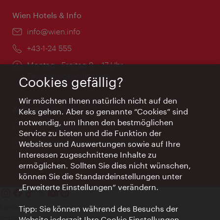
Wien Hotels & Info
Email:
info@wien.info
Telefon:
+43-1-24 555
Öffnungszeiten:
Montag - Freitag 9 – 17 Uhr
Feiertags geschlossen
Cookies gefällig?
Wir möchten Ihnen natürlich nicht auf den
AI Concierge Wien
Keks gehen. Aber so genannte “Cookies” sind
notwendig, um Ihnen den bestmöglichen
Ort:
concierge.wien.info
Service zu bieten und die Funktion der
Öffnungszeiten:
Informationen rund um die Uhr
Websites und Auswertungen sowie auf Ihre
Interessen zugeschnittene Inhalte zu
ermöglichen. Sollten Sie dies nicht wünschen,
können Sie die Standardeinstellungen unter
„Erweiterte Einstellungen“ verändern.
Kontakt
Tipp: Sie können während des Besuchs der
Impressum
Website jederzeit Ihre Cookie Einstellungen