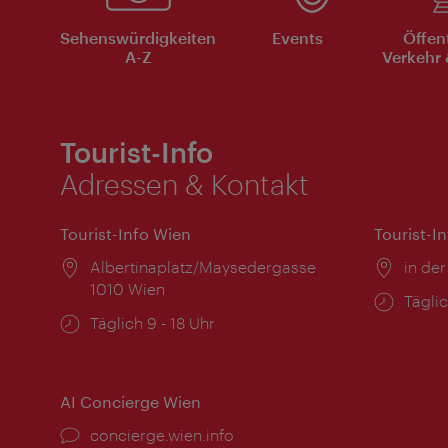
Sehenswürdigkeiten
Events
Öffen
A-Z
Verkehr 
Tourist-Info
Adressen & Kontakt
Tourist-Info Wien
Tourist-I
Ort:
Albertinaplatz/Maysedergasse
Ort:
in der
1010 Wien
Öffnu
Täglic
Öffnungszeiten:
Täglich 9 - 18 Uhr
AI Concierge Wien
Ort:
concierge.wien.info