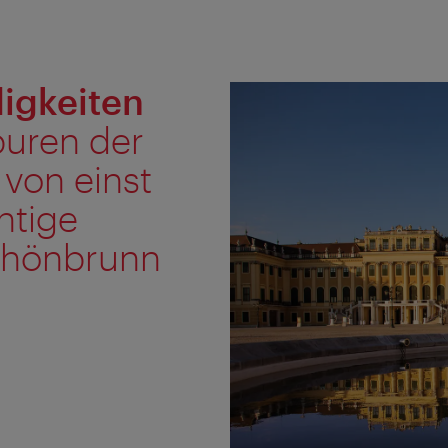
igkeiten
puren der
von einst
htige
chönbrunn