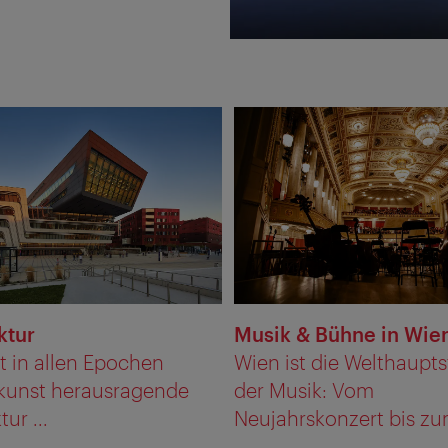
ktur
Musik & Bühne in Wie
t in allen Epochen
Wien ist die Welthaupts
kunst herausragende
der Musik: Vom
ur ...
Neujahrskonzert bis zum