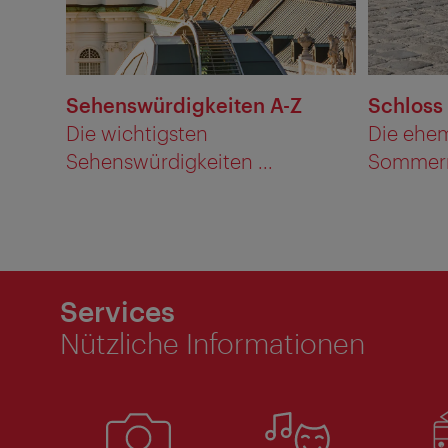
Sehenswürdigkeiten A-Z
Schloss
Die wichtigsten
Die ehe
Sehenswürdigkeiten ...
Sommerre
Services
Nützliche Informationen