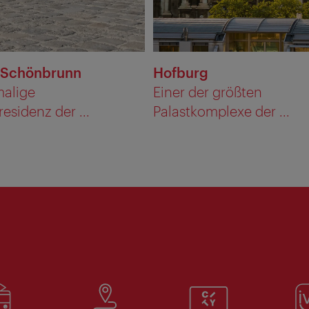
 Schönbrunn
Hofburg
malige
Einer der größten
sidenz der ...
Palastkomplexe der ...