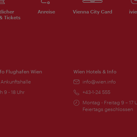
tlicher
Anreise
Vienna City Card
ivi
& Tickets
nfo Flughafen Wien
Wien Hotels & Info
 Ankunftshalle
Email:
info@wien.info
ngszeiten:
h 9 - 18 Uhr
Telefon:
+43-1-24 555
Öffnungszeiten:
Montag - Freitag 9 – 17 
Feiertags geschlossen