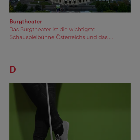
Burgtheater
Das Burgtheater ist die wichtigste
Schauspielbühne Österreichs und das ...
D