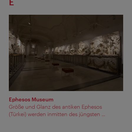
E
Ephesos Museum
Größe und Glanz des antiken Ephesos
(Türkei) werden inmitten des jüngsten ...