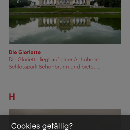
Die Gloriette
Die Gloriette liegt auf einer Anhöhe im
Schlosspark Schönbrunn und bietet ...
H
Cookies gefällig?