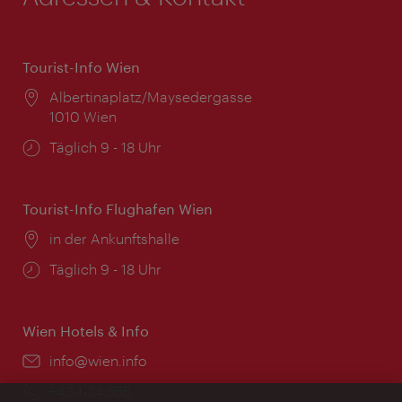
Tourist-Info Wien
Ort:
Albertinaplatz/Maysedergasse
1010 Wien
Öffnungszeiten:
Täglich 9 - 18 Uhr
Tourist-Info Flughafen Wien
Ort:
in der Ankunftshalle
Öffnungszeiten:
Täglich 9 - 18 Uhr
Wien Hotels & Info
Email:
info@wien.info
Telefon:
+43-1-24 555