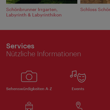
Schönbrunner Irrgarten,
Schloss Schön
Labyrinth & Labyrinthikon
Services
Nützliche Informationen
Sehenswürdigkeiten A-Z
Events