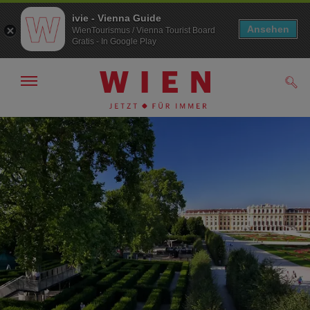
ivie - Vienna Guide
Ansehen
WienTourismus / Vienna Tourist Board
Gratis - In Google Play
Navigation
Such
anzeigen/
ausblenden
Zur
Zum
Navigation
Inhalt