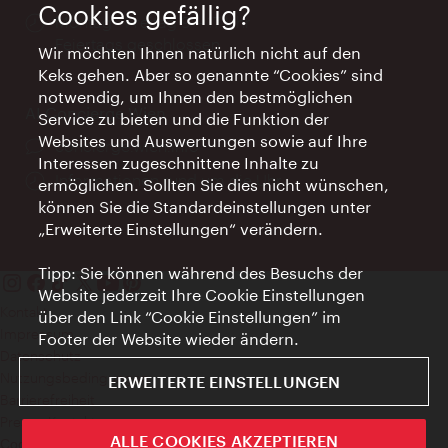
Cookies gefällig?
Öffnungszeiten:
Montag - Freitag 9 – 17 Uhr
Feiertags geschlossen
Wir möchten Ihnen natürlich nicht auf den
Keks gehen. Aber so genannte “Cookies” sind
notwendig, um Ihnen den bestmöglichen
AI Concierge Wien
Service zu bieten und die Funktion der
Websites und Auswertungen sowie auf Ihre
Ort:
concierge.wien.info
Interessen zugeschnittene Inhalte zu
Öffnungszeiten:
Informationen rund um die Uhr
ermöglichen. Sollten Sie dies nicht wünschen,
können Sie die Standardeinstellungen unter
„Erweiterte Einstellungen“ verändern.
Tipp: Sie können während des Besuchs der
Website jederzeit Ihre Cookie Einstellungen
Kontakt
über den Link “Cookie Einstellungen” im
Impressum
Footer der Website wieder ändern.
Datenschutz
Nutzungsbedingungen
ERWEITERTE EINSTELLUNGEN
Barrierefreiheit
Presse-Kontakt
ALLE COOKIES AKZEPTIEREN
Cookie Einstellungen