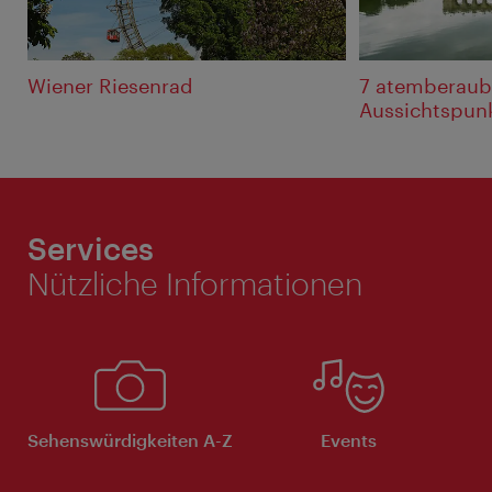
Wiener Riesenrad
7 atemberau
Aussichtspun
Services
Nützliche Informationen
Sehenswürdigkeiten A-Z
Events