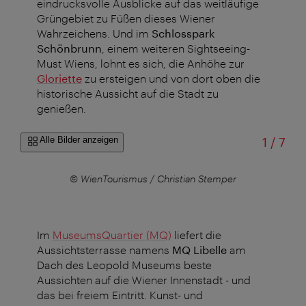
eindrucksvolle Ausblicke auf das weitläufige
Grüngebiet zu Füßen dieses Wiener
Wahrzeichens. Und im
Schlosspark
Schönbrunn
, einem weiteren Sightseeing-
Must Wiens, lohnt es sich, die Anhöhe zur
Gloriette
zu ersteigen und von dort oben die
historische Aussicht auf die Stadt zu
genießen.
von
Alle Bilder anzeigen
1
/
7
ian
© WienTourismus / Christian Stemper
Blic
Im
MuseumsQuartier (MQ)
liefert die
Aussichtsterrasse namens
MQ Libelle
am
Dach des Leopold Museums beste
Aussichten auf die Wiener Innenstadt - und
das bei freiem Eintritt. Kunst- und