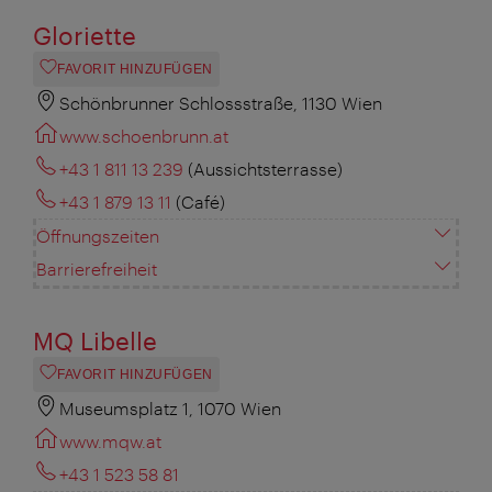
Gloriette
FAVORIT HINZUFÜGEN
Schönbrunner Schlossstraße, 1130 Wien
www.schoenbrunn.at
+43 1 811 13 239
(Aussichtsterrasse)
+43 1 879 13 11
(Café)
Öffnungszeiten
Barrierefreiheit
MQ Libelle
FAVORIT HINZUFÜGEN
Museumsplatz 1, 1070 Wien
www.mqw.at
+43 1 523 58 81