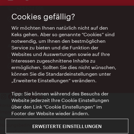
Telefon:
+43-1-24 555
Cookies gefällig?
Öffnungszeiten:
Montag - Freitag 9 – 17 Uhr
Feiertags geschlossen
Wir möchten Ihnen natürlich nicht auf den
Keks gehen. Aber so genannte “Cookies” sind
notwendig, um Ihnen den bestmöglichen
AI Concierge Wien
Service zu bieten und die Funktion der
Websites und Auswertungen sowie auf Ihre
Ort:
concierge.wien.info
Interessen zugeschnittene Inhalte zu
Öffnungszeiten:
Informationen rund um die Uhr
ermöglichen. Sollten Sie dies nicht wünschen,
können Sie die Standardeinstellungen unter
„Erweiterte Einstellungen“ verändern.
Tipp: Sie können während des Besuchs der
Website jederzeit Ihre Cookie Einstellungen
Kontakt
über den Link “Cookie Einstellungen” im
Impressum
Footer der Website wieder ändern.
Datenschutz
Nutzungsbedingungen
ERWEITERTE EINSTELLUNGEN
Barrierefreiheit