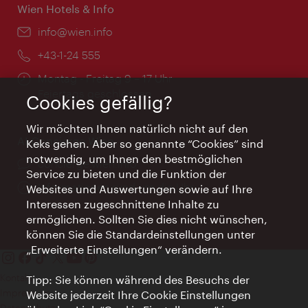
Wien Hotels & Info
Email:
info@wien.info
Telefon:
+43-1-24 555
Öffnungszeiten:
Montag - Freitag 9 – 17 Uhr
Feiertags geschlossen
Cookies gefällig?
Wir möchten Ihnen natürlich nicht auf den
AI Concierge Wien
Keks gehen. Aber so genannte “Cookies” sind
notwendig, um Ihnen den bestmöglichen
Ort:
concierge.wien.info
Service zu bieten und die Funktion der
Öffnungszeiten:
Informationen rund um die Uhr
Websites und Auswertungen sowie auf Ihre
Interessen zugeschnittene Inhalte zu
ermöglichen. Sollten Sie dies nicht wünschen,
können Sie die Standardeinstellungen unter
„Erweiterte Einstellungen“ verändern.
Kontakt
Tipp: Sie können während des Besuchs der
Impressum
Website jederzeit Ihre Cookie Einstellungen
Datenschutz