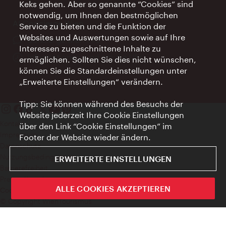
Keks gehen. Aber so genannte “Cookies” sind
notwendig, um Ihnen den bestmöglichen
AI Concierge Wien
Service zu bieten und die Funktion der
Websites und Auswertungen sowie auf Ihre
Ort:
concierge.wien.info
Interessen zugeschnittene Inhalte zu
Öffnungszeiten:
Informationen rund um die Uhr
ermöglichen. Sollten Sie dies nicht wünschen,
können Sie die Standardeinstellungen unter
„Erweiterte Einstellungen“ verändern.
Tipp: Sie können während des Besuchs der
Website jederzeit Ihre Cookie Einstellungen
Kontakt
über den Link “Cookie Einstellungen” im
Impressum
Footer der Website wieder ändern.
Datenschutz
Nutzungsbedingungen
ERWEITERTE EINSTELLUNGEN
Barrierefreiheit
Presse-Kontakt
ALLE COOKIES AKZEPTIEREN
Cookie Einstellungen
© Copyright WienTourismus