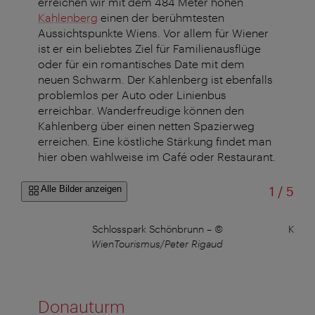
erreichen wir mit dem 484 Meter hohen
Kahlenberg
einen der berühmtesten
Aussichtspunkte Wiens. Vor allem für Wiener
ist er ein beliebtes Ziel für Familienausflüge
oder für ein romantisches Date mit dem
neuen Schwarm. Der Kahlenberg ist ebenfalls
problemlos per Auto oder Linienbus
erreichbar. Wanderfreudige können den
Kahlenberg über einen netten Spazierweg
erreichen. Eine köstliche Stärkung findet man
hier oben wahlweise im Café oder Restaurant.
von
Alle Bilder anzeigen
1
/
5
auer
Schlosspark Schönbrunn
–
©
Kahle
WienTourismus/Peter Rigaud
Donauturm