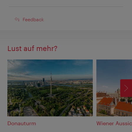
Feedback
Feedback
Lust auf mehr?
V
Donauturm
Wiener Aussi