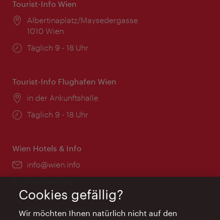
Tourist-Info Wien
Ort:
Albertinaplatz/Maysedergasse
1010 Wien
Öffnungszeiten:
Täglich 9 - 18 Uhr
Tourist-Info Flughafen Wien
Ort:
in der Ankunftshalle
Öffnungszeiten:
Täglich 9 - 18 Uhr
Wien Hotels & Info
Email:
info@wien.info
Telefon:
+43-1-24 555
Cookies gefällig?
Öffnungszeiten:
Montag - Freitag 9 – 17 Uhr
Feiertags geschlossen
Wir möchten Ihnen natürlich nicht auf den