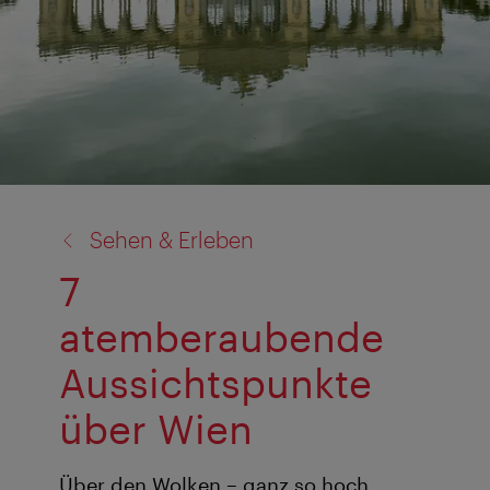
Zurück
Sehen & Erleben
zu:
7
atemberaubende
Aussichtspunkte
über Wien
Über den Wolken – ganz so hoch