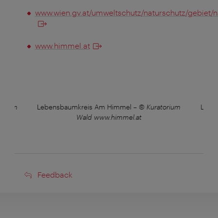
www.wien.gv.at/umweltschutz/naturschutz/gebiet/
www.himmel.at
orium
Lebensbaumkreis Am Himmel
–
© Kuratorium
Lebe
Wald www.himmel.at
Feedback
Feedback