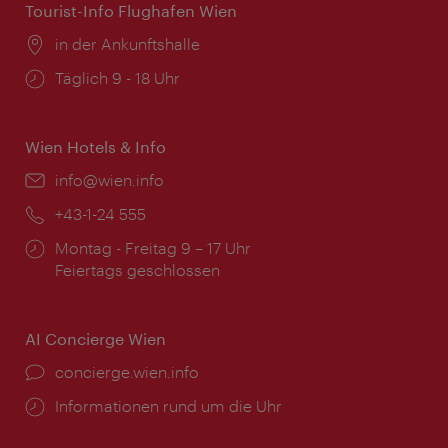
Tourist-Info Flughafen Wien
Ort:
in der Ankunftshalle
Öffnungszeiten:
Täglich 9 - 18 Uhr
Wien Hotels & Info
Email:
info@wien.info
Telefon:
+43-1-24 555
Öffnungszeiten:
Montag - Freitag 9 – 17 Uhr
Feiertags geschlossen
AI Concierge Wien
Ort:
concierge.wien.info
Öffnungszeiten:
Informationen rund um die Uhr