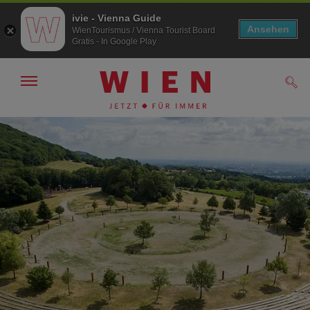
ivie - Vienna Guide
Ansehen
WienTourismus / Vienna Tourist Board
Gratis - In Google Play
Navigation
Such
anzeigen/
ausblenden
Zur
Zum
Navigation
Inhalt