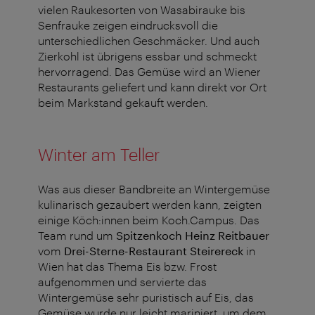
vielen
Raukesorten
von
Wasabirauke
bis
Senfrauke zeigen eindrucksvoll die
unterschiedlichen Geschmäcker. Und auch
Zierkohl
ist übrigens essbar und schmeckt
hervorragend. Das Gemüse wird an Wiener
Restaurants geliefert und kann direkt vor Ort
beim Markstand gekauft werden.
Winter am Teller
Was aus dieser Bandbreite an Wintergemüse
kulinarisch gezaubert werden kann, zeigten
einige
Köch:innen
beim Koch.Campus. Das
Team rund um
Spitzenkoch Heinz Reitbauer
vom
Drei-Sterne-Restaurant Steirereck
in
Wien hat das Thema Eis bzw. Frost
aufgenommen und servierte das
Wintergemüse sehr puristisch auf Eis, das
Gemüse wurde nur leicht mariniert, um dem