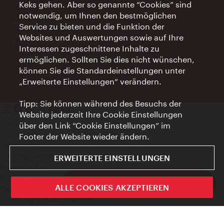
Keks gehen. Aber so genannte “Cookies” sind
notwendig, um Ihnen den bestmöglichen
AI Concierge Wien
Service zu bieten und die Funktion der
Websites und Auswertungen sowie auf Ihre
Ort:
concierge.wien.info
Interessen zugeschnittene Inhalte zu
Öffnungszeiten:
Informationen rund um die Uhr
ermöglichen. Sollten Sie dies nicht wünschen,
können Sie die Standardeinstellungen unter
„Erweiterte Einstellungen“ verändern.
Tipp: Sie können während des Besuchs der
Website jederzeit Ihre Cookie Einstellungen
Kontakt
über den Link “Cookie Einstellungen” im
Impressum
Footer der Website wieder ändern.
Datenschutz
Nutzungsbedingungen
ERWEITERTE EINSTELLUNGEN
Barrierefreiheit
Presse-Kontakt
ivie - Die offizielle City Guide App
ALLE COOKIES AKZEPTIEREN
Cookie Einstellungen
Schlie
© Copyright WienTourismus