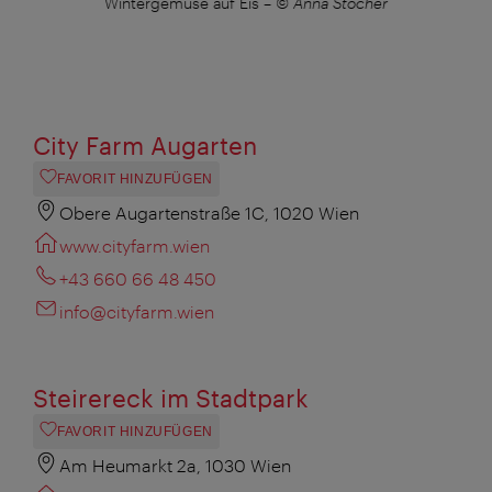
Wintergemüse auf Eis
–
© Anna Stöcher
Re
City Farm Augarten
FAVORIT HINZUFÜGEN
Obere Augartenstraße 1C, 1020 Wien
www.cityfarm.wien
+43 660 66 48 450
info@cityfarm.wien
Steirereck im Stadtpark
FAVORIT HINZUFÜGEN
Am Heumarkt 2a, 1030 Wien