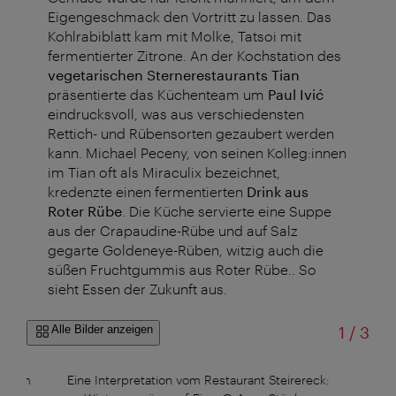
Eigengeschmack den Vortritt zu lassen. Das
Kohlrabiblatt
kam mit Molke,
Tatsoi
mit
fermentierter Zitrone. An der Kochstation des
vegetarischen Sternerestaurants Tian
präsentierte das Küchenteam um
Paul
Ivić
eindrucksvoll, was aus verschiedensten
Rettich- und Rübensorten gezaubert werden
kann. Michael
Peceny
, von seinen
Kolleg:innen
im Tian oft als Miraculix bezeichnet,
kredenzte einen fermentierten
Drink aus
Roter Rübe
. Die Küche servierte eine Suppe
aus der
Crapaudine-
Rübe und auf Salz
gegarte
Goldeneye-
Rüben, witzig auch die
süßen Fruchtgummis aus Roter Rübe.. So
sieht Essen der Zukunft aus.
von
Alle Bilder anzeigen
1
/
3
e vom
Eine Interpretation vom Restaurant Steirereck:
Wi