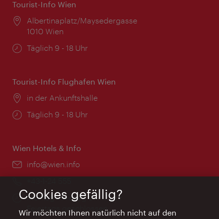
Tourist-Info Wien
Ort:
Albertinaplatz/Maysedergasse
1010 Wien
Öffnungszeiten:
Täglich 9 - 18 Uhr
Tourist-Info Flughafen Wien
Ort:
in der Ankunftshalle
Öffnungszeiten:
Täglich 9 - 18 Uhr
Wien Hotels & Info
Email:
info@wien.info
Telefon:
+43-1-24 555
Cookies gefällig?
Öffnungszeiten:
Montag - Freitag 9 – 17 Uhr
Feiertags geschlossen
Wir möchten Ihnen natürlich nicht auf den