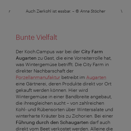
öcher
Auch Zierkohl ist essbar.
–
© Anna Stöcher
Viele
Bunte Vielfalt
Der Koch.Campus war bei der
City Farm
Augarten
zu Gast, die eine Vorreiterrolle hat,
was Wintergemüse betrifft. Die City Farm in
direkter Nachbarschaft der
Porzellanmanufaktur
betreibt im
Augarten
eine Gärtnerei, deren Produkte direkt vor Ort
gekauft werden können. Hier wird
Wintergemüse in einer Bandbreite angebaut,
die ihresgleichen sucht – von zahlreichen
Kohl- und Rübensorten über Wintersalate und
winterharte Kräuter bis zu Zichorien. Bei einer
Führung durch den Schaugarten
darf auch
direkt vom Beet verkostet werden.
Alleine
die