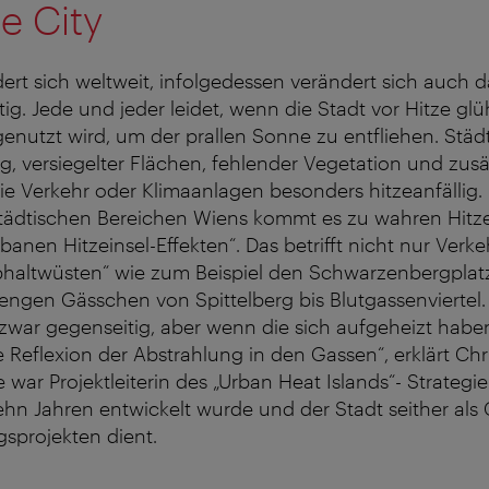
he City
ert sich weltweit, infolgedessen verändert sich auch 
ig. Jede und jeder leidet, wenn die Stadt vor Hitze gl
enutzt wird, um der prallen Sonne zu entfliehen. Städ
, versiegelter Flächen, fehlender Vegetation und zusä
 Verkehr oder Klimaanlagen besonders hitzeanfällig. 
tädtischen Bereichen Wiens kommt es zu wahren Hitz
anen Hitzeinsel-Effekten“. Das betrifft nicht nur Verk
haltwüsten“ wie zum Beispiel den Schwarzenbergplat
ngen Gässchen von Spittelberg bis Blutgassenviertel.
zwar gegenseitig, aber wenn die sich aufgeheizt haben,
Reflexion der Abstrahlung in den Gassen“, erklärt Chr
 war Projektleiterin des „Urban Heat Islands“- Strategie
zehn Jahren entwickelt wurde und der Stadt seither als
gsprojekten dient.