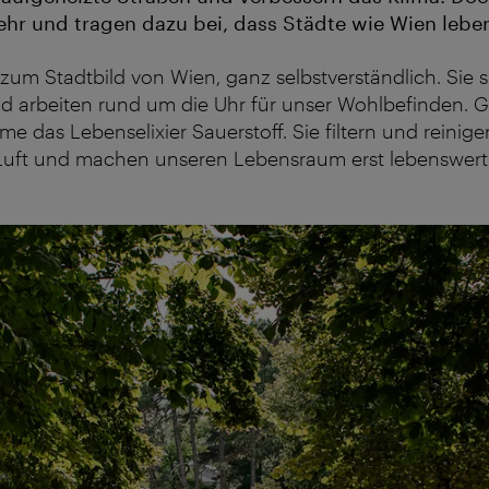
r und tragen dazu bei, dass Städte wie Wien leben
m Stadtbild von Wien, ganz selbstverständlich. Sie s
nd arbeiten rund um die Uhr für unser Wohlbefinden.
e das Lebenselixier Sauerstoff. Sie filtern und reinig
Luft und machen unseren Lebensraum erst lebenswert