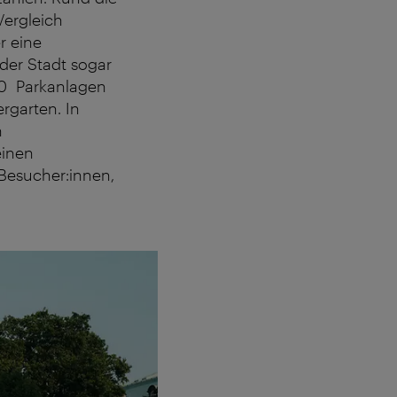
Vergleich
r eine
der Stadt sogar
00 Parkanlagen
rgarten. In
n
einen
Besucher:innen,