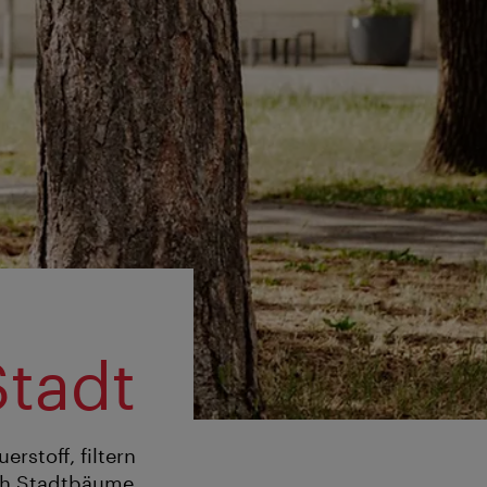
Stadt
rstoff, filtern
och Stadtbäume