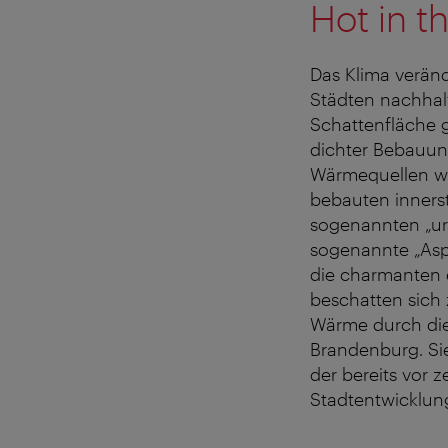
Hot in t
Das Klima veränd
Städten nachhalt
Schattenfläche g
dichter Bebauung
Wärmequellen wie
bebauten inners
sogenannten „urb
sogenannte „Asp
die charmanten e
beschatten sich 
Wärme durch die 
Brandenburg. Sie
der bereits vor 
Stadtentwicklun