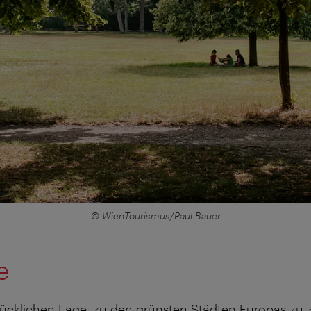
© WienTourismus/Paul Bauer
e
glücklichen Lage, zu den grünsten Städten Europas zu 