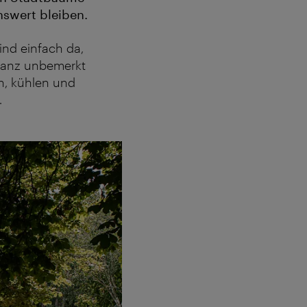
swert bleiben.
ind einfach da,
 Ganz unbemerkt
en, kühlen und
.