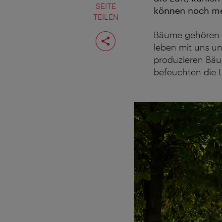
SEITE
können noch meh
TEILEN
Seite
Bäume gehören zu
teilen
leben mit uns u
produzieren Bäum
befeuchten die 