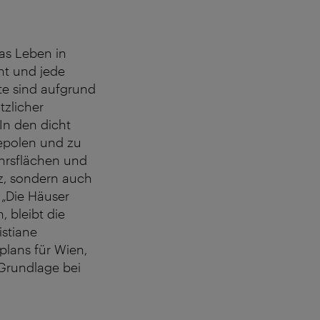
das Leben in
üht und jede
te sind aufgrund
tzlicher
In den dicht
epolen und zu
ehrsflächen und
z, sondern auch
 „Die Häuser
 bleibt die
istiane
plans für Wien,
 Grundlage bei