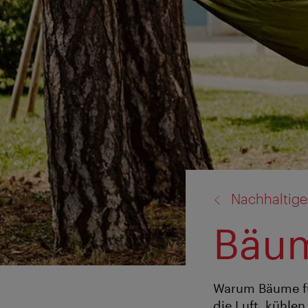
Zurück
Nachhaltige
zu:
Bäum
Warum Bäume für
die Luft, kühle