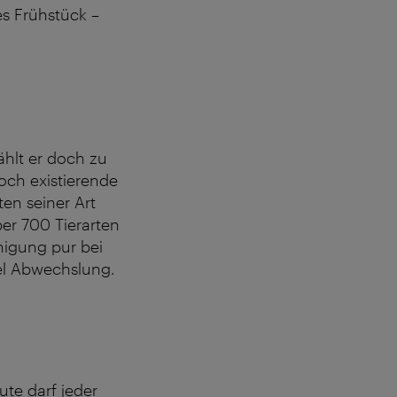
es Frühstück –
Zählt er doch zu
noch existierende
en seiner Art
er 700 Tierarten
nigung pur bei
el Abwechslung.
ute darf jeder