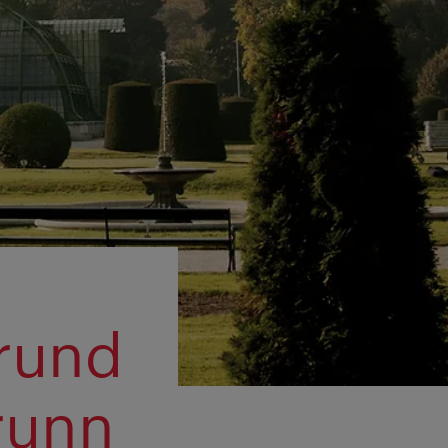
 rund
runn