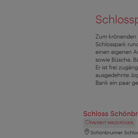
Schloss
Zum krönenden A
Schlosspark run
einen eigenen A
sowie Büsche, B
Er ist frei zugän
ausgedehnte Jogg
Bank ein paar g
Schloss Schönb
FAVORIT HINZUFÜGEN
Schönbrunner Schlos