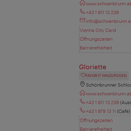
www.schoenbrunn.at
+43 1 811 13 239
info@schoenbrunn.a
Vienna City Card
Öffnungszeiten
Barrierefreiheit
Gloriette
FAVORIT HINZUFÜGEN
Schönbrunner Schlos
www.schoenbrunn.at
+43 1 811 13 239
(Aus
+43 1 879 13 11
(Café)
Öffnungszeiten
Barrierefreiheit