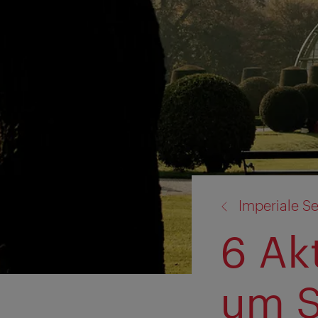
Zurück
Imperiale S
zu:
6 Ak
um S