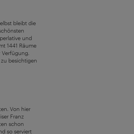
elbst bleibt die
 schönsten
perlative und
amt 1441 Räume
r Verfügung.
 zu besichtigen
en. Von hier
iser Franz
hten schon
d so serviert