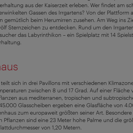
erhaltung aus der Kaiserzeit erleben. Wer findet am sc
rwinkelten Gassen des Irrgartens? Von der Plattform 
 gemütlich beim Herumirren zusehen. Am Weg ins Ziel
wölf Sternzeichen zu entdecken. Rund um den Irrgarten
ucher das Labyrinthikon – ein Spielplatz mit 14 Spiels
rhaltung.
haus
teilt sich in drei Pavillons mit verschiedenen Klimazo
mperaturen zwischen 8 und 17 Grad. Auf einer Fläche 
Pflanzen aus mediterranen, tropischen und subtropisc
45.000 Glasscheiben ergeben eine Glasfläche von 4.00
nhaus zum europaweit größten seiner Art. Besondere 
n Pflanzen sind eine 23 Meter hohe Palme und die grö
lattdurchmesser von 1,20 Metern.