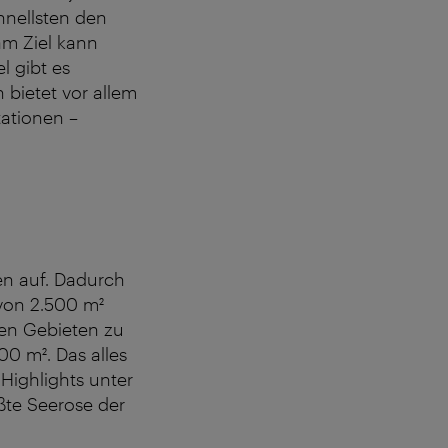
hnellsten den
am Ziel kann
 gibt es
 bietet vor allem
tationen –
nen auf. Dadurch
von 2.500 m²
hen Gebieten zu
0 m². Das alles
Highlights unter
ßte Seerose der