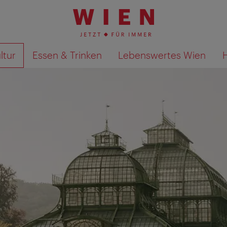
ltur
Essen & Trinken
Lebenswertes Wien
Suchergebnisse auf Karte an