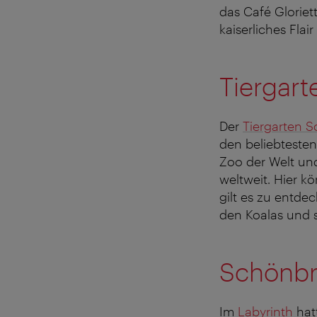
das Café Gloriet
kaiserliches Flai
Tiergar
Der
Tiergarten 
den beliebtesten
Zoo der Welt un
weltweit. Hier k
gilt es zu entde
den Koalas und 
Schönbr
Im
Labyrinth
hatt