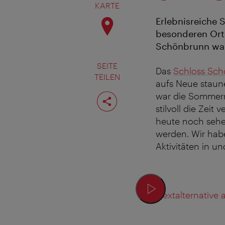
KARTE
Erlebnisreiche 
besonderen Ort
Schönbrunn wart
SEITE
Das
Schloss Sc
TEILEN
aufs Neue staun
Seite
war die Sommerr
teilen
stilvoll die Zei
heute noch sehen
werden. Wir habe
Aktivitäten in 
Textalternative