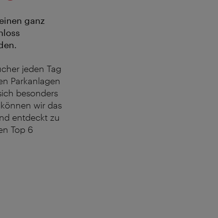
 einen ganz
hloss
den.
sucher jeden Tag
sen Parkanlagen
sich besonders
n können wir das
und entdeckt zu
ren Top 6