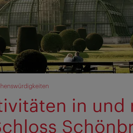
ehenswürdigkeiten
tivitäten in und
chloss Schönb