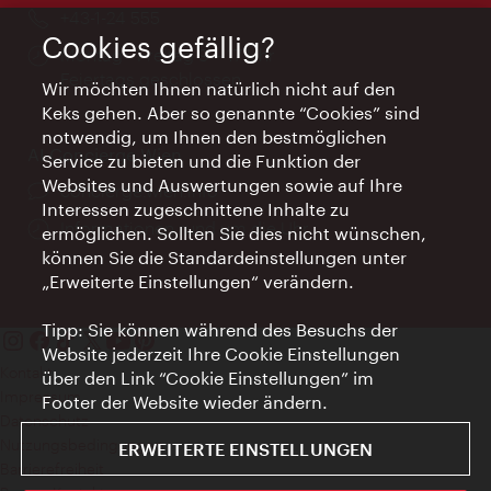
Telefon:
+43-1-24 555
Cookies gefällig?
Öffnungszeiten:
Montag - Freitag 9 – 17 Uhr
Feiertags geschlossen
Wir möchten Ihnen natürlich nicht auf den
Keks gehen. Aber so genannte “Cookies” sind
notwendig, um Ihnen den bestmöglichen
AI Concierge Wien
Service zu bieten und die Funktion der
Websites und Auswertungen sowie auf Ihre
Ort:
concierge.wien.info
Interessen zugeschnittene Inhalte zu
Öffnungszeiten:
Informationen rund um die Uhr
ermöglichen. Sollten Sie dies nicht wünschen,
können Sie die Standardeinstellungen unter
„Erweiterte Einstellungen“ verändern.
Tipp: Sie können während des Besuchs der
Website jederzeit Ihre Cookie Einstellungen
Kontakt
über den Link “Cookie Einstellungen” im
Impressum
Footer der Website wieder ändern.
Datenschutz
Nutzungsbedingungen
ERWEITERTE EINSTELLUNGEN
Barrierefreiheit