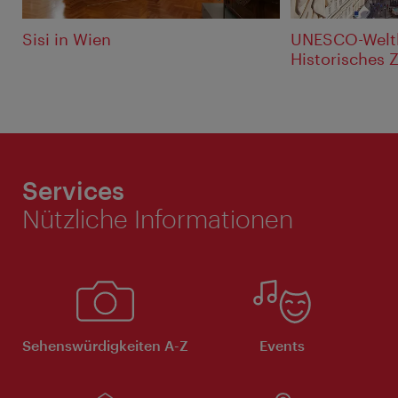
Sisi in Wien
UNESCO-Weltk
Historisches
Services
Nützliche Informationen
Sehenswürdigkeiten A-Z
Events