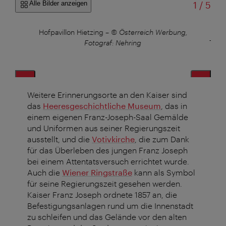
von
Alle Bilder anzeigen
1
/
5
Hofpavillon Hietzing
–
© Österreich Werbung,
Fotograf: Nehring
Thro
B
Weitere Erinnerungsorte an den Kaiser sind
das
Heeresgeschichtliche Museum
, das in
einem eigenen Franz-Joseph-Saal Gemälde
und Uniformen aus seiner Regierungszeit
ausstellt, und die
Votivkirche
, die zum Dank
für das Überleben des jungen Franz Joseph
bei einem Attentatsversuch errichtet wurde.
Auch die
Wiener Ringstraße
kann als Symbol
für seine Regierungszeit gesehen werden.
Kaiser Franz Joseph ordnete 1857 an, die
Befestigungsanlagen rund um die Innenstadt
zu schleifen und das Gelände vor den alten