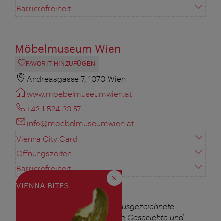
Barrierefreiheit
Möbelmuseum Wien
FAVORIT HINZUFÜGEN
Andreasgasse 7, 1070 Wien
www.moebelmuseumwien.at
+43 1 524 33 57
info@moebelmuseumwien.at
Vienna City Card
Öffnungszeiten
Barrierefreiheit
Schließen
VIENNA BITES
www.habsburger.net
: ausgezeichnete
Informationsquelle über die Geschichte und