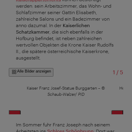
werden: sein Arbeitszimmer, das Wohn- und
Schlafzimmer seiner Gattin Elisabeth,
zahlreiche Salons und ein Badezimmer von
anno dazumal. In der
Kaiserlichen
Schatzkammer
, die sich ebenfalls in der
Hofburg befindet, ist neben zahlreichen
wertvollen Objekten die Krone Kaiser Rudolfs
II., die spätere österreichische Kaiserkrone,
ausgestellt.
von
Alle Bilder anzeigen
1
/
5
©
Kaiser Franz Josef-Statue Burggarten
–
©
Hofbur
Schaub-Walzer/ PID
Im Sommer fuhr Franz Joseph nach seinem
Arbeitstag ins
Schloss Schönbrunn
. Dort war