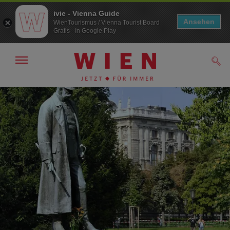
ivie - Vienna Guide
Ansehen
WienTourismus / Vienna Tourist Board
Gratis - In Google Play
Navigation
Such
anzeigen/
ausblenden
Zur
Zum
Navigation
Inhalt