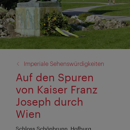
Zurück
Imperiale Sehenswürdigkeiten
zu:
Auf den Spuren
von Kaiser Franz
Joseph durch
Wien
Schloss Schönbrunn, Hofburg,