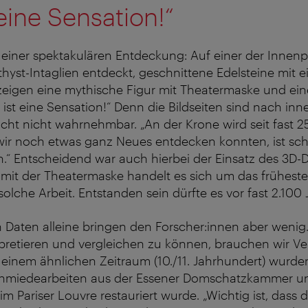
 eine Sensation!“
 einer spektakulären Entdeckung: Auf einer der Innen
hyst-Intaglien entdeckt, geschnittene Edelsteine mit ei
 zeigen eine mythische Figur mit Theatermaske und ei
 ist eine Sensation!“ Denn die Bildseiten sind nach in
cht nicht wahrnehmbar. „An der Krone wird seit fast 2
 wir noch etwas ganz Neues entdecken konnten, ist sc
“ Entscheidend war auch hierbei der Einsatz des 3D-D
 mit der Theatermaske handelt es sich um das frühest
 solche Arbeit. Entstanden sein dürfte es vor fast 2.100 
Daten alleine bringen den Forscher:innen aber wenig.
pretieren und vergleichen zu können, brauchen wir Ver
einem ähnlichen Zeitraum (10./11. Jahrhundert) wurde
hmiede­arbeiten aus der Essener Domschatzkammer un
m Pariser Louvre restauriert wurde. „Wichtig ist, dass 