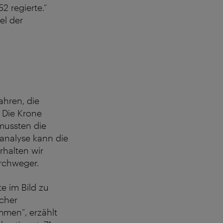
52 regierte.“
el der
ahren, die
 Die Krone
mussten die
analyse kann die
halten wir
irchweger.
te im Bild zu
acher
mmen“, erzählt