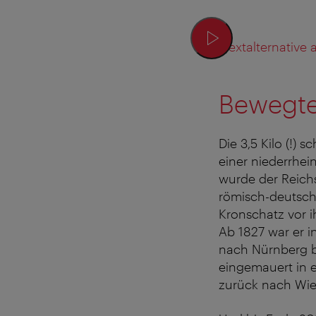
Textalternative
Bewegte
Die 3,5 Kilo (!) 
einer niederrhei
wurde der Reichs
römisch-deutsch
Kronschatz vor i
Ab 1827 war er i
nach Nürnberg b
eingemauert in e
zurück nach Wien