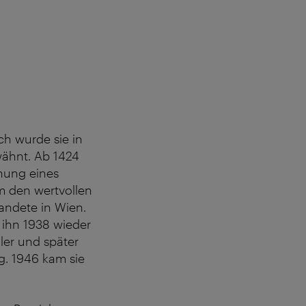
ich wurde sie in
rwähnt. Ab 1424
önung eines
m den wertvollen
andete in Wien.
ß ihn 1938 wieder
ler und später
g. 1946 kam sie