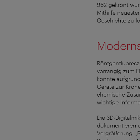
962 gekrönt wurde
Mithilfe neueste
Geschichte zu lö
Moderns
Röntgenfluoresz
vorrangig zum E
konnte aufgrund 
Geräte zur Kron
chemische Zusam
wichtige Informa
Die 3D-Digitalmi
dokumentieren u
Vergrößerung. „