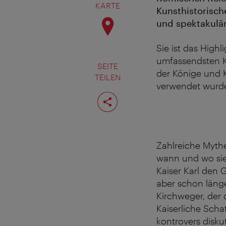
KARTE
Kunsthistorisc
und spektakulär
Sie ist das Highl
umfassendsten Kr
SEITE
der Könige und K
TEILEN
verwendet wurde
Seite
teilen
Zahlreiche Myth
wann und wo sie 
Kaiser Karl den 
aber schon länge
Kirchweger, der 
Kaiserliche Scha
kontrovers disku