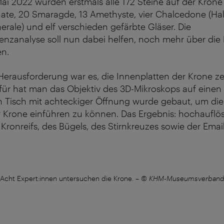
ai 2022 wurden erstmals alle 172 Steine auf der Krone
ate, 20 Smaragde, 13 Amethyste, vier Chalcedone (Hal
nerale) und elf verschieden gefärbte Gläser. Die
nzanalyse soll nun dabei helfen, noch mehr über die 
en.
erausforderung war es, die Innenplatten der Krone ze
für hat man das Objektiv des 3D-Mikroskops auf eine
n Tisch mit achteckiger Öffnung wurde gebaut, um die
er Krone einführen zu können. Das Ergebnis: hochaufl
 Kronreifs, des Bügels, des Stirnkreuzes sowie der Email
Acht Expert:innen untersuchen die Krone.
–
© KHM-Museumsverban