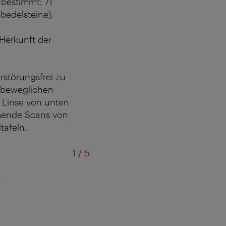
 bestimmt: 71
bedelsteine),
Herkunft der
rstörungsfrei zu
n beweglichen
 Linse von unten
ösende Scans von
tafeln.
von
1
/
5
d
Dieses Intaglio wurde erst