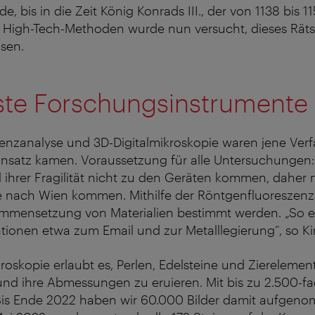
, bis in die Zeit König Konrads III., der von 1138 bis 11
r High-Tech-Methoden wurde nun versucht, dieses Räts
sen.
te Forschungsinstrumente
enzanalyse und 3D-Digitalmikroskopie waren jene Verf
insatz kamen. Voraussetzung für alle Untersuchungen:
ihrer Fragilität nicht zu den Geräten kommen, daher 
e nach Wien kommen. Mithilfe der Röntgenfluoreszenz
mensetzung von Materialien bestimmt werden. „So er
tionen etwa zum Email und zur Metalllegierung“, so K
kroskopie erlaubt es, Perlen, Edelsteine und Zierelemen
nd ihre Abmessungen zu eruieren. Mit bis zu 2.500-f
Bis Ende 2022 haben wir 60.000 Bilder damit aufgeno