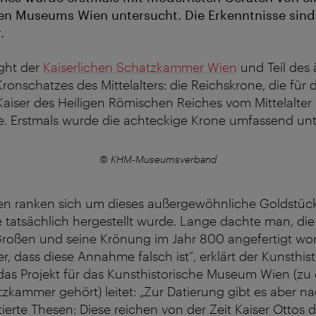
hen Museums Wien untersucht. Die Erkenntnisse sin
.
ight der
Kaiserlichen Schatzkammer Wien
und Teil des 
onschatzes des Mittelalters: die Reichskrone, die für
aiser des Heiligen Römischen Reiches vom Mittelalter 
. Erstmals wurde die achteckige Krone umfassend unt
© KHM-Museumsverband
en ranken sich um dieses außergewöhnliche Goldstüc
tatsächlich hergestellt wurde. Lange dachte man, die 
Großen und seine Krönung im Jahr 800 angefertigt wor
r, dass diese Annahme falsch ist“, erklärt der Kunsthist
das Projekt für das Kunsthistorische Museum Wien (zu
tzkammer gehört) leitet: „Zur Datierung gibt es aber n
tierte Thesen: Diese reichen von der Zeit Kaiser Ottos 