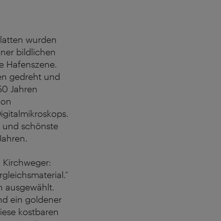
platten wurden
ner bildlichen
ne Hafenszene.
nen gedreht und
50 Jahren
hon
igitalmikroskops.
e und schönste
Jahren.
 Kirchweger:
gleichsmaterial.“
n ausgewählt.
d ein goldener
diese kostbaren