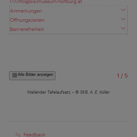
info@sisimuseum-hofburg.at
Anmerkungen
Öffnungszeiten
Barrierefreiheit
von
Alle Bilder anzeigen
1
/
5
Mailänder Tafelaufsatz
–
© SKB, A. E. Koller
Mai
Feedback
Feedback