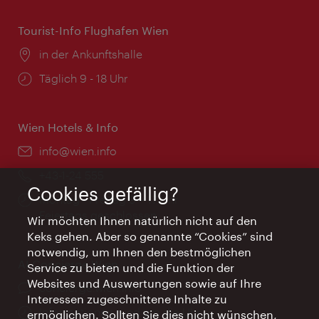
Tourist-Info Flughafen Wien
Ort:
in der Ankunftshalle
Öffnungszeiten:
Täglich 9 - 18 Uhr
Wien Hotels & Info
Email:
info@wien.info
Telefon:
+43-1-24 555
Cookies gefällig?
Öffnungszeiten:
Montag - Freitag 9 – 17 Uhr
Feiertags geschlossen
Wir möchten Ihnen natürlich nicht auf den
Keks gehen. Aber so genannte “Cookies” sind
notwendig, um Ihnen den bestmöglichen
AI Concierge Wien
Service zu bieten und die Funktion der
Websites und Auswertungen sowie auf Ihre
Ort:
concierge.wien.info
Interessen zugeschnittene Inhalte zu
Öffnungszeiten:
Informationen rund um die Uhr
ermöglichen. Sollten Sie dies nicht wünschen,