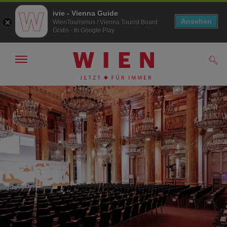
ivie - Vienna Guide
Ansehen
WienTourismus / Vienna Tourist Board
Gratis - In Google Play
Navigation
Such
anzeigen/
ausblenden
Zur
Zum
Navigation
Inhalt