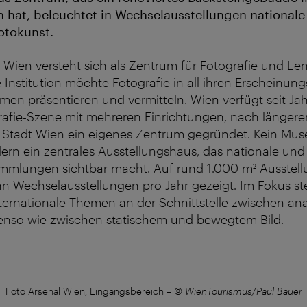
 hat, beleuchtet in Wechselausstellungen nationale
Fotokunst.
 Wien versteht sich als Zentrum für Fotografie und L
e Institution möchte Fotografie in all ihren Erscheinun
n präsentieren und vermitteln. Wien verfügt seit Jah
rafie-Szene mit mehreren Einrichtungen, nach länger
 Stadt Wien ein eigenes Zentrum gegründet. Kein Mus
n ein zentrales Ausstellungshaus, das nationale und 
mmlungen sichtbar macht. Auf rund 1.000
m²
Ausstell
 Wechselausstellungen pro Jahr gezeigt. Im Fokus ste
ternationale Themen an der Schnittstelle zwischen an
benso wie zwischen statischem und bewegtem Bild.
Foto Arsenal Wien, Eingangsbereich
–
© WienTourismus/Paul Bauer