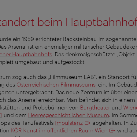
tandort beim Hauptbahnho
urde ein 1959 errichteter Backsteinbau im sogenannte
Das Arsenal ist ein ehemaliger militärischer Gebäudek
ener Hauptbahnhofs
. Das denkmalgeschützte „Objekt 
plett umgebaut und aufgestockt.
trum zog auch das „Filmmuseum LAB“, ein Standort fü
ng des
Österreichischen Filmmuseums
, ein. Im Gebäud
garten untergebracht. Das neue Zentrum ist über eine
h das Arsenal erreichbar. Man befindet sich in einem 
rkstätten und Probebühnen von
Burgtheater
und
Wiene
1
und dem
Heeresgeschichtlichen Museum
. Im Somm
ps des Tanzfestivals
Impulstanz
abgehalten. In Z
ation
KÖR Kunst im öffentlichen Raum Wien
wird au