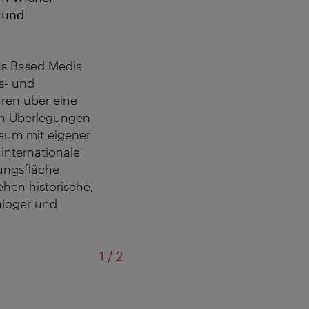
 und
ens Based Media
gs- und
ren über eine
en Überlegungen
eum mit eigener
internationale
ungsfläche
hen historische,
aloger und
von
1
/
2
Foto Arse