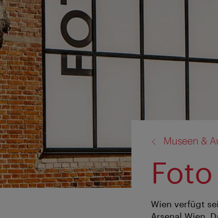
Zurück
Museen & A
zu:
Foto
Wien verfügt se
Arsenal Wien. D