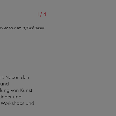
von
1
/
4
WienTourismus/Paul Bauer
Foto Arsenal Wien, Ausstellungsansi
ht. Neben den
- und
lung von Kunst
Kinder und
e Workshops und