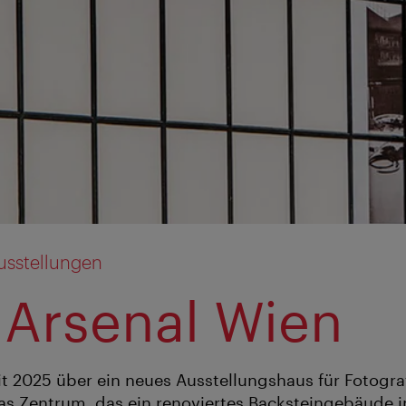
usstellungen
 Arsenal Wien
it 2025 über ein neues Ausstellungshaus für Fotograf
as Zentrum, das ein renoviertes Backsteingebäude 