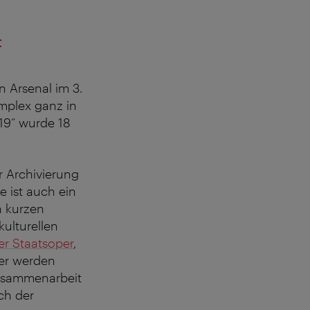
f
n Arsenal im 3.
omplex ganz in
19“ wurde 18
r Archivierung
e ist auch ein
n kurzen
kulturellen
r Staatsoper
,
er werden
usammenarbeit
ch der