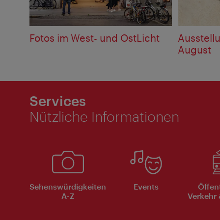
Fotos im West- und OstLicht
Ausstell
August
Services
Nützliche Informationen
Sehenswürdigkeiten
Events
Öffen
A-Z
Verkehr 