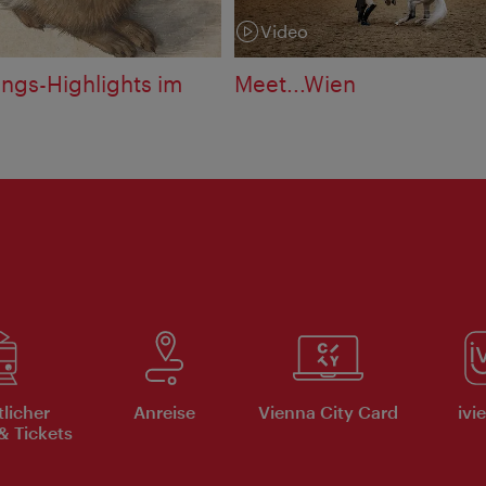
Video
Kategorie:
ungs-Highlights im
Meet...Wien
tlicher
Anreise
Vienna City Card
ivi
& Tickets