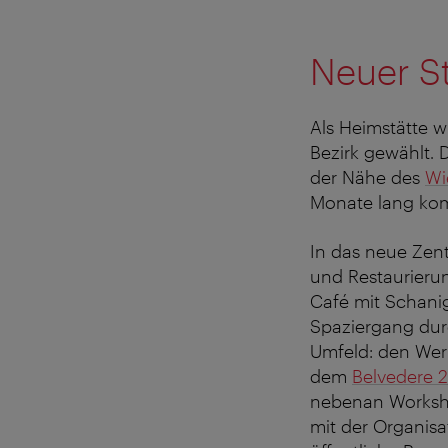
Neuer S
Als Heimstätte w
Bezirk gewählt. 
der Nähe des
Wi
Monate lang kom
In das neue Zen
und Restaurieru
Café mit Schani
Spaziergang durc
Umfeld: den We
dem
Belvedere 2
nebenan Worksho
mit der Organis