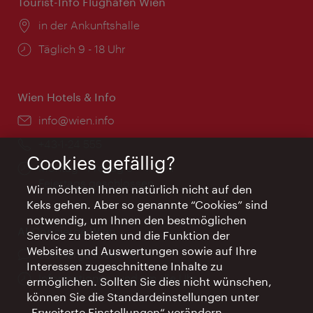
Tourist-Info Flughafen Wien
Ort:
in der Ankunftshalle
Öffnungszeiten:
Täglich 9 - 18 Uhr
Wien Hotels & Info
Email:
info@wien.info
Telefon:
+43-1-24 555
Cookies gefällig?
Öffnungszeiten:
Montag - Freitag 9 – 17 Uhr
Feiertags geschlossen
Wir möchten Ihnen natürlich nicht auf den
Keks gehen. Aber so genannte “Cookies” sind
notwendig, um Ihnen den bestmöglichen
AI Concierge Wien
Service zu bieten und die Funktion der
Websites und Auswertungen sowie auf Ihre
Ort:
concierge.wien.info
Interessen zugeschnittene Inhalte zu
Öffnungszeiten:
Informationen rund um die Uhr
ermöglichen. Sollten Sie dies nicht wünschen,
können Sie die Standardeinstellungen unter
„Erweiterte Einstellungen“ verändern.