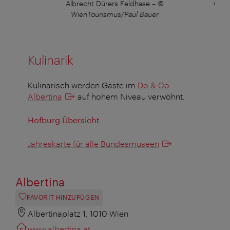
Albrecht Dürers Feldhase
–
©
Gelb
WienTourismus/Paul Bauer
Kulinarik
Kulinarisch werden Gäste im
Do & Co
Albertina
auf hohem Niveau verwöhnt.
Hofburg Übersicht
Jahreskarte für alle Bundesmuseen
Albertina
FAVORIT HINZUFÜGEN
Albertinaplatz 1, 1010 Wien
www.albertina.at