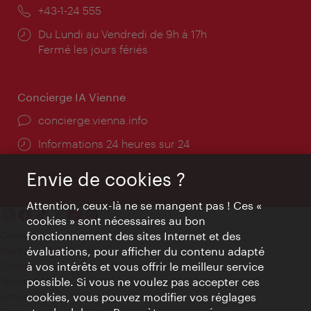
mail:
Téléphone:
+43-1-24 555
Horaires
Du Lundi au Vendredi de 9h à 17h
d'ouverture:
Fermé les jours fériés
Concierge IA Vienne
Ort:
concierge.vienna.info
Öffnungszeiten:
Informations 24 heures sur 24
Envie de cookies ?
Attention, ceux-là ne se mangent pas ! Ces «
cookies » sont nécessaires au bon
Contact
fonctionnement des sites Internet et des
Mentions obligatoires
évaluations, pour afficher du contenu adapté
Charte sur le respect de la vie privée
à vos intérêts et vous offrir le meilleur service
Terms of Use
possible. Si vous ne voulez pas accepter ces
Accessibilité
cookies, vous pouvez modifier vos réglages