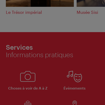
Le Trésor impérial
Musée Sisi
Services
Informations pratiques
Choses à voir de A à Z
Évènements