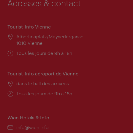
Adresses & contact
Tourist-Info Vienne
Lieu:
Albertinaplatz/Maysedergasse
1010 Vienne
Horaires
Tous les jours de 9h à 18h
d'ouverture:
Tourist-Info aéroport de Vienne
Lieu:
dans le hall des arrivées
Horaires
Tous les jours de 9h à 18h
d'ouverture:
Wien Hotels & Info
E-
info@wien.info