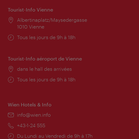
Tourist-Info Vienne
Lieu:
Albertinaplatz/Maysedergasse
1010 Vienne
Horaires
Tous les jours de 9h à 18h
d'ouverture:
Tourist-Info aéroport de Vienne
Lieu:
dans le hall des arrivées
Horaires
Tous les jours de 9h à 18h
d'ouverture:
Wien Hotels & Info
E-
info@wien.info
mail:
Téléphone:
+43-1-24 555
Horaires
Du Lundi au Vendredi de 9h à 17h