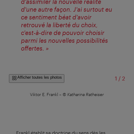
d'assimiler la nouvelle réalité
d'une autre façon. J'ai surtout eu
ce sentiment béat d'avoir
retrouvé la liberté du choix,
c'est-à-dire de pouvoir choisir
parmi les nouvelles possibilités
offertes. »
sur
Afficher toutes les photos
1
/
2
ete-
Viktor E. Frankl
–
© Katharina Ratheiser
Le 
Frankl établit sa doctrine du sens dès les