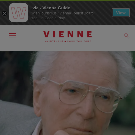
ivie - Vienna Guide
View
WienTourismus / Vienna Tourist Board
free - In Google Play
Afficher
Rech
/
masquer
la
Navigation
Contenu
navigation