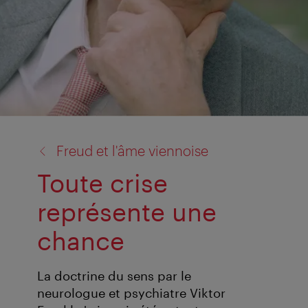
retour
Freud et l'âme viennoise
à:
Toute crise
représente une
chance
La doctrine du sens par le
neurologue et psychiatre Viktor