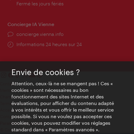
d'ouverture:
Fermé les jours fériés
Concierge IA Vienne
Ort:
concierge.vienna.info
Öffnungszeiten:
Informations 24 heures sur 24
Envie de cookies ?
Attention, ceux-là ne se mangent pas ! Ces «
Contact
cookies » sont nécessaires au bon
Mentions obligatoires
fonctionnement des sites Internet et des
Charte sur le respect de la vie privée
évaluations, pour afficher du contenu adapté
Terms of Use
à vos intérêts et vous offrir le meilleur service
Accessibilité
possible. Si vous ne voulez pas accepter ces
Contact presse
cookies, vous pouvez modifier vos réglages
Paramètres de cookies
standard dans « Paramètres avancés ».
© Copyright WienTourismus