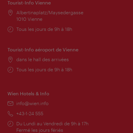
Tourist-Info Vienne
Lieu:
Albertinaplatz/Maysedergasse
1010 Vienne
Horaires
Tous les jours de 9h à 18h
d'ouverture:
Tourist-Info aéroport de Vienne
Lieu:
dans le hall des arrivées
Horaires
Tous les jours de 9h à 18h
d'ouverture:
Wien Hotels & Info
E-
info@wien.info
mail:
Téléphone:
+43-1-24 555
Horaires
Du Lundi au Vendredi de 9h à 17h
d'ouverture:
Fermé les jours fériés