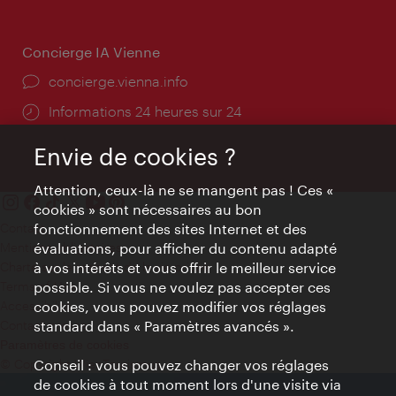
Concierge IA Vienne
Ort:
concierge.vienna.info
Öffnungszeiten:
Informations 24 heures sur 24
Envie de cookies ?
Attention, ceux-là ne se mangent pas ! Ces «
cookies » sont nécessaires au bon
Contact
fonctionnement des sites Internet et des
Mentions obligatoires
évaluations, pour afficher du contenu adapté
Charte sur le respect de la vie privée
à vos intérêts et vous offrir le meilleur service
Terms of Use
possible. Si vous ne voulez pas accepter ces
Accessibilité
cookies, vous pouvez modifier vos réglages
Contact presse
standard dans « Paramètres avancés ».
Paramètres de cookies
© Copyright WienTourismus
Conseil : vous pouvez changer vos réglages
de cookies à tout moment lors d'une visite via