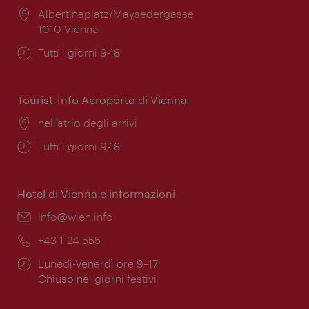
Posizione:
Albertinaplatz/Maysedergasse
1010 Vienna
Orari
Tutti i giorni 9-18
di
apertura:
Tourist-Info Aeroporto di Vienna
Posizione:
nell’atrio degli arrivi
Orari
Tutti i giorni 9-18
di
apertura:
Hotel di Vienna e informazioni
Email:
info@wien.info
Telefono:
+43-1-24 555
Orari
Lunedì-Venerdì ore 9–17
di
Chiuso nei giorni festivi
apertura: