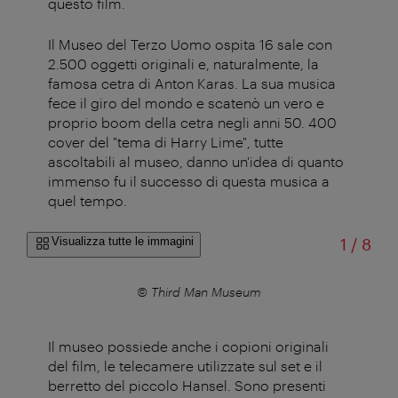
questo film.
Il Museo del Terzo Uomo ospita 16 sale con
2.500 oggetti originali e, naturalmente, la
famosa cetra di Anton Karas. La sua musica
fece il giro del mondo e scatenò un vero e
proprio boom della cetra negli anni 50. 400
cover del "tema di Harry Lime", tutte
ascoltabili al museo, danno un'idea di quanto
immenso fu il successo di questa musica a
quel tempo.
di
Visualizza tutte le immagini
1
/
8
seum
© Third Man Museum
Il museo possiede anche i copioni originali
del film, le telecamere utilizzate sul set e il
berretto del piccolo Hansel. Sono presenti