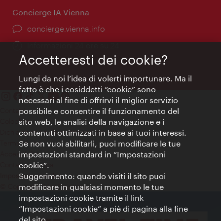
Concierge IA Vienna
Ort:
concierge.vienna.info
Öffnungszeiten:
Informazioni 24 ore su 24
Accetteresti dei cookie?
Lungi da noi l’idea di volerti importunare. Ma il
fatto è che i cosiddetti “cookie” sono
necessari al fine di offrirvi il miglior servizio
Contatti
possibile e consentire il funzionamento del
Colophon
sito web, le analisi della navigazione e i
Dichiarazione sulla protezione dei dati
contenuti ottimizzati in base ai tuoi interessi.
Terms of Use
Se non vuoi abilitarli, puoi modificare le tue
Accessibilità
impostazioni standard in “Impostazioni
Contatto stampa
cookie”.
Suggerimento: quando visiti il sito puoi
Impostazioni cookie
© Copyright WienTourismus
modificare in qualsiasi momento le tue
impostazioni cookie tramite il link
“Impostazioni cookie” a piè di pagina alla fine
del sito.