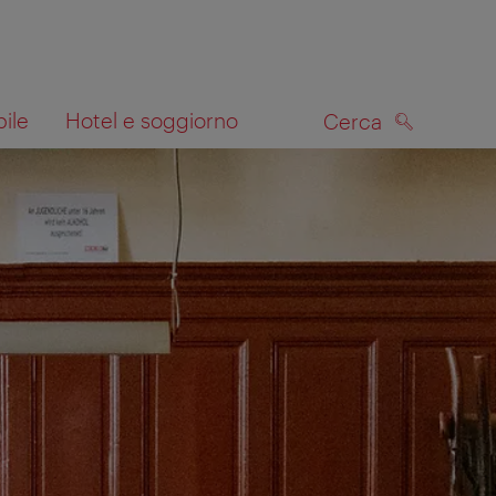
bile
Hotel e soggiorno
Cerca
CERCA
lla mappa