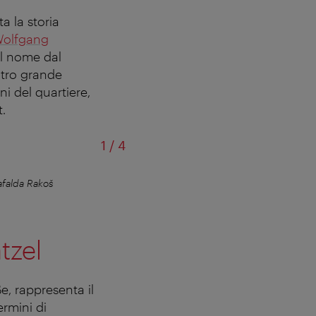
a la storia
olfgang
il nome dal
altro grande
i del quartiere,
.
di
1
/
4
falda Rakoš
Il Grätzel è molto viennes
tzel
, rappresenta il
ermini di