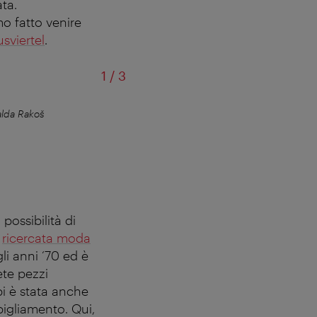
ta.
mo fatto venire
usviertel
.
di
1
/
3
lda Rakoš
Un classico vi
possibilità di
i
ricercata moda
gli anni ‘70 ed è
ete pezzi
pi è stata anche
igliamento. Qui,