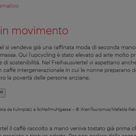
ernativo
in movimento
tel si vendeva già una raffinata moda di seconda mano
assa. Qui l’upcycling è stato elevato ad arte molto pr
re di sostenibilità. Nel Freihausviertel vi aspettano anch
 caffè intergenerazionale in cui le nonne preparano dol
tro la povertà delle persone anziane.
ni
ista da Kühnplatz a Schleifmühlgasse
–
© WienTourismus/Mafalda Rak
rtel il caffè raccolto a mano veniva tostato già prima c
 pregiato a tirature ridotte. Per non parlare della scena