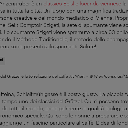
fé Anzengruber è un
classico Beisl e locanda viennese
la
a in tutta la città. Un luogo con una magnifica tradizi
rsone creative e del mondo mediatico di Vienna. Prop
 nel Sekt Comptoir Szigeti, la sete di spumante viene s
li. Lo spumante Szigeti viene spremuto a circa 60 chilo
zzando il Méthode Traditionelle, il metodo dello champag
menu sono presenti solo spumanti. Salute!
ni
del Grätzel è la torrefazione del caffè Alt Wien.
–
© WienTourismus/Ma
ffeina, Schleifmühlgasse è il posto giusto. La piccola t
tempo uno dei classici del Grätzel. Qui si possono trov
 da tutto il mondo, principalmente in qualità biologica
ronomico speciale. Qui sono le nonne a preparare e ser
e aggiunge un fascino particolare al caffè. L’idea di fon