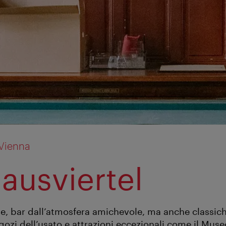
 Vienna
hausviertel
rie, bar dall’atmosfera amichevole, ma anche classic
egozi dell’usato e attrazioni eccezionali come il Muse