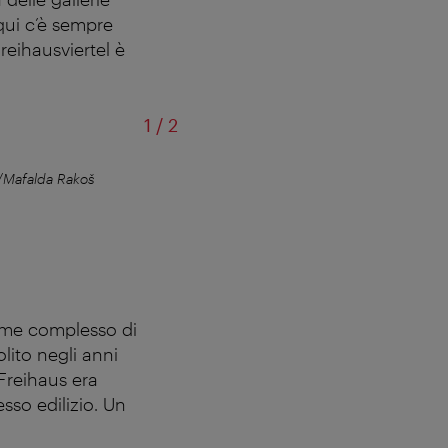
qui c’è sempre
reihausviertel è
.
di
1
/
2
Mafalda Rakoš
Un Grätzel tanto
orme complesso di
lito negli anni
Freihaus era
sso edilizio. Un