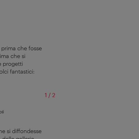
 prima che fosse
ima che si
e progetti
ci fantastici:
di
1
/
2
oš
Il Grätzel è caratterizza
he si diffondesse
 delle gallerie