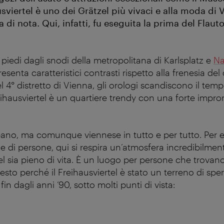
sviertel è uno dei Grätzel più vivaci e alla moda di 
 di nota. Qui, infatti, fu eseguita la prima del Flau
piedi dagli snodi della metropolitana di Karlsplatz e
Na
esenta caratteristici contrasti rispetto alla frenesia del
l 4° distretto di Vienna, gli orologi scandiscono il te
reihausviertel è un quartiere trendy con una forte impro
no, ma comunque viennese in tutto e per tutto. Per e
ne di persone, qui si respira un’atmosfera incredibilment
l sia pieno di vita. È un luogo per persone che trovano l
esto perché il Freihausviertel è stato un terreno di sp
fin dagli anni ‘90, sotto molti punti di vista: