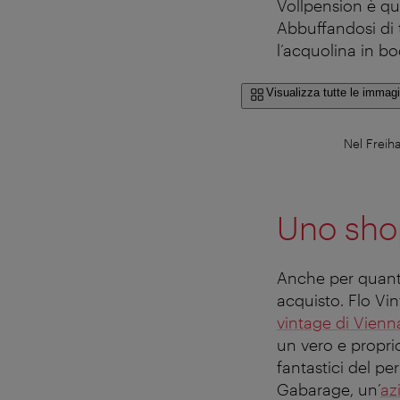
Vollpension è qu
Abbuffandosi di t
l’acquolina in 
Visualizza tutte le immagi
Nel Freih
Uno sho
Anche per quanto 
acquisto. Flo Vin
vintage di Vienn
un vero e propri
fantastici del pe
Gabarage, un’
az