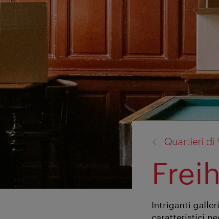
torna
Quartieri di
a:
Frei
Intriganti galle
caratteristici n