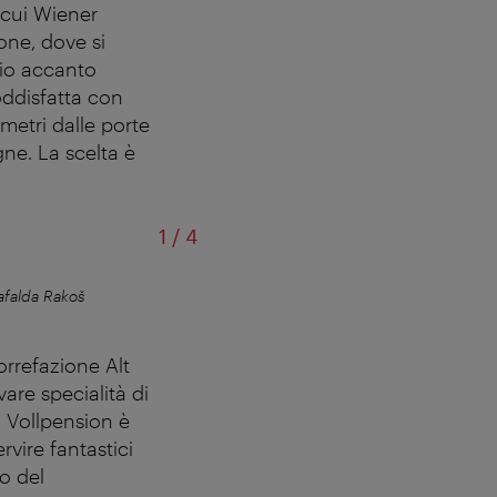
 cui Wiener
one, dove si
rio accanto
oddisfatta con
metri dalle porte
ne. La scelta è
di
1
/
4
falda Rakoš
Flo Vintage vende moda vintage d
orrefazione Alt
are specialità di
. Vollpension è
vire fantastici
do del