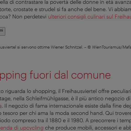
ella di contrastare la povertà delle donne in età avanza
orte, crostate e strudel si fa anche del bene. Vi abbia
bocca? Non perdetevi
ulteriori consigli culinari sul Freiha
ni
ausviertel si servono ottime Wiener Schnitzel.
–
© WienTourismus/Mafa
pping fuori dal comune
riguarda lo shopping, il Freihausviertel offre peculiari 
tage, nella Schleifmühlgasse, è il più antico negozio d
a
. Il negozio di fama internazionale esiste dalla fine de
o tesoro per chi ama la moda second hand. Qui trover
riodo compreso tra il 1880 e il 1980. A precorrere i tem
ienda di upcycling
che produce mobili, accessori e abb