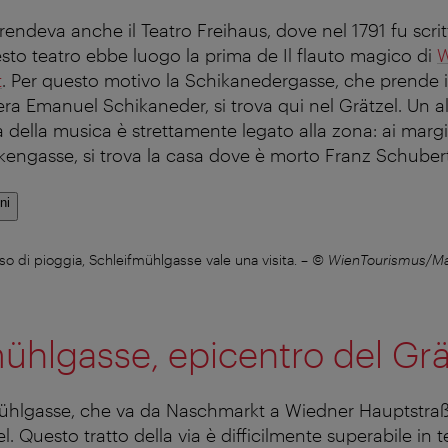
endeva anche il Teatro Freihaus, dove nel 1791 fu scritt
esto teatro ebbe luogo la prima de Il flauto magico di
W
t
. Per questo motivo la Schikanedergasse, che prende 
opera Emanuel Schikaneder, si trova qui nel Grätzel. Un 
 della musica è strettamente legato alla zona: ai margin
kengasse, si trova la casa dove è morto Franz Schubert
ni
o di pioggia, Schleifmühlgasse vale una visita.
–
© WienTourismus/Ma
ühlgasse, epicentro del Grä
ühlgasse, che va da Naschmarkt a Wiedner Hauptstraße
l. Questo tratto della via è difficilmente superabile in t