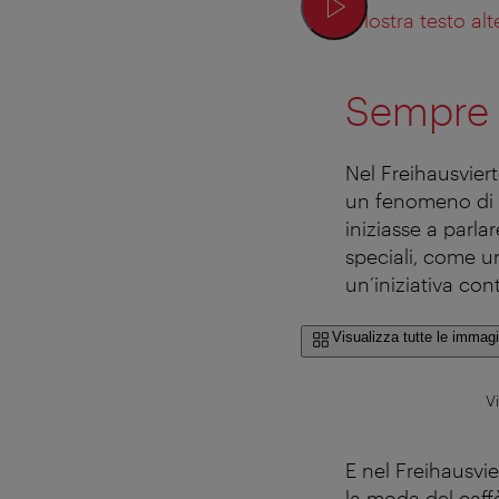
Mostra testo alt
Sempre 
Nel Freihausvier
un fenomeno di m
iniziasse a parla
speciali, come un
un’iniziativa con
Visualizza tutte le immagi
V
E nel Freihausvie
la moda del caffè