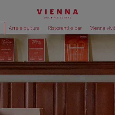
à
Arte e cultura
Ristoranti e bar
Vienna vivi
Mostra i risultati della ricerca su