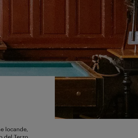
he locande,
o del Terzo