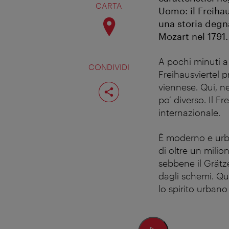
CARTA
Uomo: il Freihau
una storia degna
Mozart nel 1791.
A pochi minuti a 
CONDIVIDI
Freihausviertel pr
Condividi
viennese. Qui, ne
pagina
po’ diverso. Il F
internazionale.
È moderno e urba
di oltre un milio
sebbene il Grätze
dagli schemi. Qu
lo spirito urbano 