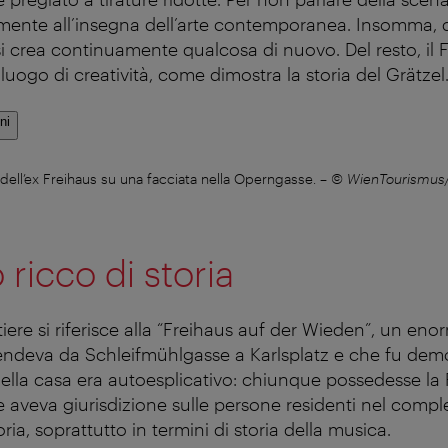
mente all’insegna dell’arte contemporanea. Insomma, 
i crea continuamente qualcosa di nuovo. Del resto, il F
uogo di creatività, come dimostra la storia del Grätzel
ni
 dell’ex Freihaus su una facciata nella Operngasse.
–
© WienTourismus/
 ricco di storia
tiere si riferisce alla “Freihaus auf der Wieden”, un en
stendeva da Schleifmühlgasse a Karlsplatz e che fu demo
della casa era autoesplicativo: chiunque possedesse la 
 aveva giurisdizione sulle persone residenti nel comple
ria, soprattutto in termini di storia della musica.