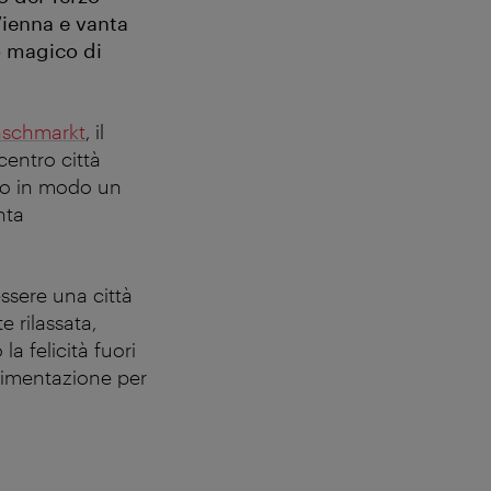
Vienna e vanta
to magico di
schmarkt
, il
 centro città
mpo in modo un
nta
ssere una città
e rilassata,
a felicità fuori
erimentazione per