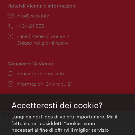
Hotel di Vienna e informazioni
Email:
info@wien.info
Telefono:
+43-1-24 555
Orari
Lunedì-Venerdì ore 9–17
di
Chiuso nei giorni festivi
apertura:
Concierge IA Vienna
Ort:
concierge.vienna.info
Öffnungszeiten:
Informazioni 24 ore su 24
Accetteresti dei cookie?
Lungi da noi l’idea di volerti importunare. Ma il
fatto è che i cosiddetti “cookie” sono
Contatti
necessari al fine di offrirvi il miglior servizio
Colophon