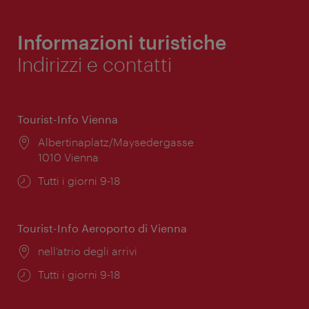
Informazioni turistiche
Indirizzi e contatti
Tourist-Info Vienna
Posizione:
Albertinaplatz/Maysedergasse
1010 Vienna
Orari
Tutti i giorni 9-18
di
apertura:
Tourist-Info Aeroporto di Vienna
Posizione:
nell’atrio degli arrivi
Orari
Tutti i giorni 9-18
di
apertura: