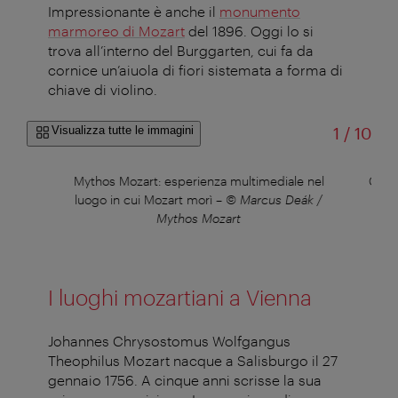
Impressionante è anche il
monumento
marmoreo di Mozart
del 1896. Oggi lo si
trova all’interno del Burggarten, cui fa da
cornice un’aiuola di fiori sistemata a forma di
chiave di violino.
di
Visualizza tutte le immagini
1
/
10
–
©
Mythos Mozart: esperienza multimediale nel
Casa
luogo in cui Mozart morì
–
© Marcus Deák /
Mythos Mozart
I luoghi mozartiani a Vienna
Johannes Chrysostomus Wolfgangus
Theophilus Mozart nacque a Salisburgo il 27
gennaio 1756. A cinque anni scrisse la sua