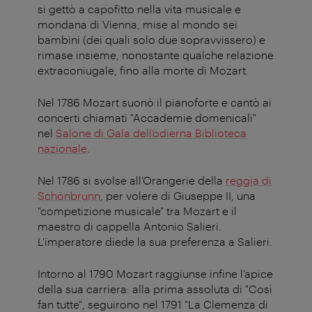
si gettò a capofitto nella vita musicale e
mondana di Vienna, mise al mondo sei
bambini (dei quali solo due sopravvissero) e
rimase insieme, nonostante qualche relazione
extraconiugale, fino alla morte di Mozart.
Nel 1786 Mozart suonò il pianoforte e cantò ai
concerti chiamati "Accademie domenicali"
nel
Salone di Gala dell’odierna Biblioteca
nazionale
.
Nel 1786 si svolse all’Orangerie della
reggia di
Schönbrunn
, per volere di Giuseppe II, una
"competizione musicale" tra Mozart e il
maestro di cappella Antonio Salieri.
L’imperatore diede la sua preferenza a Salieri.
Intorno al 1790 Mozart raggiunse infine l’apice
della sua carriera: alla prima assoluta di "Così
fan tutte", seguirono nel 1791 "La Clemenza di