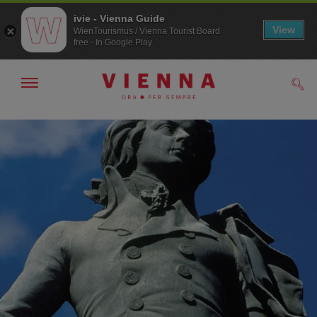
ivie - Vienna Guide
View
WienTourismus / Vienna Tourist Board
free - In Google Play
Mostra/nascondi
Cerc
navigazione
Alla
Al
navigazione
contenuto