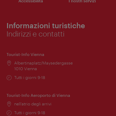
Accessibilità
I nostri servizi
Informazioni turistiche
Indirizzi e contatti
Tourist-Info Vienna
Posizione:
Albertinaplatz/Maysedergasse
1010 Vienna
Orari
Tutti i giorni 9-18
di
apertura:
Tourist-Info Aeroporto di Vienna
Posizione:
nell’atrio degli arrivi
Orari
Tutti i giorni 9-18