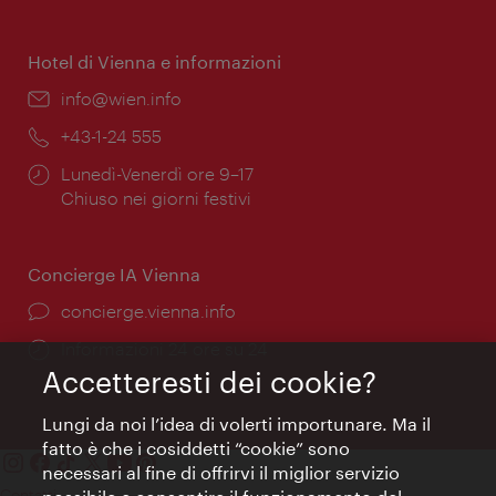
di
apertura:
Hotel di Vienna e informazioni
Email:
info@wien.info
Telefono:
+43-1-24 555
Orari
Lunedì-Venerdì ore 9–17
di
Chiuso nei giorni festivi
apertura:
Concierge IA Vienna
Ort:
concierge.vienna.info
Öffnungszeiten:
Informazioni 24 ore su 24
Accetteresti dei cookie?
Lungi da noi l’idea di volerti importunare. Ma il
fatto è che i cosiddetti “cookie” sono
necessari al fine di offrirvi il miglior servizio
Contatti