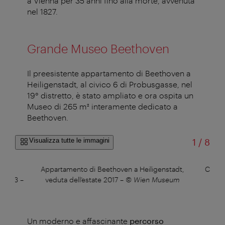
a Vienna per 35 anni fino alla morte, avvenuta
nel 1827.
Grande Museo Beethoven
Il preesistente appartamento di Beethoven a
Heiligenstadt, al civico 6 di Probusgasse, nel
19° distretto, è stato ampliato e ora ospita un
Museo di 265 m² interamente dedicato a
Beethoven.
di
Visualizza tutte le immagini
1
/
8
a
Appartamento di Beethoven a Heiligenstadt,
Chiave
, 1843
–
veduta dell’estate 2017
–
© Wien Museum
Un moderno e affascinante
percorso