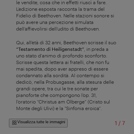
le vendite, cosa che in effetti riuscì a fare.
L’edizione esposta racconta la trama del
Fidelio di Beethoven. Nelle stazioni sonore si
può avere una percezione simulata
dell’affievolirsi dell’udito di Beethoven.
Qui, all’età di 32 anni, Beethoven scrisse il suo
“Testamento di Heiligenstadt”
, in preda a
uno stato d'animo di profondo sconforto.
Scrisse questa lettera ai fratelli, che non fu
mai spedita, dopo aver appreso di essere
condannato alla sordità. Al contempo si
dedicò, nella Probusgasse, alla stesura delle
grandi opere, tra cui le tre sonate per
pianoforte che compongono l’op. 31,
l'oratorio “Christus am Ölberge” (Cristo sul
Monte degli Ulivi) e la "Sinfonia eroica”.
di
Visualizza tutte le immagini
1
/
7