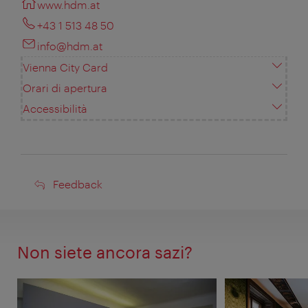
www.hdm.at
+43 1 513 48 50
info@hdm.at
Vienna City Card
Orari di apertura
Accessibilità
Feedback
Feedback
Non siete ancora sazi?