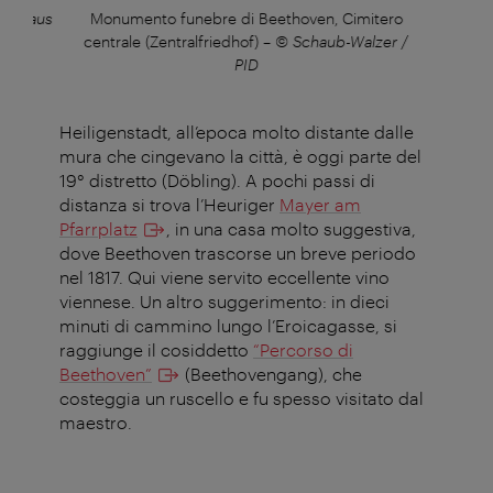
Hurnaus
Monumento funebre di Beethoven, Cimitero
Heur
centrale (Zentralfriedhof)
–
© Schaub-Walzer /
PID
Heiligenstadt, all’epoca molto distante dalle
mura che cingevano la città, è oggi parte del
19° distretto (Döbling). A pochi passi di
distanza si trova l’Heuriger
Mayer am
Pfarrplatz
, in una casa molto suggestiva,
dove Beethoven trascorse un breve periodo
nel 1817. Qui viene servito eccellente vino
viennese. Un altro suggerimento: in dieci
minuti di cammino lungo l’Eroicagasse, si
raggiunge il cosiddetto
“Percorso di
Beethoven”
(Beethovengang), che
costeggia un ruscello e fu spesso visitato dal
maestro.