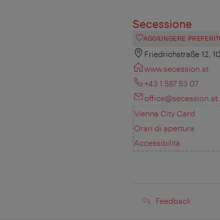
Secessione
AGGIUNGERE PREFERIT
Friedrichstraße 12, 
www.secession.at
+43 1 587 53 07
office@secession.at
Vienna City Card
Orari di apertura
Accessibilità
Feedback
Feedback