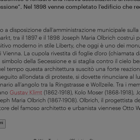
ssione”. Nel 1898 venne completato l’edificio che re
o a disposizione dall’amministrazione municipale sulla
rkt, tra il 1897 e il 1898 Joseph Maria Olbrich costruì p
sitivo moderno in stile Liberty, che oggi è uno dei mo
i Vienna. La cupola rivestita di foglie d'oro (chiamata da
l simbolo della Secessione e si staglia contro il cielo ben
el tempo questa architettura suscitò una forte reazion
eguito all’ondata di proteste, si dovette rinunciare al l
nario all’angolo tra la Ringstrasse e Wollzeile. Tra i mem
rano
Gustav Klimt
(1862-1918), Kolo Moser (1868-1918), 
eph Maria Olbrich (1867-1908). Olbrich, il progettista d
tore del famoso architetto e urbanista viennese Otto 
ni