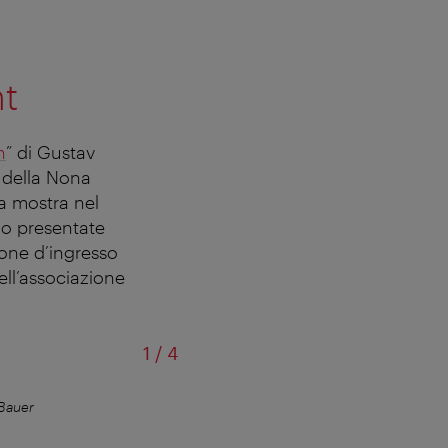
mt
n
” di Gustav
a della Nona
a mostra nel
no presentate
tone d’ingresso
ell’associazione
di
1
/
4
Bauer
Gustav Klimt,