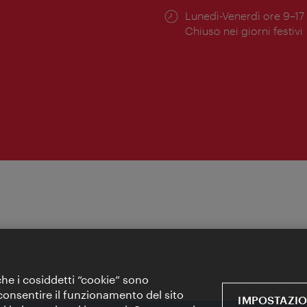
Orari
Lunedì-Venerdì ore 9–17
ura:
di
Chiuso nei giorni festivi
apertura:
 che i cosiddetti “cookie” sono
 e consentire il funzionamento del sito
IMPOSTAZIO