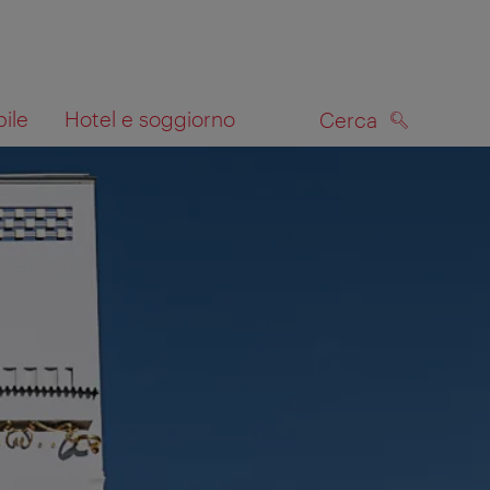
bile
Hotel e soggiorno
Cerca
CERCA
lla mappa