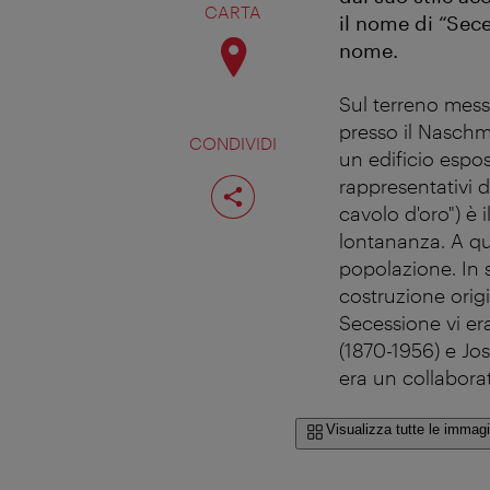
CARTA
il nome di “Sece
nome.
Sul terreno mess
presso il Naschma
CONDIVIDI
un edificio espo
Condividi
rappresentativi d
pagina
cavolo d'oro") è i
lontananza. A qu
popolazione. In s
costruzione origi
Secessione vi e
(1870-1956) e Jos
era un collabora
Visualizza tutte le immagi