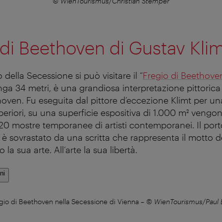
© WienTourismus/Christian Stemper
o di Beethoven di Gustav Kli
 della Secessione si può visitare il “
Fregio di Beethove
unga 34 metri, è una grandiosa interpretazione pittoric
hoven. Fu eseguita dal pittore d’eccezione Klimt per un
uperiori, su una superficie espositiva di 1.000 m² vengo
20 mostre temporanee di artisti contemporanei. Il por
 è sovrastato da una scritta che rappresenta il motto d
o la sua arte. All’arte la sua libertà.
ni
egio di Beethoven nella Secessione di Vienna
–
© WienTourismus/Paul 