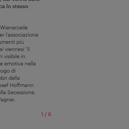
ca lo stesso
 Wienerzeile
er l’associazione
numenti più
i viennesi "il
 visibile in
e emotiva nella
uogo di
bri della
Josef Hoffmann
ella Secessione,
Wagner.
di
1
/
6