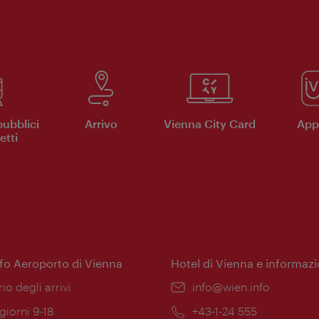
pubblici
Arrivo
Vienna City Card
App 
etti
nfo Aeroporto di Vienna
Hotel di Vienna e informazi
ione:
rio degli arrivi
Email:
info@wien.info
 giorni 9-18
Telefono:
+43-1-24 555