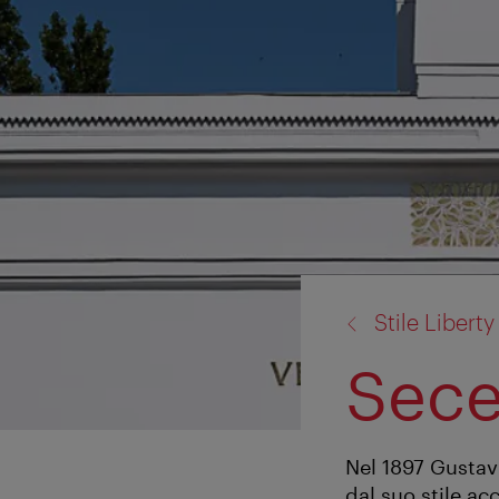
torna
Stile Liberty
a:
Sece
Nel 1897 Gustav 
dal suo stile a