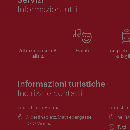
Informazioni utili
Attrazioni dalla A
Eventi
Trasporti 
alla Z
& bigli
Informazioni turistiche
Indirizzi e contatti
Tourist-Info Vienna
Tourist-I
Posizione:
Albertinaplatz/Maysedergasse
Posiz
nell’at
1010 Vienna
Orari
Tutti i