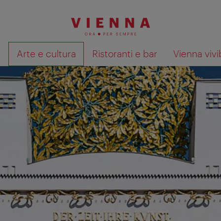
à
Arte e cultura
Ristoranti e bar
Vienna vivi
Mostra i risultati della ricerca su