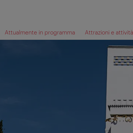
Alla
Al
Cosa
Attualmente in programma
Attrazioni e attivit
navigazione
contenuto
cerchi?