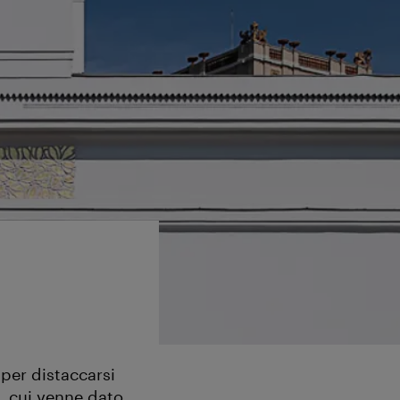
 per distaccarsi
, cui venne dato