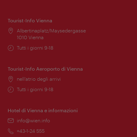
Tourist-Info Vienna
Posizione:
Albertinaplatz/Maysedergasse
1010 Vienna
Orari
Tutti i giorni 9-18
di
apertura:
Tourist-Info Aeroporto di Vienna
Posizione:
nell’atrio degli arrivi
Orari
Tutti i giorni 9-18
di
apertura:
Hotel di Vienna e informazioni
Email:
info@wien.info
Telefono:
+43-1-24 555