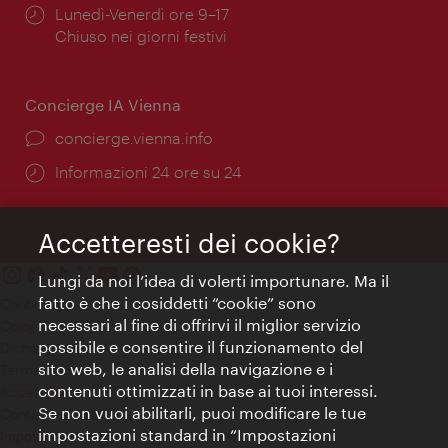
Orari
Lunedì-Venerdì ore 9–17
di
Chiuso nei giorni festivi
apertura:
Concierge IA Vienna
Ort:
concierge.vienna.info
Öffnungszeiten:
Informazioni 24 ore su 24
Accetteresti dei cookie?
Lungi da noi l’idea di volerti importunare. Ma il
fatto è che i cosiddetti “cookie” sono
Contatti
necessari al fine di offrirvi il miglior servizio
Colophon
possibile e consentire il funzionamento del
Dichiarazione sulla protezione dei dati
sito web, le analisi della navigazione e i
Terms of Use
contenuti ottimizzati in base ai tuoi interessi.
Accessibilità
Se non vuoi abilitarli, puoi modificare le tue
Contatto stampa
impostazioni standard in “Impostazioni
Impostazioni cookie