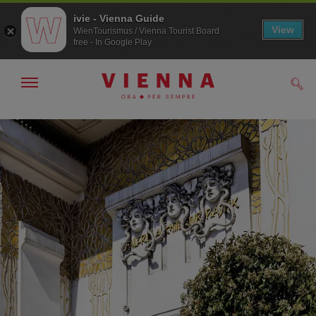
ivie - Vienna Guide
View
WienTourismus / Vienna Tourist Board
free - In Google Play
Mostra/nascondi
Cerc
navigazione
Alla
Al
navigazione
contenuto