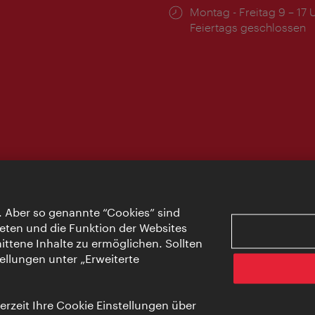
Öffnungszeiten:
Montag - Freitag 9 – 17 
Feiertags geschlossen
. Aber so genannte “Cookies” sind
eten und die Funktion der Websites
ttene Inhalte zu ermöglichen. Sollten
ellungen unter „Erweiterte
rzeit Ihre Cookie Einstellungen über