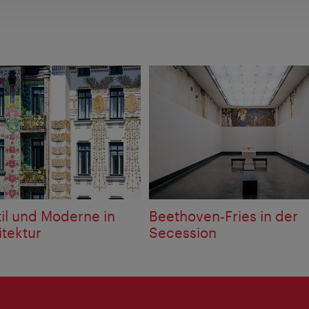
il und Moderne in
Beethoven-Fries in der
itektur
Secession