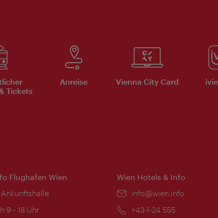
tlicher
Anreise
Vienna City Card
ivi
& Tickets
nfo Flughafen Wien
Wien Hotels & Info
 Ankunftshalle
Email:
info@wien.info
ngszeiten:
h 9 - 18 Uhr
Telefon:
+43-1-24 555