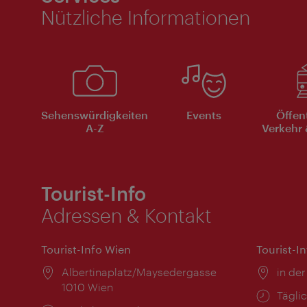
Nützliche Informationen
Sehenswürdigkeiten
Events
Öffen
A-Z
Verkehr 
Tourist-Info
Adressen & Kontakt
Tourist-Info Wien
Tourist-I
Ort:
Albertinaplatz/Maysedergasse
Ort:
in der
1010 Wien
Öffnu
Täglic