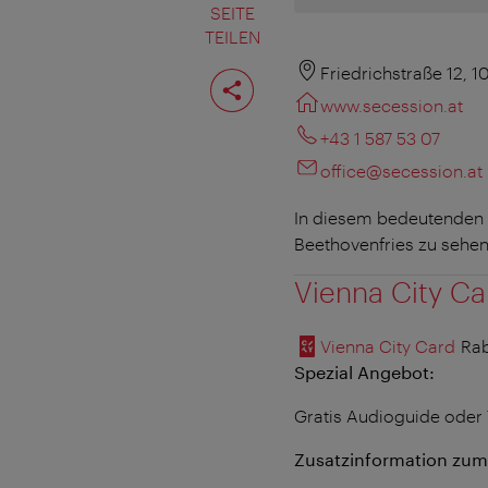
SEITE
TEILEN
Seite
Friedrichstraße 12, 
teilen
www.secession.at
+43 1 587 53 07
office@secession.at
In diesem bedeutenden 
Beethovenfries zu sehen
Vienna City Ca
Vienna City Card
Rab
Spezial Angebot:
Gratis Audioguide oder
Zusatzinformation zum