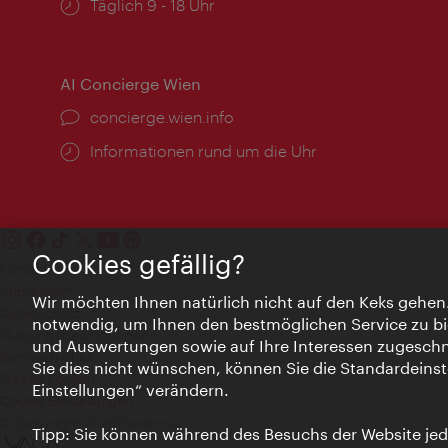
Öffnungszeiten:
Täglich 9 - 18 Uhr
AI Concierge Wien
Ort:
concierge.wien.info
Öffnungszeiten:
Informationen rund um die Uhr
Cookies gefällig?
Kontakt
Impressum
Wir möchten Ihnen natürlich nicht auf den Keks gehen
Datenschutz
notwendig, um Ihnen den bestmöglichen Service zu bi
Nutzungsbedingungen
und Auswertungen sowie auf Ihre Interessen zugeschni
Barrierefreiheit
Sie dies nicht wünschen, können Sie die Standardeinst
Presse-Kontakt
Einstellungen“ verändern.
Cookie Einstellungen
© Copyright WienTourismus
Tipp: Sie können während des Besuchs der Website jede