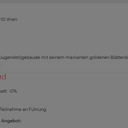
1010 Wien
Jugendstilgebäude mit seinem markanten goldenen Blätterda
.
rd
att
: -0%
 Teilnahme an Führung
 Angebot: