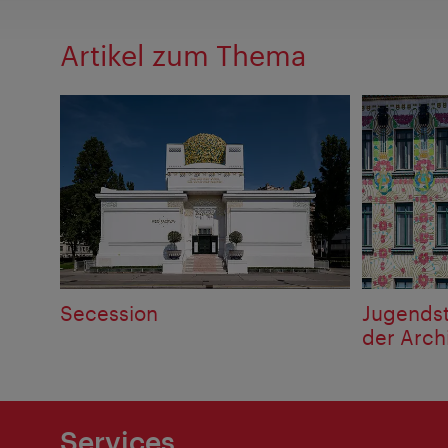
Artikel zum Thema
Secession
Jugendst
der Arch
Services