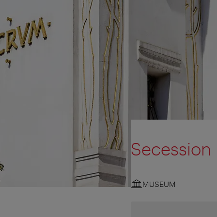
Secession
MUSEUM