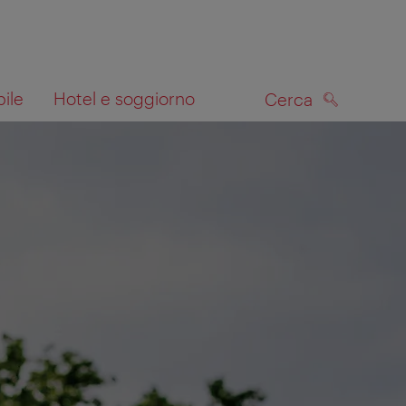
bile
Hotel e soggiorno
Cerca
CERCA
lla mappa