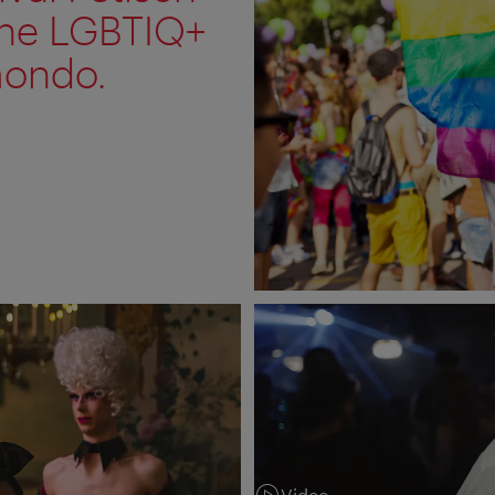
one LGBTIQ+
 mondo.
Video