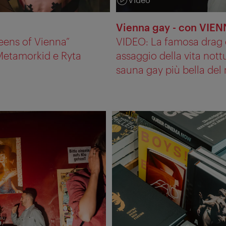
Categoria:
Vienna gay - con VI
eens of Vienna”
VIDEO: La famosa drag 
 Metamorkid e Ryta
assaggio della vita nott
sauna gay più bella de