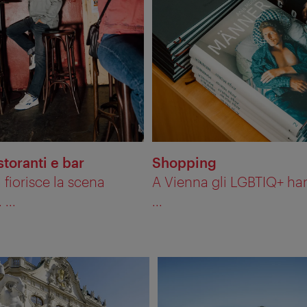
storanti e bar
Shopping
 fiorisce la scena
A Vienna gli LGBTIQ+ h
...
...