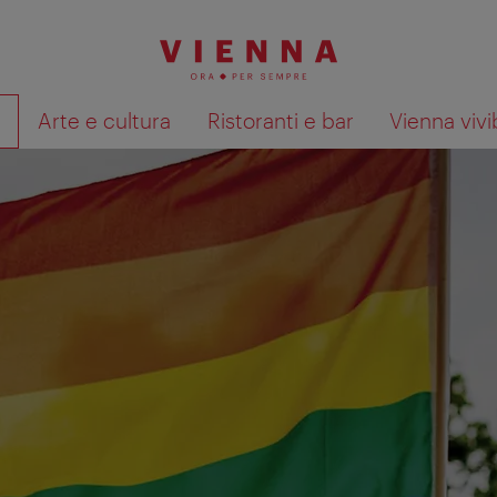
à
Arte e cultura
Ristoranti e bar
Vienna vivi
Mostra i risultati della ricerca su