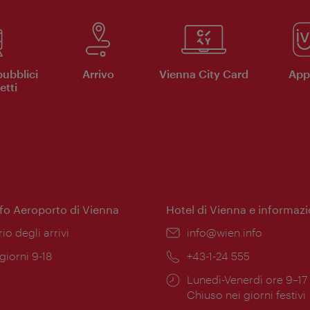
pubblici
Arrivo
Vienna City Card
App 
etti
nfo Aeroporto di Vienna
Hotel di Vienna e informazi
ione:
rio degli arrivi
Email:
info@wien.info
 giorni 9-18
Telefono:
+43-1-24 555
Orari
Lunedì-Venerdì ore 9–17
ura:
di
Chiuso nei giorni festivi
apertura: