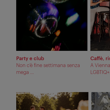
Party e club
Caffè, ri
Non c’è fine settimana senza
A Vienna
mega ...
LGBTIQ+. 