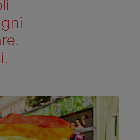
li
ogni
re.
ì.