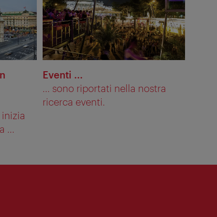
in
Eventi ...
... sono riportati nella nostra
ricerca eventi.
inizia
 ...