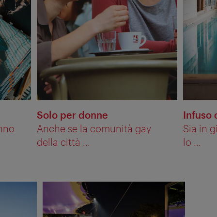
Solo per donne
Infuso 
anno
Anche se la comunità gay
Sia in 
della città ...
lo ...