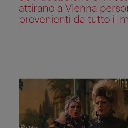
attirano a Vienna pers
provenienti da tutto il
Video