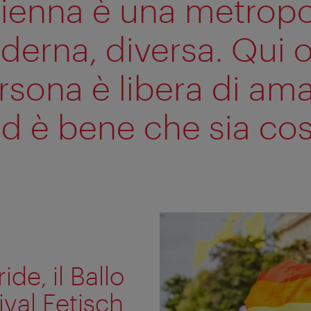
ienna è una metropo
erna, diversa. Qui 
rsona è libera di ama
d è bene che sia cos
de, il Ballo
ival Fetisch