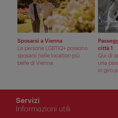
Sposarsi a Vienna
Passegg
Le persone LGBTIQ+ possono
città 1
sposarsi nelle location più
Qui di s
belle di Vienna.
una pas
in giro pe
Servizi
Informazioni utili