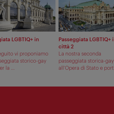
iata LGBTIQ+ in
Passeggiata LGBTIQ+ 
città 2
eguito vi proponiamo
La nostra seconda
seggiata storico-gay
passeggiata storica-gay 
r la ...
all'Opera di Stato e porta