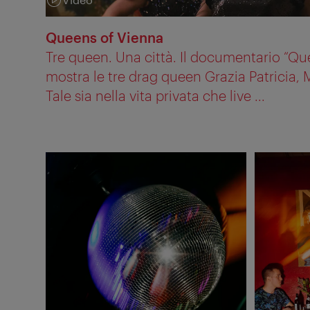
Categoria:
Queens of Vienna
Tre queen. Una città. Il documentario “Qu
mostra le tre drag queen Grazia Patricia,
Tale sia nella vita privata che live ...