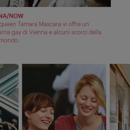
ENNA/NOW
queen Tamara Mascara vi offre un
urna gay di Vienna e alcuni scorci della
l mondo.