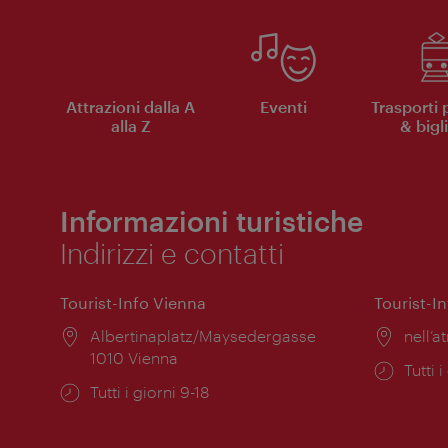
Attrazioni dalla A
Eventi
Trasporti 
alla Z
& bigli
Informazioni turistiche
Indirizzi e contatti
Tourist-Info Vienna
Tourist-I
Posizione:
Albertinaplatz/Maysedergasse
Posiz
nell’at
1010 Vienna
Orari
Tutti i
Orari
Tutti i giorni 9-18
di
di
apert
apertura: