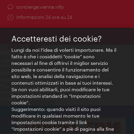
Ort:
concierge.vienna.info
Öffnungszeiten:
Informazioni 24 ore su 24
Accetteresti dei cookie?
Lungi da noi l’idea di volerti importunare. Ma il
fatto è che i cosiddetti “cookie” sono
Contatti
necessari al fine di offrirvi il miglior servizio
Colophon
possibile e consentire il funzionamento del
Dichiarazione sulla protezione dei dati
sito web, le analisi della navigazione e i
Terms of Use
contenuti ottimizzati in base ai tuoi interessi.
Accessibilità
Se non vuoi abilitarli, puoi modificare le tue
Contatto stampa
impostazioni standard in “Impostazioni
Impostazioni cookie
cookie”.
© Copyright WienTourismus
Suggerimento: quando visiti il sito puoi
modificare in qualsiasi momento le tue
impostazioni cookie tramite il link
“Impostazioni cookie” a piè di pagina alla fine