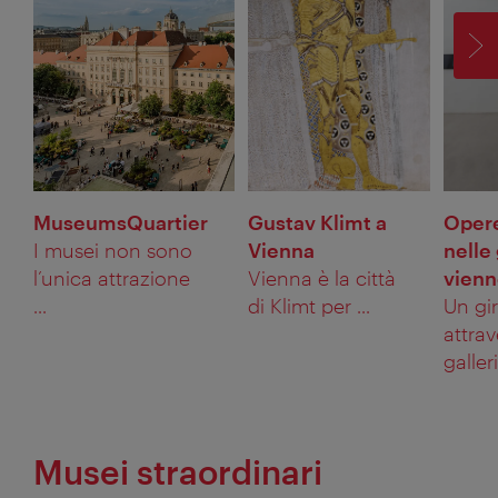
AV
MuseumsQuartier
Gustav Klimt a
Opere
I musei non sono
Vienna
nelle 
l’unica attrazione
Vienna è la città
vienn
...
di Klimt per ...
Un gi
attrav
galleri
Musei straordinari