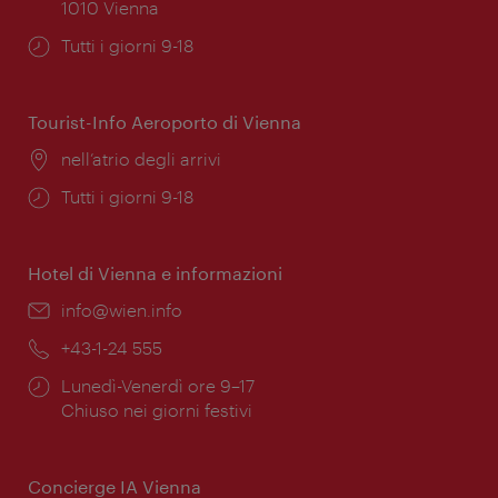
1010 Vienna
Orari
Tutti i giorni 9-18
di
apertura:
Tourist-Info Aeroporto di Vienna
Posizione:
nell’atrio degli arrivi
Orari
Tutti i giorni 9-18
di
apertura:
Hotel di Vienna e informazioni
Email:
info@wien.info
Telefono:
+43-1-24 555
Orari
Lunedì-Venerdì ore 9–17
di
Chiuso nei giorni festivi
apertura:
Concierge IA Vienna