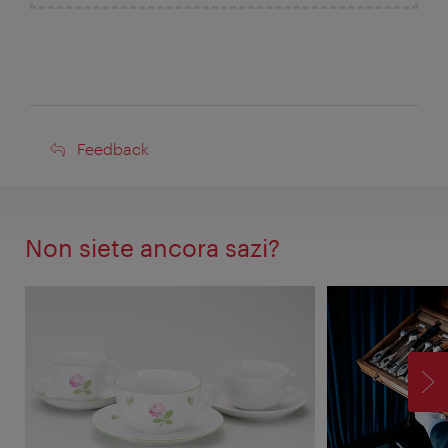
Feedback
Feedback
Non siete ancora sazi?
AV