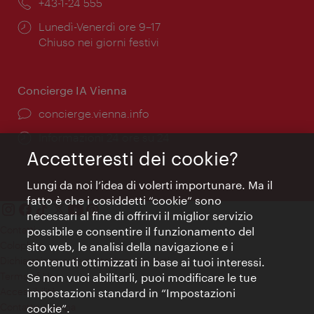
Telefono:
+43-1-24 555
Orari
Lunedì-Venerdì ore 9–17
di
Chiuso nei giorni festivi
apertura:
Concierge IA Vienna
Ort:
concierge.vienna.info
Öffnungszeiten:
Informazioni 24 ore su 24
Accetteresti dei cookie?
Lungi da noi l’idea di volerti importunare. Ma il
fatto è che i cosiddetti “cookie” sono
necessari al fine di offrirvi il miglior servizio
Contatti
possibile e consentire il funzionamento del
Colophon
sito web, le analisi della navigazione e i
Dichiarazione sulla protezione dei dati
contenuti ottimizzati in base ai tuoi interessi.
Terms of Use
Se non vuoi abilitarli, puoi modificare le tue
Accessibilità
impostazioni standard in “Impostazioni
Contatto stampa
cookie”.