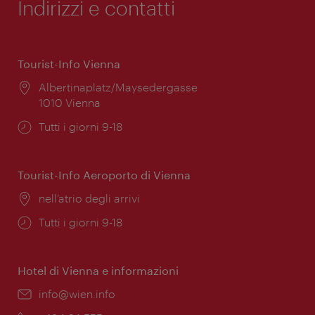
Indirizzi e contatti
Tourist-Info Vienna
Posizione:
Albertinaplatz/Maysedergasse
1010 Vienna
Orari
Tutti i giorni 9-18
di
apertura:
Tourist-Info Aeroporto di Vienna
Posizione:
nell’atrio degli arrivi
Orari
Tutti i giorni 9-18
di
apertura:
Hotel di Vienna e informazioni
Email:
info@wien.info