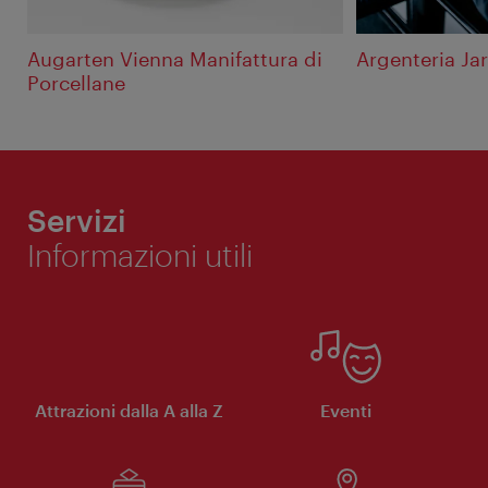
Augarten Vienna Manifattura di
Argenteria Ja
Porcellane
Servizi
Informazioni utili
Attrazioni dalla A alla Z
Eventi