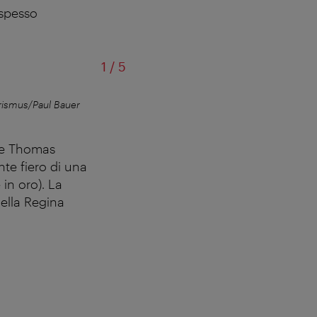
 spesso
di
1
/
5
ismus/Paul Bauer
La storica officina 
me Thomas
te fiero di una
 in oro). La
della Regina