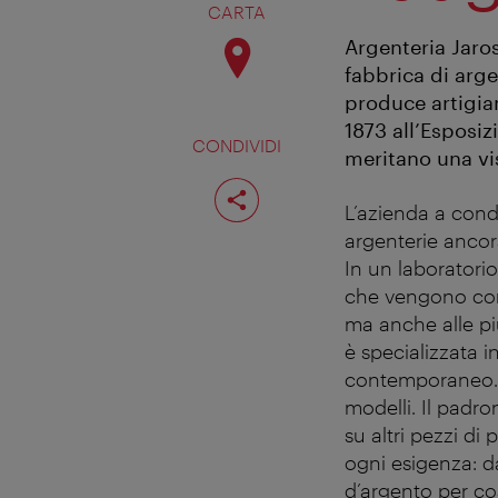
CARTA
Argenteria Jaro
fabbrica di arge
produce artigian
1873 all’Esposizi
CONDIVIDI
meritano una vis
Condividi
pagina
L’azienda a cond
argenterie ancor
In un laboratorio
che vengono cons
ma anche alle più
è specializzata 
contemporaneo. 
modelli. Il padr
su altri pezzi di 
ogni esigenza: d
d’argento per co