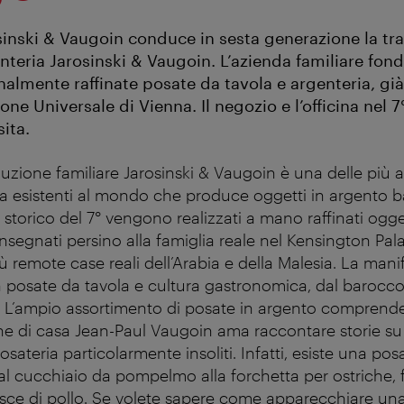
sinski & Vaugoin conduce in sesta generazione la tra
nteria Jarosinski & Vaugoin. L’azienda familiare fon
almente raffinate posate da tavola e argenteria, gi
one Universale di Vienna. Il negozio e l’officina nel 7
ita.
uzione familiare Jarosinski & Vaugoin è una delle più 
a esistenti al mondo che produce oggetti in argento 
 storico del 7° vengono realizzati a mano raffinati ogge
egnati persino alla famiglia reale nel Kensington Pal
 remote case reali dell’Arabia e della Malesia. La mani
in posate da tavola e cultura gastronomica, dal barocco
L’ampio assortimento di posate in argento comprende
one di casa Jean-Paul Vaugoin ama raccontare storie su 
posateria particolarmente insoliti. Infatti, esiste una po
al cucchiaio da pompelmo alla forchetta per ostriche, 
sce di pollo. Se volete sapere come apparecchiare un