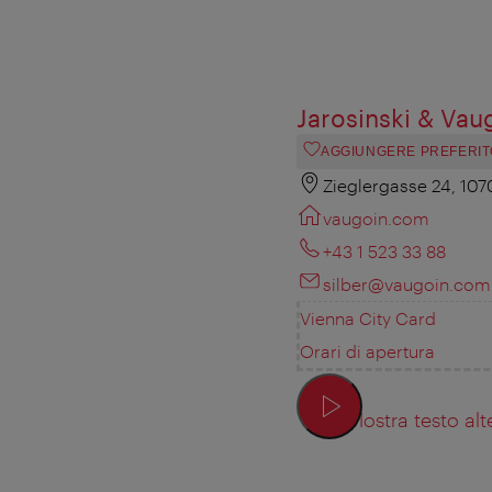
Jarosinski & Vau
AGGIUNGERE PREFERIT
Zieglergasse 24, 10
vaugoin.com
+43 1 523 33 88
silber@vaugoin.com
Vienna City Card
Orari di apertura
Mostra testo alt