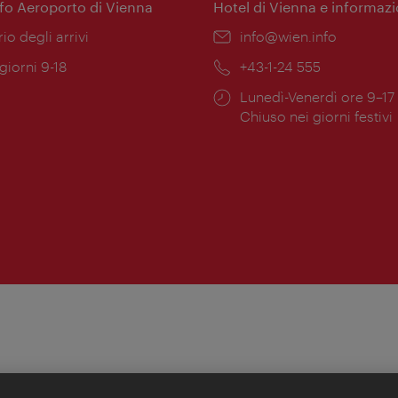
nfo Aeroporto di Vienna
Hotel di Vienna e informazi
ione:
rio degli arrivi
Email:
info@wien.info
 giorni 9-18
Telefono:
+43-1-24 555
Orari
Lunedì-Venerdì ore 9–17
ura:
di
Chiuso nei giorni festivi
apertura: