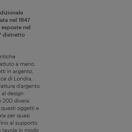
dizionale
data nel 1847
à esposte nel
° distretto
antiche
battuto a mano.
tti in argento,
ace di Londra,
fattura d’argento
 al design
 200 diversi
questi oggetti e
sata per quasi
fino al supporto
a tavola in modo