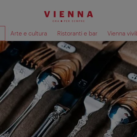
à
Arte e cultura
Ristoranti e bar
Vienna vivi
Mostra i risultati della ricerca su