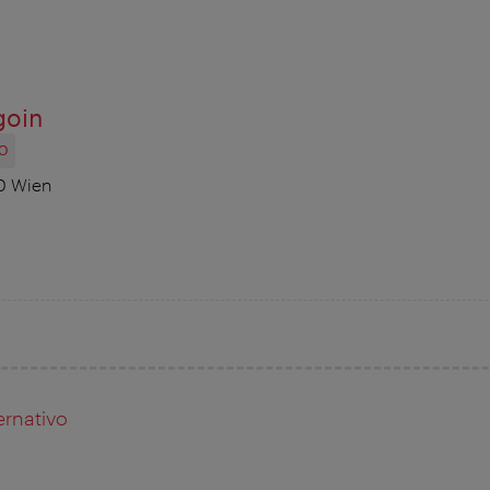
goin
O
70 Wien
ernativo