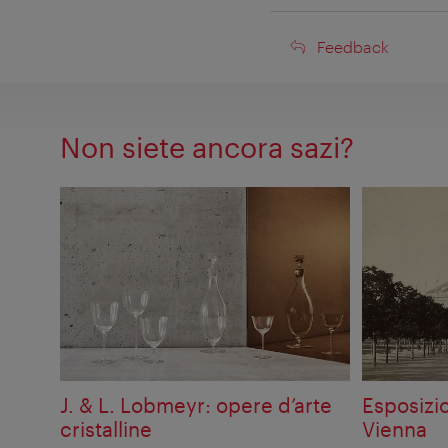
Feedback
Feedback
Non siete ancora sazi?
J. & L. Lobmeyr: opere d’arte
Esposizi
cristalline
Vienna