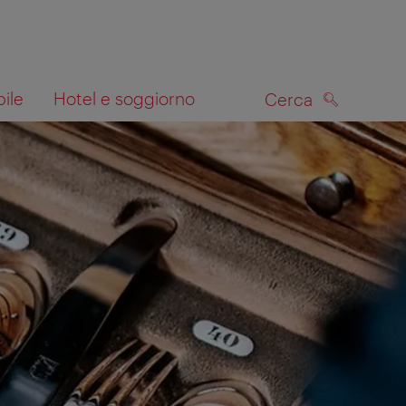
bile
Hotel e soggiorno
Cerca
CERCA
lla mappa