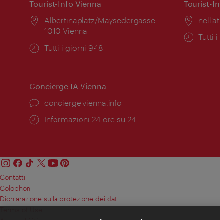
Tourist-Info Vienna
Tourist-I
Posizione:
Albertinaplatz/Maysedergasse
Posiz
nell’at
1010 Vienna
Orari
Tutti i
Orari
Tutti i giorni 9-18
di
di
apert
apertura:
Concierge IA Vienna
Ort:
concierge.vienna.info
Öffnungszeiten:
Informazioni 24 ore su 24
Contatti
Colophon
Dichiarazione sulla protezione dei dati
Terms of Use