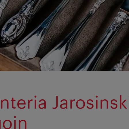
nteria Jarosinsk
oin