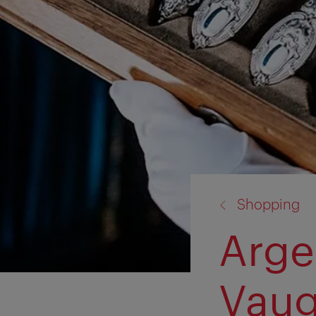
torna
Shopping
a:
Arge
Vaug