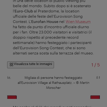
in una delle location di public viewing più
belle del mondo. Subito dopo si è scatenato
l'
Euro-Club
al Praterdome, la location
ufficiale delle feste dell'Eurovision Song
Contest. L'
Eurofan House
nel
Wien Museum
ha fatto da punto d'incontro ufficiale diurno
per i fan. Oltre 23.000 visitatori e visitatrici (il
doppio rispetto al precedente record
settimanale) hanno festeggiato i partecipanti
dell'Eurovision Song Contest, che si sono
alternati senza sosta sulla terrazza del museo.
di
Visualizza tutte le immagini
1
/
5
hmarkt.
Migliaia di persone hanno festeggiato
Il Prat
er
all'Eurovision Village al Rathausplatz.
–
© Martin
Morscher