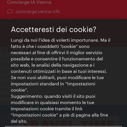
Concierge IA Vienna
Ort:
concierge.vienna.info
Öffnungszeiten:
Informazioni 24 ore su 24
Accetteresti dei cookie?
Lungi da noi l’idea di volerti importunare. Ma il
fatto è che i cosiddetti “cookie” sono
necessari al fine di offrirvi il miglior servizio
Contatti
possibile e consentire il funzionamento del
Colophon
sito web, le analisi della navigazione e i
Dichiarazione sulla protezione dei dati
contenuti ottimizzati in base ai tuoi interessi.
Terms of Use
Se non vuoi abilitarli, puoi modificare le tue
Accessibilità
impostazioni standard in “Impostazioni
Contatto stampa
cookie”.
Suggerimento: quando visiti il sito puoi
Impostazioni cookie
© Copyright WienTourismus
modificare in qualsiasi momento le tue
impostazioni cookie tramite il link
“Impostazioni cookie” a piè di pagina alla fine
del sito.