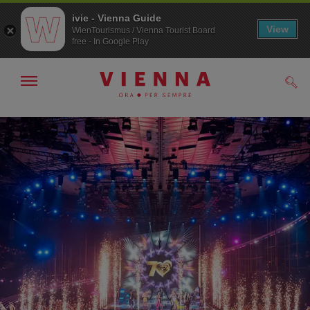
ivie - Vienna Guide
View
WienTourismus / Vienna Tourist Board
free - In Google Play
Mostra/nascondi
Cerc
navigazione
Alla
Al
navigazione
contenuto