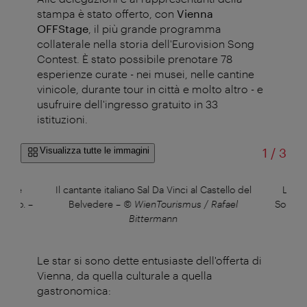
stampa è stato offerto, con
Vienna
OFFStage
, il più grande programma
collaterale nella storia dell'Eurovision Song
Contest. È stato possibile prenotare 78
esperienze curate - nei musei, nelle cantine
vinicole, durante tour in città e molto altro - e
usufruire dell'ingresso gratuito in 33
istituzioni.
di
Visualizza tutte le immagini
1
/
3
tante
Il cantante italiano Sal Da Vinci al Castello del
Lion 
retto.
–
Belvedere
–
© WienTourismus / Rafael
Song Co
h
Bittermann
Le star si sono dette entusiaste dell'offerta di
Vienna, da quella culturale a quella
gastronomica: