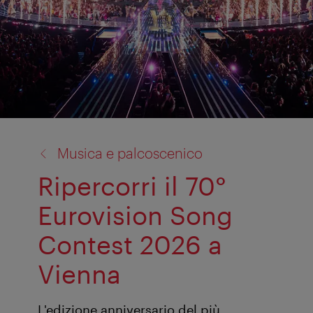
torna
Musica e palcoscenico
a:
Ripercorri il 70°
Eurovision Song
Contest 2026 a
Vienna
L'edizione anniversario del più