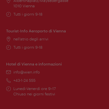
Posizione:
Albertinaplatz/Maysedergasse
1010 Vienna
Orari
Tutti i giorni 9-18
di
apertura:
Tourist-Info Aeroporto di Vienna
Posizione:
nell’atrio degli arrivi
Orari
Tutti i giorni 9-18
di
apertura:
Hotel di Vienna e informazioni
Email:
info@wien.info
Telefono:
+43-1-24 555
Orari
Lunedì-Venerdì ore 9–17
di
Chiuso nei giorni festivi
apertura: