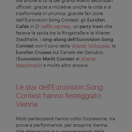
Ma anche al di là dei grandi eventi secondari
ufficiali, grazie a iniziative uniche la città si è
trasformata in un'unica, grande fan zone
dell'Eurovision Song Contest: gli
Eurofan
Cafés
in 21
caffè viennesi
, un
party tram
che
faceva la spola tra la Ringstraße e la Wiener
Stadthalle, i
sing-along dell'Eurovision Song
Contest
con il coro della
Wiener Volksoper
, le
Eurofan Cruises
sul Canale del Danubio,
l'
Eurovision Markt Contest
al
Wiener
Naschmarkt
e molto altro ancora.
Le star dell'Eurovision Song
Contest hanno festeggiato
Vienna
Molti partecipanti hanno colto l'occasione, tra
prove e performance, per scoprire Vienna.
Alle delegazioni e ai rappresentanti della