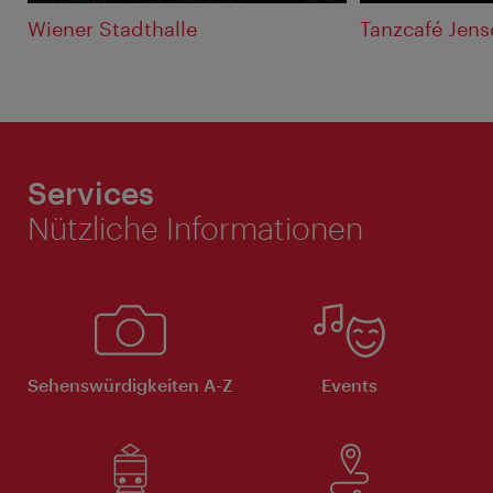
Wiener Stadthalle
Tanzcafé Jens
Services
Nützliche Informationen
Sehenswürdigkeiten A-Z
Events