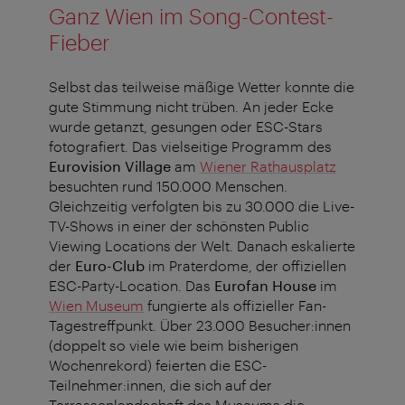
Ganz Wien im Song-Contest-
Fieber
Selbst das teilweise mäßige Wetter konnte die
gute Stimmung nicht trüben. An jeder Ecke
wurde getanzt, gesungen oder ESC-Stars
fotografiert. Das vielseitige Programm des
Eurovision Village
am
Wiener Rathausplatz
besuchten rund 150.000 Menschen.
Gleichzeitig verfolgten bis zu 30.000 die Live-
TV-Shows in einer der schönsten Public
Viewing Locations der Welt. Danach eskalierte
der
Euro-Club
im Praterdome, der offiziellen
ESC-Party-Location. Das
Eurofan House
im
Wien Museum
fungierte als offizieller Fan-
Tagestreffpunkt. Über 23.000 Besucher:innen
(doppelt so viele wie beim bisherigen
Wochenrekord) feierten die ESC-
Teilnehmer:innen, die sich auf der
Terrassenlandschaft des Museums die