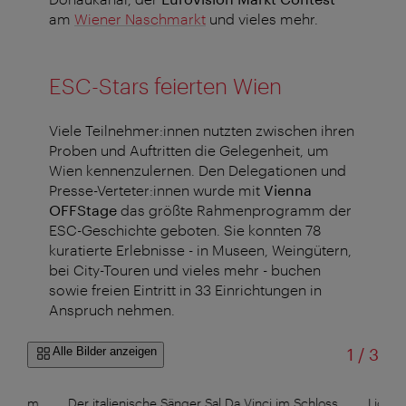
am
Wiener Naschmarkt
und vieles mehr.
ESC-Stars feierten Wien
Viele Teilnehmer:innen nutzten zwischen ihren
Proben und Auftritten die Gelegenheit, um
Wien kennenzulernen. Den Delegationen und
Presse-Verteter:innen wurde mit
Vienna
OFFStage
das größte Rahmenprogramm der
ESC-Geschichte geboten.
Sie konnten 78
kuratierte Erlebnisse - in Museen, Weingütern,
bei City-Touren und vieles mehr - buchen
sowie freien Eintritt in 33 Einrichtungen in
Anspruch nehmen.
von
Alle Bilder anzeigen
1
/
3
vara am
Der italienische Sänger Sal Da Vinci im Schloss
Lion C