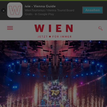
ivie - Vienna Guide
Ansehen
WienTourismus / Vienna Tourist Board
Gratis - In Google Play
Navigation
Such
anzeigen/
ausblenden
Zur
Zum
Navigation
Inhalt