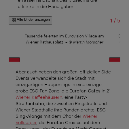
Türklinke in die Hand gaben.
von
Alle Bilder anzeigen
1
/
5
ner
Tausende feierten im Eurovision Village am
Der P
tin
Wiener Rathausplatz.
–
© Martin Morscher
Club.
Aber auch neben den großen, offiziellen Side
Events verwandelte sich die Stadt mit
einzigartigen Happenings in eine einzige,
große ESC-Fan-Zone: die
Eurofan Cafés
in 21
Wiener Kaffeehäusern
, eine
Party-
Straßenbahn
, die zwischen Ringstraße und
Wiener Stadthalle ihre Runden drehte,
ESC-
Sing-Alongs
mit dem Chor der
Wiener
Volksoper
, die
Eurofan Cruises
auf dem
Donaukanal, der
Eurovision Markt Contest