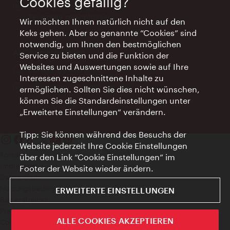
Cookies gefällig?
Öffnungszeiten:
Montag - Freitag 9 – 17 Uhr
Feiertags geschlossen
Wir möchten Ihnen natürlich nicht auf den
Keks gehen. Aber so genannte “Cookies” sind
notwendig, um Ihnen den bestmöglichen
AI Concierge Wien
Service zu bieten und die Funktion der
Websites und Auswertungen sowie auf Ihre
Ort:
concierge.wien.info
Interessen zugeschnittene Inhalte zu
Öffnungszeiten:
Informationen rund um die Uhr
ermöglichen. Sollten Sie dies nicht wünschen,
können Sie die Standardeinstellungen unter
„Erweiterte Einstellungen“ verändern.
Tipp: Sie können während des Besuchs der
Website jederzeit Ihre Cookie Einstellungen
Kontakt
über den Link “Cookie Einstellungen” im
Impressum
Footer der Website wieder ändern.
Datenschutz
Nutzungsbedingungen
ERWEITERTE EINSTELLUNGEN
Barrierefreiheit
Presse-Kontakt
ALLE COOKIES AKZEPTIEREN
Cookie Einstellungen