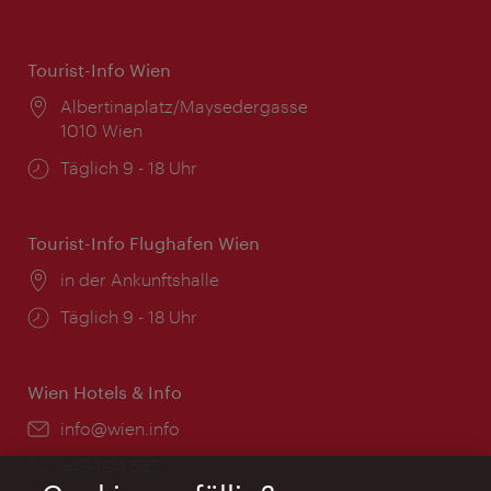
Tourist-Info Wien
Ort:
Albertinaplatz/Maysedergasse
1010 Wien
Öffnungszeiten:
Täglich 9 - 18 Uhr
Tourist-Info Flughafen Wien
Ort:
in der Ankunftshalle
Öffnungszeiten:
Täglich 9 - 18 Uhr
Wien Hotels & Info
Email:
info@wien.info
Telefon:
+43-1-24 555