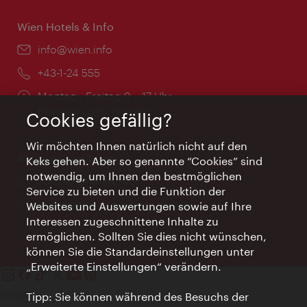
Wien Hotels & Info
Email:
info@wien.info
Telefon:
+43-1-24 555
Öffnungszeiten:
Montag - Freitag 9 – 17 Uhr
Feiertags geschlossen
Cookies gefällig?
Wir möchten Ihnen natürlich nicht auf den
AI Concierge Wien
Keks gehen. Aber so genannte “Cookies” sind
notwendig, um Ihnen den bestmöglichen
Ort:
concierge.wien.info
Service zu bieten und die Funktion der
Öffnungszeiten:
Informationen rund um die Uhr
Websites und Auswertungen sowie auf Ihre
Interessen zugeschnittene Inhalte zu
ermöglichen. Sollten Sie dies nicht wünschen,
können Sie die Standardeinstellungen unter
„Erweiterte Einstellungen“ verändern.
Kontakt
Tipp: Sie können während des Besuchs der