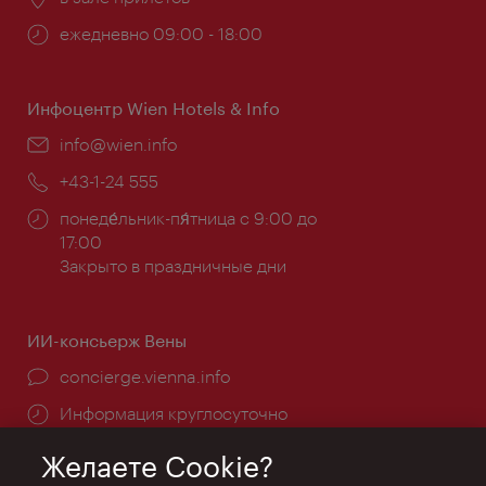
Часы
ежедневно 09:00 - 18:00
работы:
Инфоцентр Wien Hotels & Info
Эл.
info@wien.info
почта:
Телефон:
+43-1-24 555
Часы
понеде́льник-пя́тница с 9:00 до
работы:
17:00
Закрыто в праздничные дни
ИИ-консьерж Вены
concierge.vienna.info
Информация круглосуточно
Желаете Cookie?