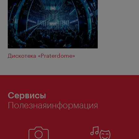
Дискотека «Praterdome»
Сервисы
Полезнаяинформация