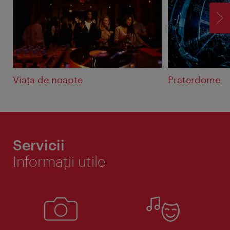
ÎN
Viaţa de noapte
Praterdome
Servicii
Informaţii utile