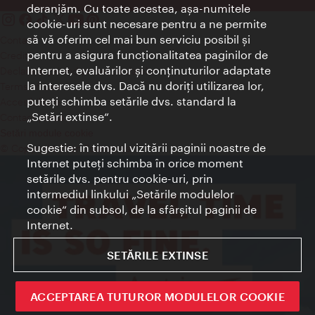
deranjăm. Cu toate acestea, aşa-numitele
cookie-uri sunt necesare pentru a ne permite
să vă oferim cel mai bun serviciu posibil şi
Contact
pentru a asigura funcţionalitatea paginilor de
Credits
Internet, evaluărilor şi conţinuturilor adaptate
Declaraţie privind protecţia datelor
la interesele dvs. Dacă nu doriţi utilizarea lor,
Terms of Use
puteţi schimba setările dvs. standard la
Accesibilitate
„Setări extinse“.
Contact presa
Setări module cookie
Sugestie: în timpul vizitării paginii noastre de
© Copyright Wien Tourismus
Internet puteţi schimba în orice moment
setările dvs. pentru cookie-uri, prin
intermediul linkului „Setările modulelor
cookie“ din subsol, de la sfârşitul paginii de
Internet.
SETĂRILE EXTINSE
ACCEPTAREA TUTUROR MODULELOR COOKIE