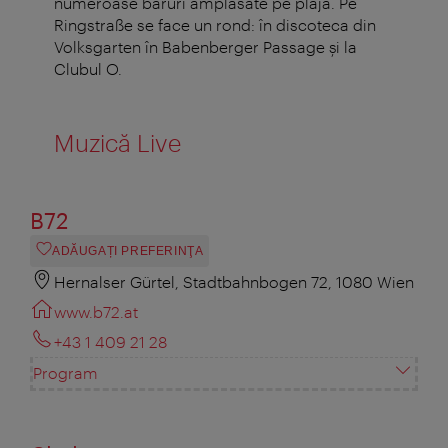
numeroase baruri amplasate pe plajă. Pe
Ringstraße se face un rond: în discoteca din
Volksgarten în Babenberger Passage şi la
Clubul O.
Muzică Live
B72
ADĂUGAȚI PREFERINŢA
Hernalser Gürtel, Stadtbahnbogen 72, 1080 Wien
www.b72.at
+43 1 409 21 28
Program