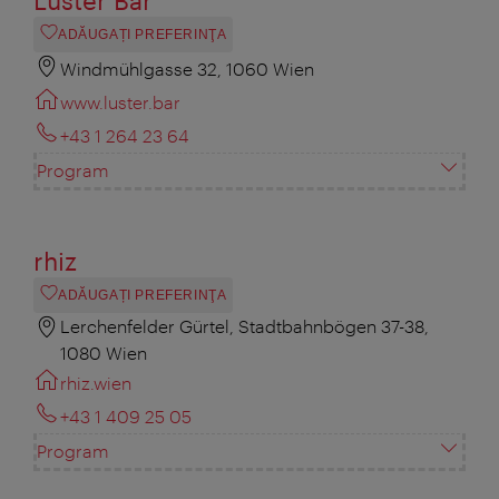
Luster Bar
ADĂUGAȚI PREFERINŢA
Windmühlgasse 32, 1060 Wien
www.luster.bar
+43 1 264 23 64
Program
rhiz
ADĂUGAȚI PREFERINŢA
Lerchenfelder Gürtel, Stadtbahnbögen 37-38,
1080 Wien
rhiz.wien
+43 1 409 25 05
Program