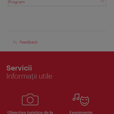
Program
Feedback
Feedback
Servicii
Informaţii utile
Obiective turistice de la
Evenimente