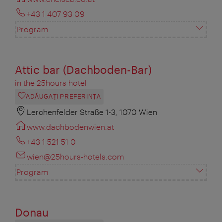
+43 1 407 93 09
Program
Attic bar (Dachboden-Bar)
in the 25hours hotel
ADĂUGAȚI PREFERINŢA
Lerchenfelder Straße 1-3, 1070 Wien
www.dachbodenwien.at
+43 1 521 51 0
wien@25hours-hotels.com
Program
Donau