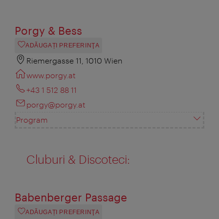
Porgy & Bess
ADĂUGAȚI PREFERINŢA
Riemergasse 11, 1010 Wien
www.porgy.at
+43 1 512 88 11
porgy@porgy.at
Program
Cluburi & Discoteci:
Babenberger Passage
ADĂUGAȚI PREFERINŢA