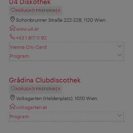
U4 Diskothek
ADĂUGAȚI PREFERINŢA
Schönbrunner Straße 222-228, 1120 Wien
www.u4.at
+43 1 817 11 92
Vienna City Card
Program
Grădina Clubdiscothek
ADĂUGAȚI PREFERINŢA
Volksgarten (Heldenplatz), 1010 Wien
volksgarten.at
Program