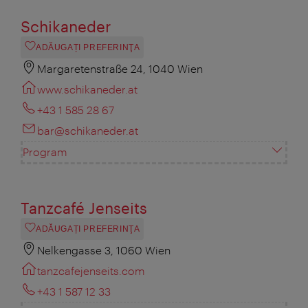
Schikaneder
ADĂUGAȚI PREFERINŢA
Margaretenstraße 24, 1040 Wien
www.schikaneder.at
+43 1 585 28 67
bar@schikaneder.at
Program
Tanzcafé Jenseits
ADĂUGAȚI PREFERINŢA
Nelkengasse 3, 1060 Wien
tanzcafejenseits.com
+43 1 587 12 33