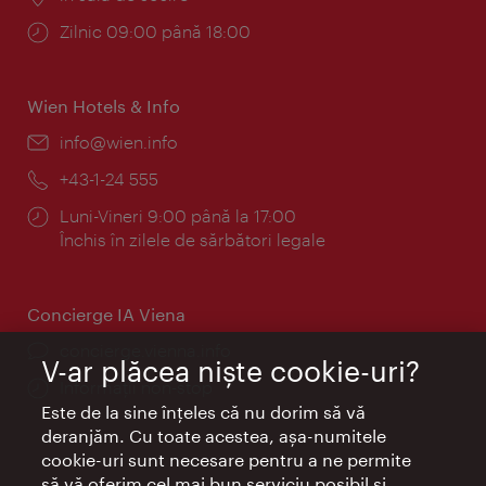
Program:
Zilnic 09:00 până 18:00
Wien Hotels & Info
E-
info@wien.info
mail:
Telefon:
+43-1-24 555
Program:
Luni-Vineri 9:00 până la 17:00
Închis în zilele de sărbători legale
Concierge IA Viena
concierge.vienna.info
V-ar plăcea nişte cookie-uri?
Informații non-stop
Este de la sine înţeles că nu dorim să vă
deranjăm. Cu toate acestea, aşa-numitele
cookie-uri sunt necesare pentru a ne permite
să vă oferim cel mai bun serviciu posibil şi