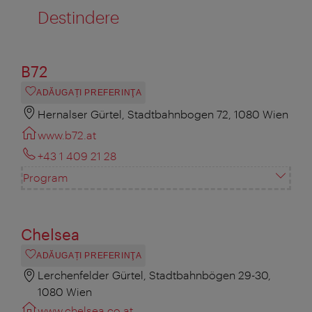
Destindere
B72
ADĂUGAȚI PREFERINŢA
Hernalser Gürtel, Stadtbahnbogen 72, 1080 Wien
www.b72.at
+43 1 409 21 28
Program
Chelsea
ADĂUGAȚI PREFERINŢA
Lerchenfelder Gürtel, Stadtbahnbögen 29-30,
1080 Wien
www.chelsea.co.at