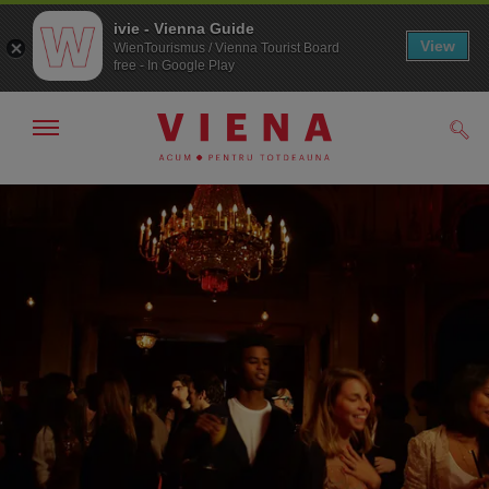
ivie - Vienna Guide
View
WienTourismus / Vienna Tourist Board
free - In Google Play
Arată/ascunde
Căut
navigarea
Către
Către
navigare
texte