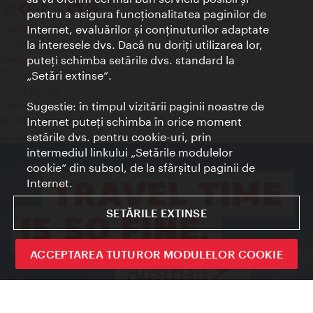
pentru a asigura funcţionalitatea paginilor de
Contact
Internet, evaluărilor şi conţinuturilor adaptate
Credits
la interesele dvs. Dacă nu doriţi utilizarea lor,
Declaraţie privind protecţia datelor
puteţi schimba setările dvs. standard la
Terms of Use
„Setări extinse“.
Accesibilitate
Contact presa
Sugestie: în timpul vizitării paginii noastre de
Internet puteţi schimba în orice moment
Setări module cookie
© Copyright Wien Tourismus
setările dvs. pentru cookie-uri, prin
intermediul linkului „Setările modulelor
cookie“ din subsol, de la sfârşitul paginii de
Internet.
SETĂRILE EXTINSE
ACCEPTAREA TUTUROR MODULELOR COOKIE