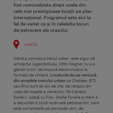
fost nominalizate drept unele din
cele mai prestigioase locaţii pe plan
internaţional. Programul este aici la
fel de variat ca şi în celelalte locuri
de petrecere ale oraşului.
HARTĂ
Când a conceput trenul urban, este sigur că
arhitectul Jugendstilului, Otto Wagner nu s-a
gândit la DJ-i de muzică electronică şi la
formaţii de chitară.
Localurile de pe centură,
din arcadele trenului urban
ca Chelsea, B72
sau Rhiz sunt de ani de zile, de nelipsit din
viaţa de noapte a vienezilor. Pe Canalul
Dunării, odată cu Flex, Grelle Forelle şi Werk s-
a dezvoltat o zonă rezervată petrecerilor, care
este completată pe perioada verii, de