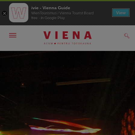
ivie - Vienna Guide
View
WienTourismus / Vienna Tourist Board
free - In Google Play
Arată/ascunde
Căut
navigarea
Către
Către
navigare
texte