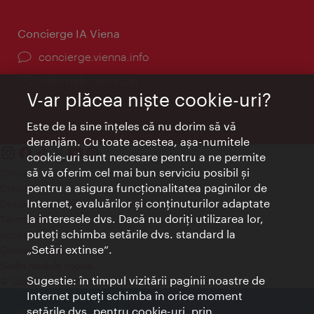
Concierge IA Viena
concierge.vienna.info
Informații non-stop
V-ar plăcea nişte cookie-uri?
Este de la sine înţeles că nu dorim să vă
deranjăm. Cu toate acestea, aşa-numitele
cookie-uri sunt necesare pentru a ne permite
să vă oferim cel mai bun serviciu posibil şi
Contact
pentru a asigura funcţionalitatea paginilor de
Credits
Internet, evaluărilor şi conţinuturilor adaptate
Declaraţie privind protecţia datelor
la interesele dvs. Dacă nu doriţi utilizarea lor,
Terms of Use
puteţi schimba setările dvs. standard la
Accesibilitate
„Setări extinse“.
Contact presa
Setări module cookie
Sugestie: în timpul vizitării paginii noastre de
© Copyright Wien Tourismus
Internet puteţi schimba în orice moment
setările dvs. pentru cookie-uri, prin