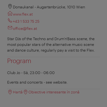
Donaukanal - Augartenbrücke, 1010 Wien
www.flex.at
+43 1 533 75 25
office@flex.at
Star DJs of the Techno and Drum'n'Bass scene, the
most popular stars of the alternative music scene
and dance culture, regularly pay a visit to the Flex.
Program
Club
Jo - Sâ, 23:00 - 06:00
Events and concerts - see website.
Hartă
Obiective interesante în zonă