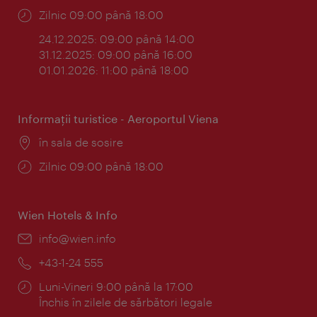
Program:
Zilnic 09:00 până 18:00
24.12.2025: 09:00 până 14:00
31.12.2025: 09:00 până 16:00
01.01.2026: 11:00 până 18:00
Informaţii turistice - Aeroportul Viena
Locul:
în sala de sosire
Program:
Zilnic 09:00 până 18:00
Wien Hotels & Info
E-
info@wien.info
mail:
Telefon:
+43-1-24 555
Program:
Luni-Vineri 9:00 până la 17:00
Închis în zilele de sărbători legale