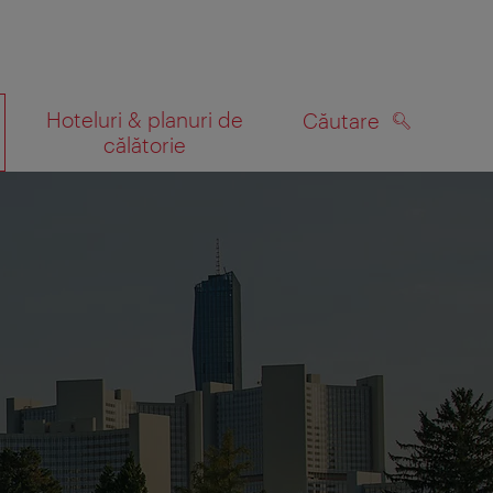
Hoteluri & planuri de
Căutare
călătorie
CĂUTARE
 hartă