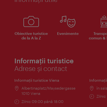
Obiective turistice
Evenimente
Transpo
de la A la Z
comun & b
Informații turistice
Adrese și contact
Informaţii turistice Viena
Informaţii
Locul:
Albertinaplatz/Maysedergasse
Locul
în sal
1010 Viena
Progr
Zilni
Program:
Zilnic 09:00 până 18:00