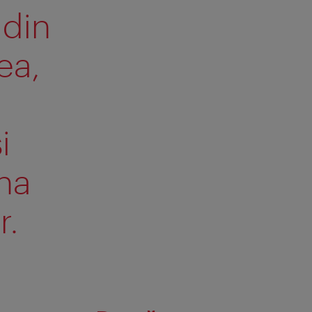
 din
ea,
i
ena
r.