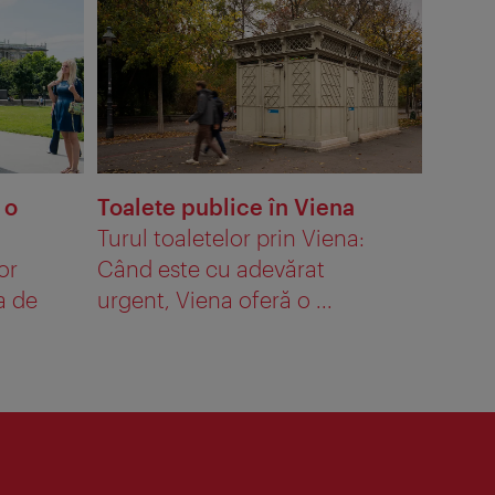
 o
Toalete publice în Viena
Turul toaletelor prin Viena:
or
Când este cu adevărat
a de
urgent, Viena oferă o ...