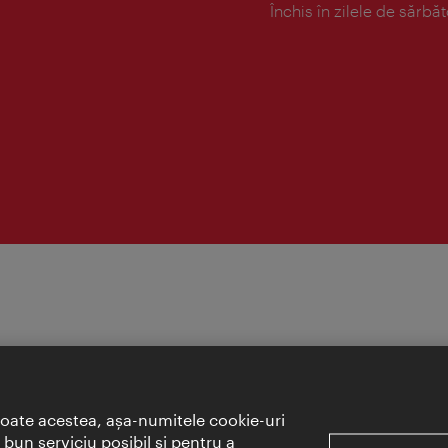
Închis în zilele de sărbăt
toate acestea, aşa-numitele cookie-uri
bun serviciu posibil şi pentru a