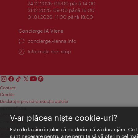
24.12.2025: 09:00 până 14:00
31.12.2025: 09:00 până 16:00
01.01.2026: 11:00 până 18:00
Concierge IA Viena
concierge.vienna.info
Informații non-stop
Contact
Credits
Declaraţie privind protecţia datelor
Terms of Use
Accesibilitate
V-ar plăcea nişte cookie-uri?
Contact presa
Setări module cookie
Este de la sine înţeles că nu dorim să vă deranjăm. Cu 
© Copyright Wien Tourismus
sunt necesare pentru a ne permite să vă oferim cel mai 