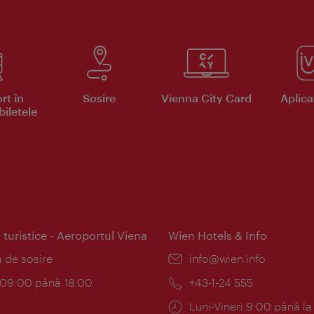
rt în
Sosire
Vienna City Card
Aplicaţ
iletele
 turistice - Aeroportul Viena
Wien Hotels & Info
:
a de sosire
E-
info@wien.info
mail:
am:
c 09:00 până 18:00
Telefon:
+43-1-24 555
Program:
Luni-Vineri 9:00 până la