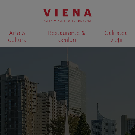
Artă &
Restaurante &
Calitatea
cultură
localuri
vieții
Afişare rezultate căutare pe