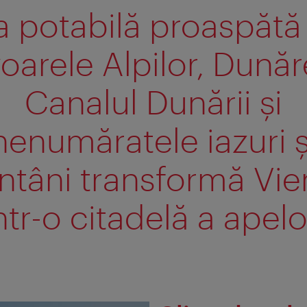
 potabilă proaspătă
voarele Alpilor, Dunăr
Canalul Dunării şi
nenumăratele iazuri ş
ntâni transformă Vi
ntr-o citadelă a apelo