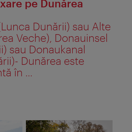
axare pe Dunărea
Lunca Dunării) sau Alte
ea Veche), Donauinsel
ii) sau Donaukanal
rii)- Dunărea este
ă în ...