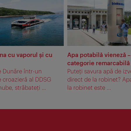
na cu vaporul şi cu
Apa potabilă vieneză –
categorie remarcabilă
pe Dunăre într-un
Puteţi savura apă de izv
e croazieră al DDSG
direct de la robinet? Ap
ube, străbateţi ...
la robinet este ...