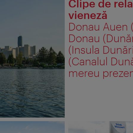
Clipe de rel
vieneză
Donau Auen (
Donau (Dunăr
(Insula Dunăr
(Canalul Dună
mereu prezent