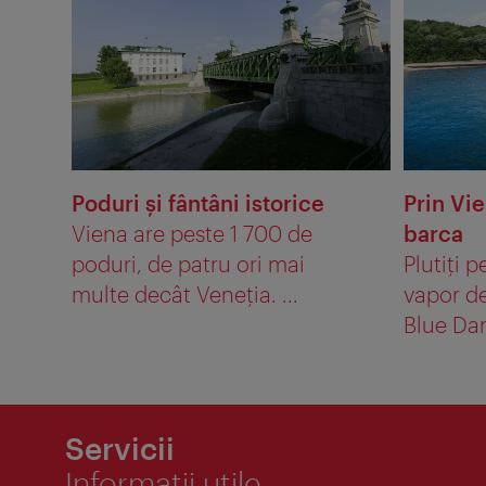
Poduri şi fântâni istorice
Prin Vie
Viena are peste 1 700 de
barca
poduri, de patru ori mai
Plutiţi 
multe decât Veneţia. ...
vapor d
Blue Dan
Servicii
Informaţii utile