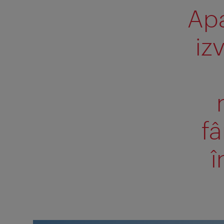
Apa
iz
fâ
î