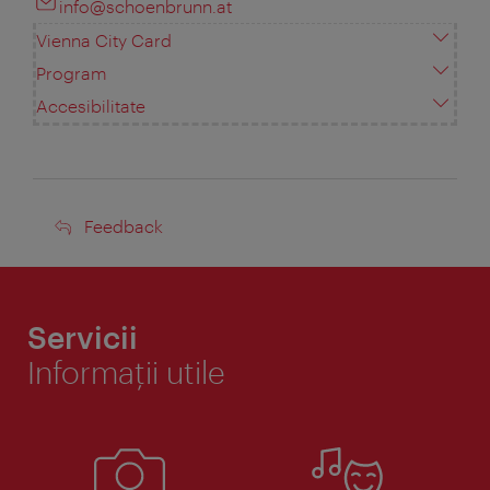
info@schoenbrunn.at
Vienna City Card
Program
Accesibilitate
Feedback
Feedback
Servicii
Informaţii utile