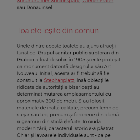
Schönbrunner Schlosspark
,
Wiener Prater
sau Donauinsel.
Toalete ieșite din comun
Unele dintre aceste toalete au ajuns atracții
turistice.
Grupul sanitar public subteran din
Graben
a fost deschis în 1905 și este protejat
ca monument datorită designului său Art
Nouveau. Inițial, acesta ar fi trebuit să fie
construit la
Stephanplatz
, însă obiecțiile
ridicate de autoritățile bisericești au
determinat mutarea amplasamentului cu
aproximativ 300 de metri. S-au folosit
materiale de înaltă calitate, precum lemn de
stejar sau tec, precum și feronerie din alamă
și geamuri din sticlă șlefuite. În ciuda
modernizării, caracterul istoric s-a păstrat.
Chiar și lavoarele individuale sunt - ca pe