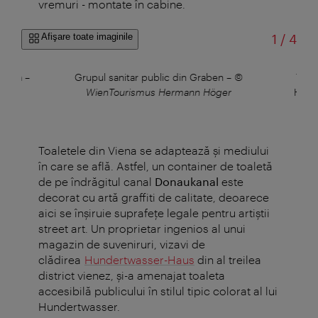
vremuri - montate în cabine.
din
Afişare toate imaginile
1
/
4
Viena
–
Grupul sanitar public din Graben
–
©
Toile
WienTourismus Hermann Höger
Hund
Toaletele din Viena se adaptează și mediului
în care se află. Astfel, un container de toaletă
de pe îndrăgitul canal
Donaukanal
este
decorat cu artă graffiti de calitate, deoarece
aici se înșiruie suprafețe legale pentru artiștii
street art. Un proprietar ingenios al unui
magazin de suveniruri, vizavi de
clădirea
Hundertwasser-Haus
din al treilea
district vienez, și-a amenajat toaleta
accesibilă publicului în stilul tipic colorat al lui
Hundertwasser.