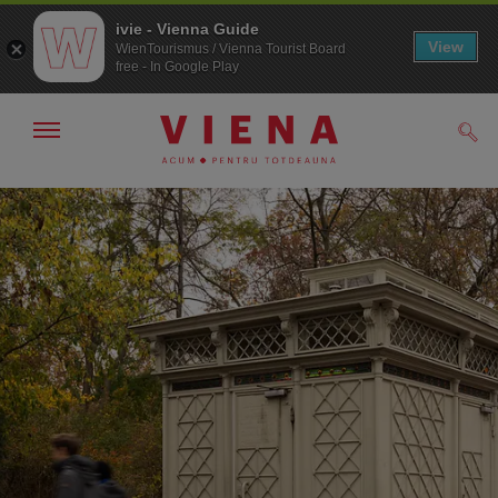
ivie - Vienna Guide
View
WienTourismus / Vienna Tourist Board
free - In Google Play
Arată/ascunde
Căut
navigarea
Către
Către
navigare
texte