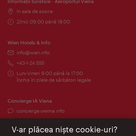
Informaţii turistice - Aeroportul Viena
Locul:
în sala de sosire
Program:
Zilnic 09:00 până 18:00
Wien Hotels & Info
E-
info@wien.info
mail:
Telefon:
+43-1-24 555
Program:
Luni-Vineri 9:00 până la 17:00
Închis în zilele de sărbători legale
Concierge IA Viena
concierge.vienna.info
Informații non-stop
V-ar plăcea nişte cookie-uri?