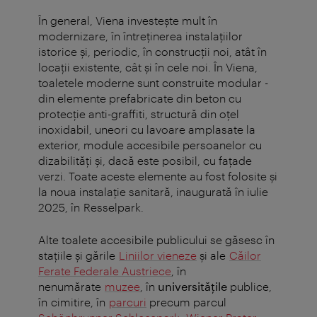
În general, Viena investește mult în
modernizare, în întreținerea instalațiilor
istorice și, periodic, în construcții noi, atât în
locații existente, cât și în cele noi. În Viena,
toaletele moderne sunt construite modular -
din elemente prefabricate din beton cu
protecție anti-graffiti, structură din oțel
inoxidabil, uneori cu lavoare amplasate la
exterior, module accesibile persoanelor cu
dizabilități și, dacă este posibil, cu fațade
verzi. Toate aceste elemente au fost folosite și
la noua instalație sanitară, inaugurată în iulie
2025, în Resselpark.
Alte toalete accesibile publicului se găsesc în
stațiile și gările
Liniilor vieneze
și ale
Căilor
Ferate Federale Austriece
, în
nenumărate
muzee
, în
universitățile
publice,
în cimitire, în
parcuri
precum parcul