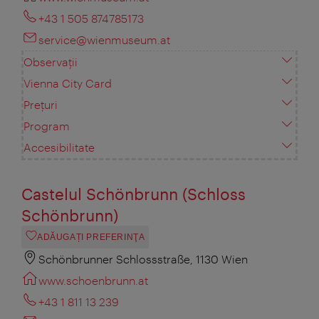
+43 1 505 874785173
service@wienmuseum.at
Observații
Vienna City Card
Prețuri
Program
Accesibilitate
Castelul Schönbrunn (Schloss
Schönbrunn)
ADĂUGAȚI PREFERINŢA
Schönbrunner Schlossstraße, 1130 Wien
www.schoenbrunn.at
+43 1 811 13 239