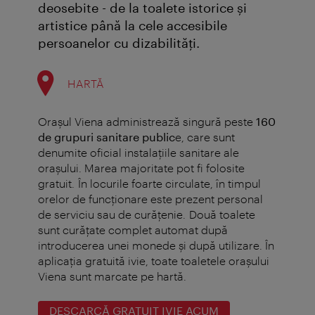
deosebite - de la toalete istorice și
artistice până la cele accesibile
persoanelor cu dizabilități.
HARTĂ
Orașul Viena administrează singură peste
160
de grupuri sanitare public
e, care sunt
denumite oficial instalaţiile sanitare ale
orașului. Marea majoritate pot fi folosite
gratuit. În locurile foarte circulate, în timpul
orelor de funcţionare este prezent personal
de serviciu sau de curățenie. Două toalete
sunt curățate complet automat după
introducerea unei monede și după utilizare. În
aplicația gratuită ivie, toate toaletele orașului
Viena sunt marcate pe hartă.
DESCARCĂ GRATUIT IVIE ACUM