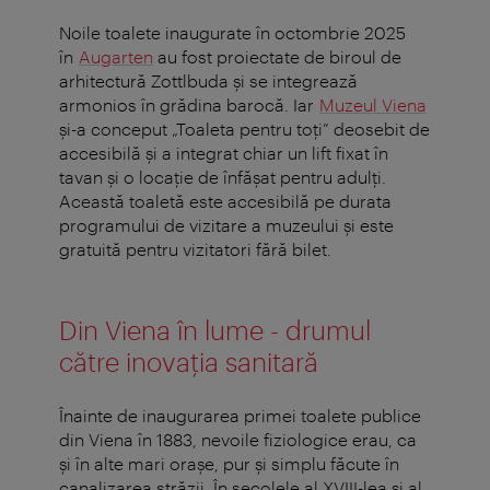
Noile toalete inaugurate în octombrie 2025
în
Augarten
au fost proiectate de biroul de
arhitectură Zottlbuda și se integrează
armonios în grădina barocă. Iar
Muzeul Viena
și-a conceput „Toaleta pentru toți” deosebit de
accesibilă și a integrat chiar un lift fixat în
tavan și o locaţie de înfăşat pentru adulți.
Această toaletă este accesibilă pe durata
programului de vizitare a muzeului și este
gratuită pentru vizitatori fără bilet.
Din Viena în lume - drumul
către inovația sanitară
Înainte de inaugurarea primei toalete publice
din Viena în 1883, nevoile fiziologice erau, ca
și în alte mari orașe, pur și simplu făcute în
canalizarea străzii. În secolele al XVIII-lea și al