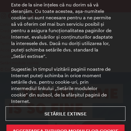
Este de la sine înţeles că nu dorim să vă
deranjăm. Cu toate acestea, aşa-numitele
cookie-uri sunt necesare pentru a ne permite
să vă oferim cel mai bun serviciu posibil şi
Contact
pentru a asigura funcţionalitatea paginilor de
Credits
Internet, evaluărilor şi conţinuturilor adaptate
Declaraţie privind protecţia datelor
la interesele dvs. Dacă nu doriţi utilizarea lor,
Terms of Use
puteţi schimba setările dvs. standard la
Accesibilitate
„Setări extinse“.
Contact presa
Setări module cookie
Sugestie: în timpul vizitării paginii noastre de
© Copyright Wien Tourismus
Internet puteţi schimba în orice moment
setările dvs. pentru cookie-uri, prin
intermediul linkului „Setările modulelor
cookie“ din subsol, de la sfârşitul paginii de
Internet.
SETĂRILE EXTINSE
Sign up now
ACCEPTAREA TUTUROR MODULELOR COOKIE