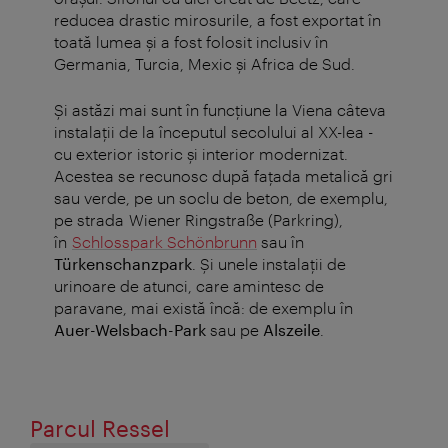
reducea drastic mirosurile, a fost exportat în
toată lumea și a fost folosit inclusiv în
Germania, Turcia, Mexic și Africa de Sud.
Și astăzi mai sunt în funcțiune la Viena câteva
instalații de la începutul secolului al XX-lea -
cu exterior istoric și interior modernizat.
Acestea se recunosc după fațada metalică gri
sau verde, pe un soclu de beton, de exemplu,
pe strada Wiener Ringstraße (Parkring),
în
Schlosspark Schönbrunn
sau în
Türkenschanzpark
. Și unele instalații de
urinoare de atunci, care amintesc de
paravane, mai există încă: de exemplu în
Auer-Welsbach-Park
sau pe
Alszeile
.
Parcul Ressel