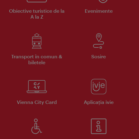
Obiective turistice de la
Evenimente
A la Z
Transport în comun &
Sosire
biletele
Vienna City Card
Aplicaţia ivie