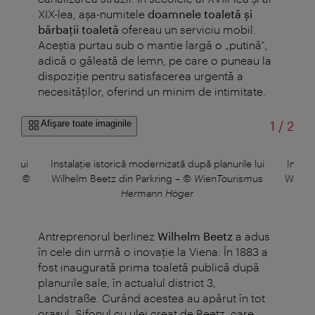
XIX-lea, așa-numitele
doamnele toaletă și
bărbaţii toaletă
ofereau un serviciu mobil.
Aceștia purtau sub o mantie largă o „putină”,
adică o găleată de lemn, pe care o puneau la
dispoziție pentru satisfacerea urgentă a
necesităților, oferind un minim de intimitate.
din
Afişare toate imaginile
1
/
2
ile lui
Instalație istorică modernizată după planurile lui
Instal
ark
–
©
Wilhelm Beetz din Parkring
–
© WienTourismus
Wilhel
Hermann Höger
Antreprenorul berlinez
Wilhelm Beetz
a adus
în cele din urmă o inovație la Viena: În 1883 a
fost inaugurată prima toaletă publică după
planurile sale, în actualul district 3,
Landstraße. Curând acestea au apărut în tot
orașul. Sifonul cu ulei creat de Beetz, care