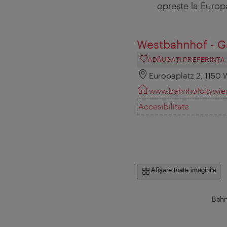
oprește la Europap
Westbahnhof - G
ADĂUGAȚI PREFERINŢA
Europaplatz 2, 1150 
www.bahnhofcitywie
Accesibilitate
Afişare toate imaginile
Bahn