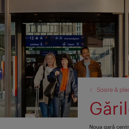
înapoi
Sosire & ple
la:
Gări
Noua gară centra