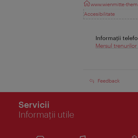
www.wienmitte-thema
Accesibilitate
Informaţii telef
Mersul trenurilo
Feedback
Feedback
Servicii
Informaţii utile