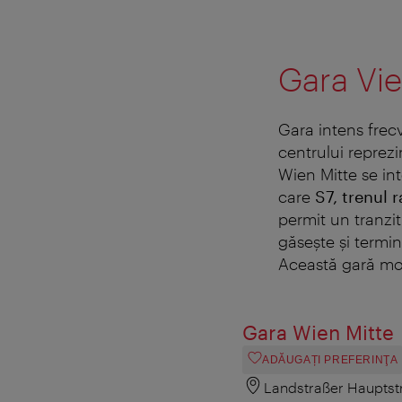
Gara Vie
Gara intens frec
centrului reprezi
Wien Mitte se inte
care
S7, trenul 
permit un tranzit
găseşte şi termin
Această gară mod
Gara Wien Mitte
ADĂUGAȚI PREFERINŢA
Landstraßer Hauptst