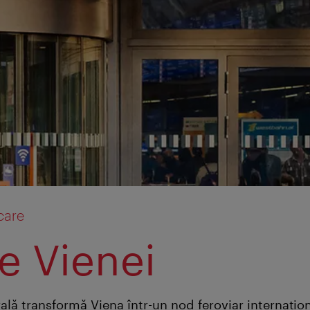
care
le Vienei
lă transformă Viena într-un nod feroviar internaţion