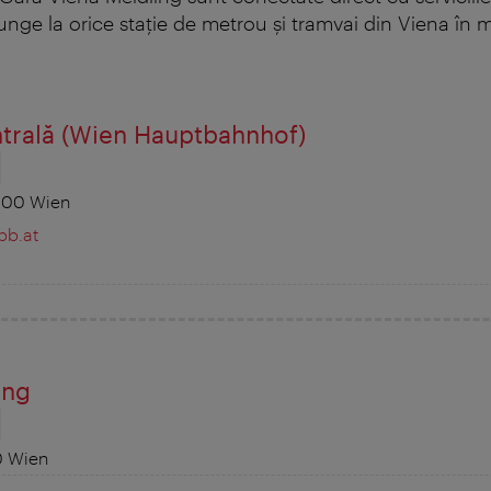
unge la orice staţie de metrou şi tramvai din Viena în
ntrală (Wien Hauptbahnhof)
100 Wien
bb.at
ing
0 Wien