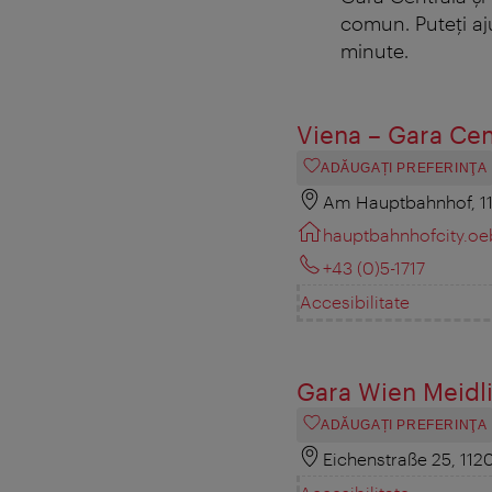
comun. Puteţi aj
minute.
Viena – Gara Ce
ADĂUGAȚI PREFERINŢA
Am Hauptbahnhof, 1
hauptbahnhofcity.oe
+43 (0)5-1717
Accesibilitate
Gara Wien Meidl
ADĂUGAȚI PREFERINŢA
Eichenstraße 25, 112