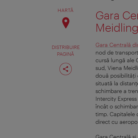
HARTĂ
Gara Cen
Meidlin
Gara Centrală di
DISTRIBUIRE
nod de transport 
PAGINĂ
cursă lungă ale C
Distribuiţi
sud, Viena Meidli
pagina
două posibilităţ
situată la distan
schimbare a trenu
Intercity Express
încât o schimbare
timp. Capitalele 
direct cu aeropo
Gara Centrală şi 