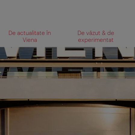
Către
Către
De actualitate în
De văzut & de
navigare
texte
Ce
Viena
experimentat
căutaţi?