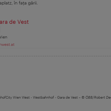
latz, în fața gării.
ara de Vest
Wien
nwest.at
hofCity Wien West - Westbahnhof - Gara de Vest
–
© ÖBB/Robert De