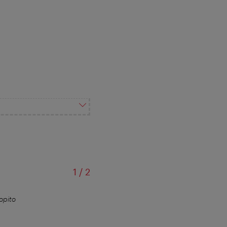
din
1
/
2
opito
BahnhofCity Wien