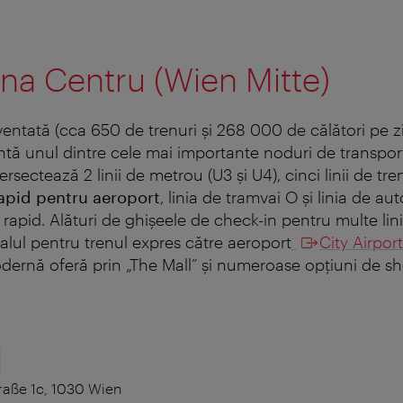
na Centru (Wien Mitte)
ventată (cca 650 de trenuri şi 268 000 de călători pe z
ntă unul dintre cele mai importante noduri de transport
rsectează 2 linii de metrou (U3 şi U4), cinci linii de tren
rapid pentru aeroport
, linia de tramvai O şi linia de a
 rapid. Alături de ghişeele de check-in pentru multe linii
alul pentru trenul expres către aeroport
City Airpor
ernă oferă prin „The Mall” şi numeroase opţiuni de s
raße 1c, 1030 Wien