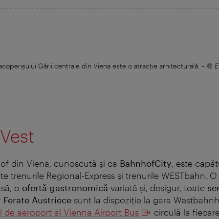
coperișului Gării centrale din Viena este o atracţie arhitecturală.
–
© E
 Vest
f din Viena, cunoscută și ca
BahnhofCity
, este capătu
te trenurile Regional-Express și trenurile WESTbahn. O
nsă, o
ofertă gastronomică
variată și, desigur, toate
ser
or Ferate Austriece
sunt la dispoziție la gara Westbahnh
 de aeroport al Vienna Airport Bus
circulă la fiecar