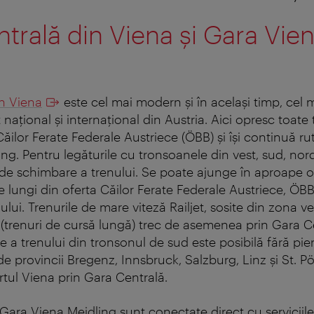
trală din Viena şi Gara Vie
g
n Viena
este cel mai modern şi în acelaşi timp, cel 
naţional şi internaţional din Austria. Aici opresc toate 
ăilor Ferate Federale Austriece (ÖBB) şi îşi continuă ru
ng. Pentru legăturile cu tronsoanele din vest, sud, nord
i de schimbare a trenului. Se poate ajunge în aproape o
ţe lungi din oferta Căilor Ferate Federale Austriece, ÖBB
lui. Trenurile de mare viteză Railjet, sosite din zona ves
 (trenuri de cursă lungă) trec de asemenea prin Gara Ce
 a trenului din tronsonul de sud este posibilă fără pie
de provincii Bregenz, Innsbruck, Salzburg, Linz şi St. P
rtul Viena prin Gara Centrală.
Gara Viena Meidling sunt conectate direct cu serviciile