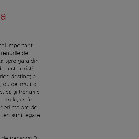
na
mai important
trenurile de
ta spre gara din
 şi este există
rice destinaţie
, cu cel mult o
tică şi trenurile
ntrală, astfel
rderi majore de
ölten sunt legate
 de transport în