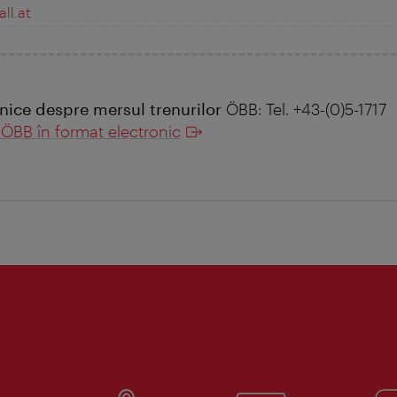
ll.at
onice despre mersul trenurilor
ÖBB: Tel. +43-(0)5-1717
r ÖBB în format electronic