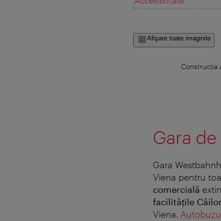
Accesibilitate
Afişare toate imaginile
Construcția a
Gara de
Gara Westbahnho
Viena pentru toa
comercială
exti
facilitățile Căil
Viena.
Autobuzul