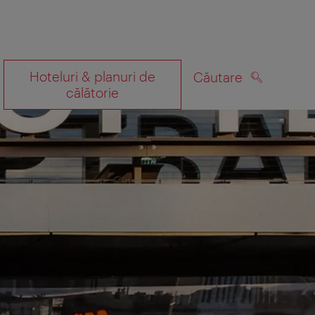
Hoteluri & planuri de
Căutare
călătorie
CĂUTARE
 hartă