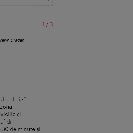
din
1
/
3
velyn Dragan
l de linie în
zonă
viciile și
of din
e 30 de minute și