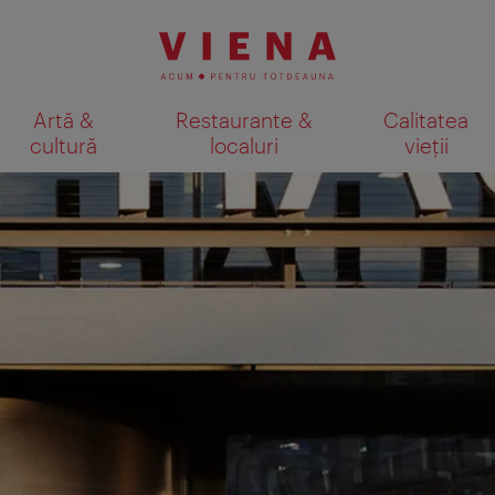
Artă &
Restaurante &
Calitatea
cultură
localuri
vieții
Afişare rezultate căutare pe