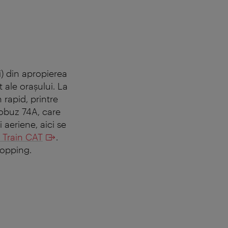
i) din apropierea
 ale oraşului. La
 rapid, printre
utobuz 74A, care
 aeriene, aici se
t Train CAT
.
hopping.