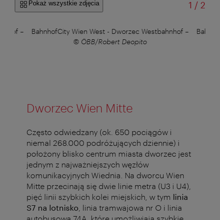
od
Pokaż wszystkie zdjęcia
1
/
2
ahnhof
–
BahnhofCity Wien West - Dworzec Westbahnhof
–
Bahnho
© ÖBB/Robert Deopito
Dworzec Wien Mitte
Często odwiedzany (ok. 650 pociągów i
niemal 268.000 podróżujących dziennie) i
położony blisko centrum miasta dworzec jest
jednym z najważniejszych węzłów
komunikacyjnych Wiednia. Na dworcu Wien
Mitte przecinają się dwie linie metra (U3 i U4),
pięć linii szybkich kolei miejskich, w tym
linia
S7 na lotnisko
, linia tramwajowa nr O i linia
autobusowa 74A, które umożliwiają szybkie