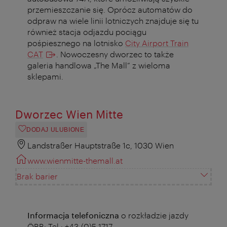
przemieszczanie się. Oprócz automatów do
odpraw na wiele linii lotniczych znajduje się tu
również stacja odjazdu pociągu
pośpiesznego na lotnisko
City Airport Train
CAT
. Nowoczesny dworzec to także
galeria handlowa „The Mall” z wieloma
sklepami.
Dworzec Wien Mitte
DODAJ ULUBIONE
Landstraßer Hauptstraße 1c, 1030 Wien
www.wienmitte-themall.at
Brak barier
Informacja telefoniczna
o rozkładzie jazdy
ÖBB: Tel.: +43-(0)5-1717