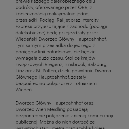
prawie każdego dalekobieżnego celu
podróży, oferowanego przez ÖBB, z
koniecznością maksymalnie jednej
przesiadki. Pociągi Railjet oraz Intercity
Express przyjeżdżające z zachodu (pociągi
dalekobieżne) będą przejeżdżały przez
Wiedeński Dworzec Główny Hauptbahnhof.
Tym samym przesiadka do jednego z
pociągów linii południowej nie będzie
wymagała dużo czasu. Stolice krajów
związkowych Bregenz, Innsbruck, Salzburg,
Linz oraz St. Pölten, dzięki powstaniu Dworca
Głównego Hauptbahnhof, zostały
bezpośrednio połączone z Lotniskiem
Wiedeń.
Dworzec Główny Hauptbahnhof oraz
Dworzec Wien Meidling posiadają
bezpośrednie połączenie z siecią komunikacji
publicznej. Można do nich dotrzeć ze
wszystkich stacji metra oraz szybką koleją