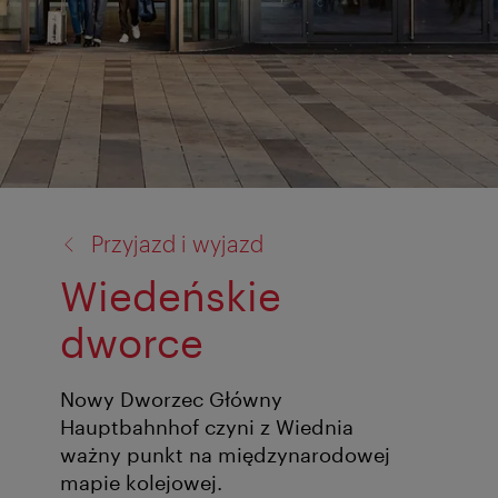
powrót
Przyjazd i wyjazd
do:
Wiedeńskie
dworce
Nowy Dworzec Główny
Hauptbahnhof czyni z Wiednia
ważny punkt na międzynarodowej
mapie kolejowej.