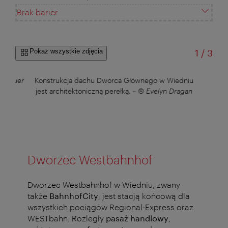
Brak barier
od
Pokaż wszystkie zdjęcia
1
/
3
l Bauer
Konstrukcja dachu Dworca Głównego w Wiedniu
jest architektoniczną perełką.
–
© Evelyn Dragan
Dworzec Westbahnhof
Dworzec Westbahnhof w Wiedniu, zwany
także
BahnhofCity
, jest stacją końcową dla
wszystkich pociągów Regional-Express oraz
WESTbahn. Rozległy
pasaż handlowy
,