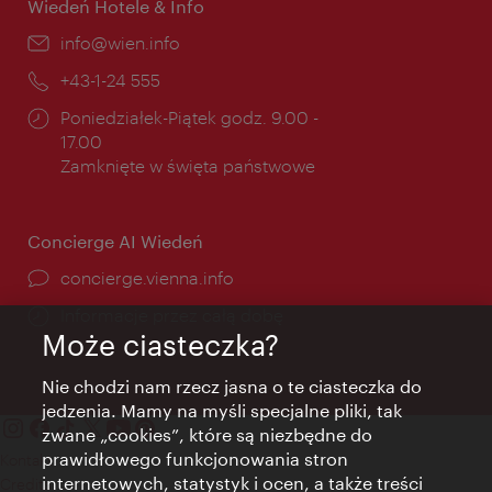
Wiedeń Hotele & Info
E-
info@wien.info
mail:
Telefon:
+43-1-24 555
Godziny
Poniedziałek-Piątek godz. 9.00 -
otwarcia:
17.00
Zamknięte w święta państwowe
Concierge AI Wiedeń
concierge.vienna.info
Informacje przez całą dobę
Może ciasteczka?
Nie chodzi nam rzecz jasna o te ciasteczka do
jedzenia. Mamy na myśli specjalne pliki, tak
zwane „cookies”, które są niezbędne do
prawidłowego funkcjonowania stron
Kontakt
internetowych, statystyk i ocen, a także treści
Credits